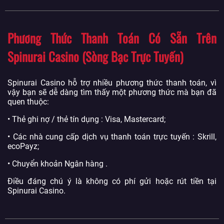
Phương Thức Thanh Toán Có Sẵn Trên
Spinurai Casino (Sòng Bạc Trực Tuyến)
Spinurai Casino hỗ trợ nhiều phương thức thanh toán, vì
vậy bạn sẽ dễ dàng tìm thấy một phương thức mà bạn đã
quen thuộc:
• Thẻ ghi nợ / thẻ tín dụng : Visa, Mastercard;
• Các nhà cung cấp dịch vụ thanh toán trực tuyến : Skrill,
ecoPayz;
• Chuyển khoản Ngân hàng .
Điều đáng chú ý là không có phí gửi hoặc rút tiền tại
Spinurai Casino.