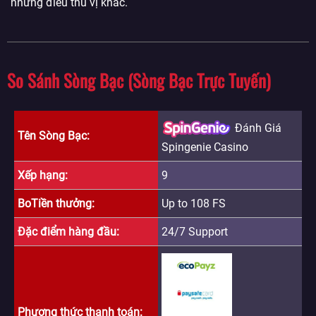
những điều thú vị khác.
So Sánh Sòng Bạc (Sòng Bạc Trực Tuyến)
Đánh Giá
Tên Sòng Bạc
Spingenie Casino
Xếp hạng
9
BoTiền thưởng
Up to 108 FS
Đặc điểm hàng đầu
24/7 Support
Phương thức thanh toán