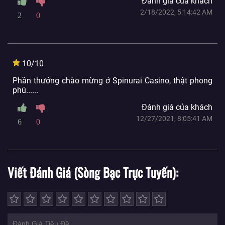
Đánh giá của khách
2/18/2022, 5:14:42 AM
2
0
10/10
Phần thưởng chào mừng ở Spinurai Casino, thật phong
phú......
Đánh giá của khách
12/27/2021, 8:05:41 AM
6
0
Viết Đánh Giá (Sòng Bạc Trực Tuyến)