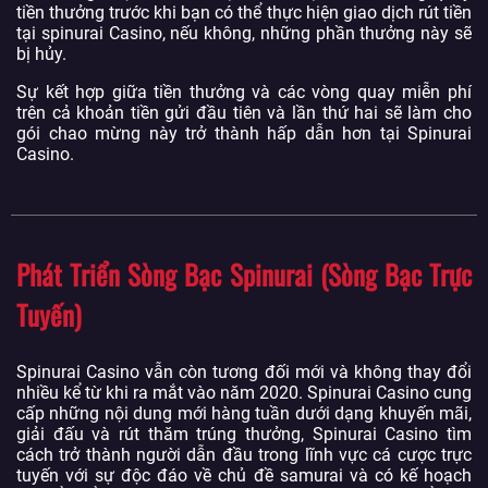
tiền thưởng trước khi bạn có thể thực hiện giao dịch rút tiền
tại spinurai Casino, nếu không, những phần thưởng này sẽ
bị hủy.
Sự kết hợp giữa tiền thưởng và các vòng quay miễn phí
trên cả khoản tiền gửi đầu tiên và lần thứ hai sẽ làm cho
gói chao mừng này trở thành hấp dẫn hơn tại Spinurai
Casino.
Phát Triển Sòng Bạc Spinurai (Sòng Bạc Trực
Tuyến)
Spinurai Casino vẫn còn tương đối mới và không thay đổi
nhiều kể từ khi ra mắt vào năm 2020. Spinurai Casino cung
cấp những nội dung mới hàng tuần dưới dạng khuyến mãi,
giải đấu và rút thăm trúng thưởng, Spinurai Casino tìm
cách trở thành người dẫn đầu trong lĩnh vực cá cược trực
tuyến với sự độc đáo về chủ đề samurai và có kế hoạch