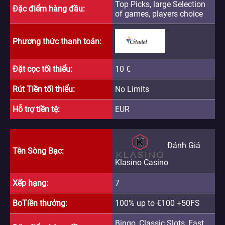
Top Picks, large Selection
Đặc điểm hàng đầu
of games, players choice
Phương thức thanh toán
Đặt cọc tối thiểu
10 €
Rút Tiền tối thiểu
No Limits
Hỗ trợ tiền tệ
EUR
Đánh Giá
Tên Sòng Bạc
Klasino Casino
Xếp hạng
7
BoTiền thưởng
100% up to €100 +50FS
Bingo, Classic Slots, Fast