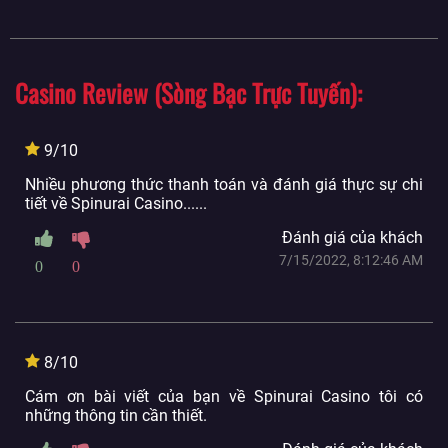
Casino Review (Sòng Bạc Trực Tuyến)
9/10
Nhiều phương thức thanh toán và đánh giá thực sự chi
tiết về Spinurai Casino......
Đánh giá của khách
7/15/2022, 8:12:46 AM
0
0
8/10
Cám ơn bài viết của bạn về Spinurai Casino tôi có
những thông tin cần thiết.