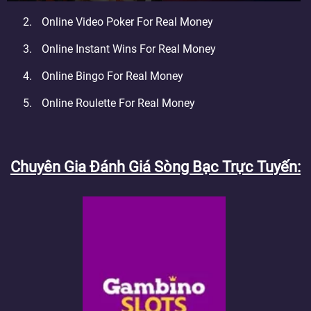
Online Video Poker For Real Money
Online Instant Wins For Real Money
Online Bingo For Real Money
Online Roulette For Real Money
Chuyên Gia Đánh Giá Sòng Bạc Trực Tuyến