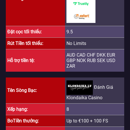
Đặt cọc tối thiểu
9.5
Rút Tiền tối thiểu
No Limits
AUD CAD CHF DKK EUR
Hỗ trợ tiền tệ
GBP NOK RUB SEK USD
ZAR
Đánh Giá
Tên Sòng Bạc
Klondaika Casino
Xếp hạng
8
BoTiền thưởng
Up to €100 + 100 FS