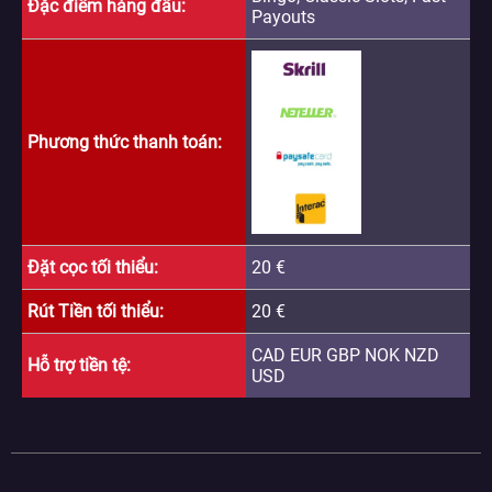
Đặc điểm hàng đầu
Payouts
Phương thức thanh toán
Đặt cọc tối thiểu
20 €
Rút Tiền tối thiểu
20 €
CAD EUR GBP NOK NZD
Hỗ trợ tiền tệ
USD