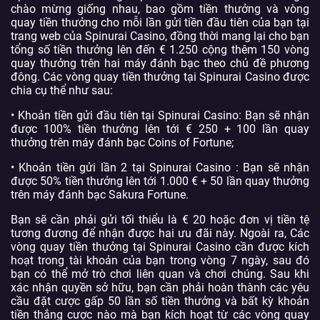
chào mừng giống nhau, bao gồm tiền thưởng và vòng
quay tiền thưởng cho mỗi lần gửi tiền đầu tiên của bạn tại
trang web của Spinurai Casino, đồng thời mang lại cho bạn
tổng số tiền thưởng lên đến € 1.250 cộng thêm 150 vòng
quay thưởng trên hai máy đánh bạc theo chủ đề phương
đông. Các vòng quay tiền thưởng tại Spinurai Casino được
chia cụ thể như sau:
• Khoản tiền gửi đầu tiên tại Spinurai Casino: Bạn sẽ nhận
được 100% tiền thưởng lên tới € 250 + 100 lần quay
thưởng trên máy đánh bạc Coins of Fortune;
• Khoản tiền gửi lần 2 tại Spinurai Casino : Bạn sẽ nhận
được 50% tiền thưởng lên tới 1.000 € + 50 lần quay thưởng
trên máy đánh bạc Sakura Fortune.
Bạn sẽ cần phải gửi tối thiểu là € 20 hoặc đơn vị tiền tệ
tương đương để nhận được hai ưu đãi này. Ngoài ra, Các
vòng quay tiền thưởng tại Spinurai Casino cần được kích
hoạt trong tài khoản của bạn trong vòng 7 ngày, sau đó
bạn có thể mở trò chơi liên quan và chơi chúng. Sau khi
xác nhận quyền sở hữu, bạn cần phải hoàn thành các yêu
cầu đặt cược gấp 50 lần số tiền thưởng và bất kỳ khoản
tiền thắng cược nào mà bạn kích hoạt từ các vòng quay