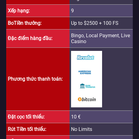
Xếp hạng
9
BoTiền thưởng
Up to $2500 + 100 FS
Bingo, Local Payment, Live
Đặc điểm hàng đầu
Casino
Phương thức thanh toán
Đặt cọc tối thiểu
10 €
Rút Tiền tối thiểu
No Limits