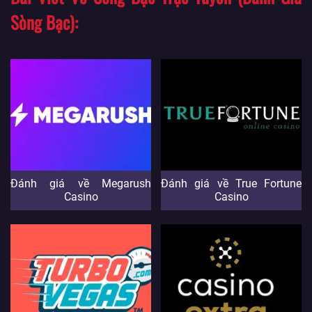
Sòng Bạc)
Đánh giá về Megarush
Đánh giá về True Fortune
Casino
Casino