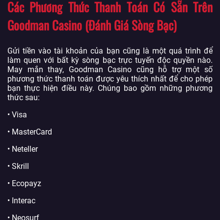
Các Phương Thức Thanh Toán Có Sẵn Trên
Goodman Casino (Đánh Giá Sòng Bạc)
Gửi tiền vào tài khoản của bạn cũng là một quá trình để
làm quen với bất kỳ sòng bạc trực tuyến độc quyền nào.
May mắn thay, Goodman Casino cũng hỗ trợ một số
phương thức thanh toán được yêu thích nhất để cho phép
bạn thực hiện điều này. Chúng bao gồm những phương
thức sau:
• Visa
• MasterCard
• Neteller
• Skrill
• Ecopayz
• Interac
• Neosurf