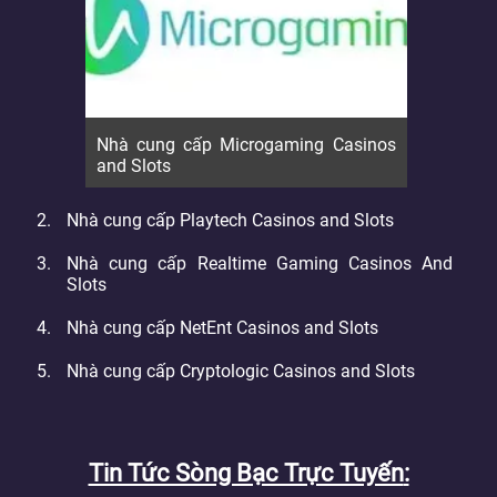
Nhà cung cấp Microgaming Casinos
and Slots
Nhà cung cấp Playtech Casinos and Slots
Nhà cung cấp Realtime Gaming Casinos And
Slots
Nhà cung cấp NetEnt Casinos and Slots
Nhà cung cấp Cryptologic Casinos and Slots
Tin Tức Sòng Bạc Trực Tuyến