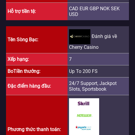
CAD EUR GBP NOK SEK
Hỗ trợ tiền tệ
USD
Đánh giá về
Tên Sòng Bạc
Cherry Casino
Xếp hạng
7
BoTiền thưởng
Up To 200 FS
24/7 Support, Jackpot
Đặc điểm hàng đầu
Slots, Sportsbook
Phương thức thanh toán