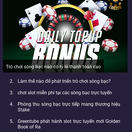
Trò chơi sòng bạc nào có tỷ lệ thanh toán cao
Làm thế nào để phát triển trò chơi sòng bạc?
chơi slot miễn phí tại các sòng bạc trực tuyến
Phòng thu sòng bạc trực tiếp mang thương hiệu
Stake
Greentube phát hành slot trực tuyến mới Golden
Book of Ra