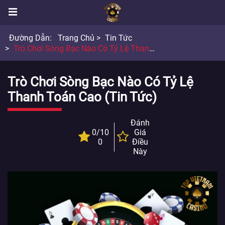
Đường Dẫn:
Trang Chủ
Tin Tức
Trò Chơi Sòng Bạc Nào Có Tỷ Lệ Thanh Toán Cao
Trò Chơi Sòng Bạc Nào Có Tỷ Lệ
Thanh Toán Cao (Tin Tức)
Đánh
0/10
Giá
0
Điều
Này