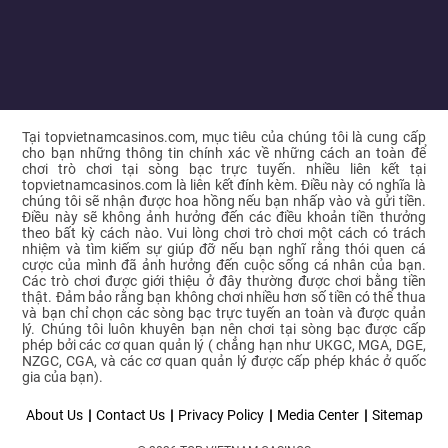
Tại topvietnamcasinos.com, mục tiêu của chúng tôi là cung cấp
cho bạn những thông tin chính xác về những cách an toàn để
chơi trò chơi tại sòng bạc trực tuyến. nhiều liên kết tại
topvietnamcasinos.com là liên kết đính kèm. Điều này có nghĩa là
chúng tôi sẽ nhận được hoa hồng nếu bạn nhấp vào và gửi tiền.
Điều này sẽ không ảnh hưởng đến các điều khoản tiền thưởng
theo bất kỳ cách nào. Vui lòng chơi trò chơi một cách có trách
nhiệm và tìm kiếm sự giúp đỡ nếu bạn nghĩ rằng thói quen cá
cược của mình đã ảnh hưởng đến cuộc sống cá nhân của bạn.
Các trò chơi được giới thiệu ở đây thường được chơi bằng tiền
thật. Đảm bảo rằng bạn không chơi nhiều hơn số tiền có thể thua
và bạn chỉ chọn các sòng bạc trực tuyến an toàn và được quản
lý. Chúng tôi luôn khuyên bạn nên chơi tại sòng bạc được cấp
phép bởi các cơ quan quản lý ( chẳng hạn như UKGC, MGA, DGE,
NZGC, CGA, và các cơ quan quản lý được cấp phép khác ở quốc
gia của bạn).
About Us
Contact Us
Privacy Policy
Media Center
Sitemap