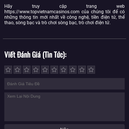
Hãy truy cập trang web
https://www.topvietnamcasinos.com của chúng tôi để có
những thông tin mới nhất về công nghệ, tiền điện tử, thể
thao, sòng bạc và trò chơi sòng bạc, trò chơi điện tử.
Viết Đánh Giá (Tin Tức)