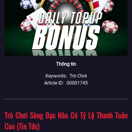
Thông tin
Keywords
Trò Chơi
Article ID
00001745
Trò Chơi Sòng Bạc Nào Có Tỷ Lệ Thanh Toán
Cao (Tin Tức)