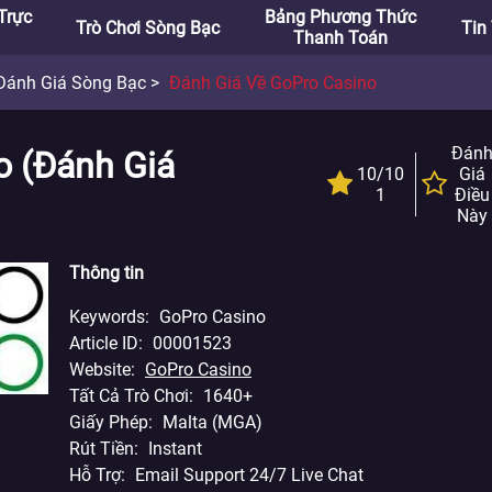
Trực
Bảng Phương Thức
Trò Chơi Sòng Bạc
Tin
Thanh Toán
Đánh Giá Sòng Bạc
Đánh Giá Về GoPro Casino
Đán
o (Đánh Giá
10/10
Giá
1
Điều
Này
Thông tin
Keywords
GoPro Casino
Article ID
00001523
Website
GoPro Casino
Tất Cả Trò Chơi
1640+
Giấy Phép
Malta (MGA)
Rút Tiền
Instant
Hỗ Trợ
Email Support 24/7 Live Chat