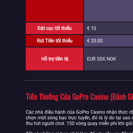
Đặt cọc tối thiểu
€ 10
Rút Tiền tối thiểu
€ 20.00
Hỗ trợ tiền tệ
EUR SEK NOK
Tiền Thưởng Của GoPro Casino (Đánh G
Các nhà điều hành của GoPro Casino nhận thức rõ
chọn một sòng bạc trực tuyến, đó là lý do tại sao
thu hút người chơi. 150 vòng quay miễn phí khi gửi 