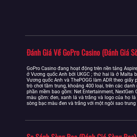
Đánh Giá Về GoPro Casino (Đánh Giá S
GoPro Casino đang hoạt động trên nền tảng Aspire 
ở Vương quốc Anh bởi UKGC ; thứ hai là ở Malta
Vương quốc Anh và ThePOGG làm ADR theo giấy ph
trò chơi tầm trung, khoảng 400 loại, trên các dan
phần mềm bao gồm: Net Entertainment, NextGen 
màu gồm: đen, xanh lá và trắng và logo của họ là
sòng bạc màu đen và trắng với một ngôi sao trung 
So Sánh Sòng Bạc (Đánh Giá Sòng Bạc)