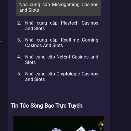
Nhà cung cấp Microgaming Casinos
and Slots
ỉ
,
Nhà cung cấp Playtech Casinos
and Slots
Nhà cung cấp Realtime Gaming
Casinos And Slots
Nhà cung cấp NetEnt Casinos and
Slots
h
Nhà cung cấp Cryptologic Casinos
c
and Slots
Tin Tức Sòng Bạc Trực Tuyến