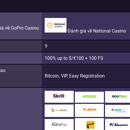
iá về GoPro Casino
Đánh giá về National Casino
9
100% up to $/€100 + 100 FS
cao
Bitcoin, VIP, Easy Registration