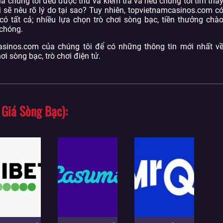
a chúng tôi đều được thử và kiểm tra và nếu chúng tôi tìm thấ
i sẽ nêu rõ lý do tại sao? Tuy nhiên, topvietnamcasinos.com c
ó tất cả; nhiều lựa chọn trò chơi sòng bạc, tiền thưởng chà
 chóng.
asinos.com của chúng tôi để có những thông tin mới nhất v
ơi sòng bạc, trò chơi điện tử.
 Giá Sòng Bạc)