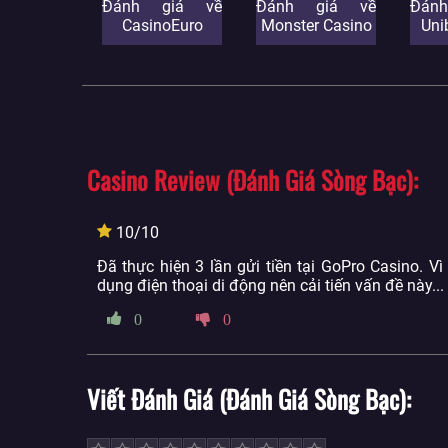
Đánh giá về
Đánh giá về
Đán
CasinoEuro
Monster Casino
Uni
Casino Review (Đánh Giá Sòng Bạc)
10/10
Đã thực hiện 3 lần gửi tiền tại GoPro Casino. V
dụng điện thoại di động nên cải tiến vấn đề này...
0
0
Viết Đánh Giá (Đánh Giá Sòng Bạc)