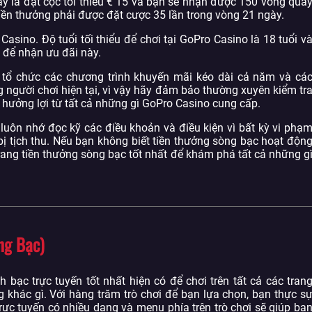
y là đặt cọc tối thiểu € 15 và bạn sẽ nhận được 150 vòng qua
 tiền thưởng phải được đặt cược 35 lần trong vòng 21 ngày.
asino. Độ tuổi tối thiểu để chơi tại GoPro Casino là 18 tuổi v
 để nhận ưu đãi này.
 tổ chức các chương trình khuyến mãi kéo dài cả năm và cá
người chơi hiện tại, vì vậy hãy đảm bảo thường xuyên kiểm tr
ưởng lợi từ tất cả những gì GoPro Casino cung cấp.
luôn nhớ đọc kỹ các điều khoản và điều kiện vì bất kỳ vi phạ
 bị tịch thu. Nếu bạn không biết tiền thưởng sòng bạc hoạt độn
rang tiền thưởng sòng bạc tốt nhất để khám phá tất cả những g
ng Bạc)
h bạc trực tuyến tốt nhất hiện có để chơi trên tất cả các tran
khác gì. Với hàng trăm trò chơi để bạn lựa chọn, bạn thực s
ực tuyến có nhiều dạng và menu phía trên trò chơi sẽ giúp bạ