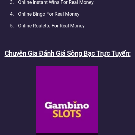
Online Instant Wins For Real Money
Online Bingo For Real Money
Online Roulette For Real Money
Chuyên Gia Đánh Giá Sòng Bạc Trực Tuyến