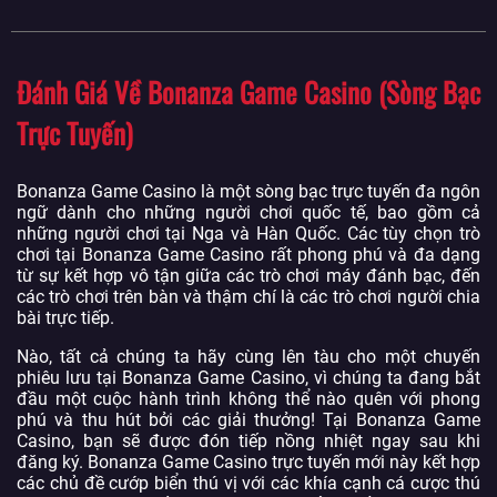
Đánh Giá Về Bonanza Game Casino (Sòng Bạc
Trực Tuyến)
Bonanza Game Casino là một sòng bạc trực tuyến đa ngôn
ngữ dành cho những người chơi quốc tế, bao gồm cả
những người chơi tại Nga và Hàn Quốc. Các tùy chọn trò
chơi tại Bonanza Game Casino rất phong phú và đa dạng
từ sự kết hợp vô tận giữa các trò chơi máy đánh bạc, đến
các trò chơi trên bàn và thậm chí là các trò chơi người chia
bài trực tiếp.
Nào, tất cả chúng ta hãy cùng lên tàu cho một chuyến
phiêu lưu tại Bonanza Game Casino, vì chúng ta đang bắt
đầu một cuộc hành trình không thể nào quên với phong
phú và thu hút bởi các giải thưởng! Tại Bonanza Game
Casino, bạn sẽ được đón tiếp nồng nhiệt ngay sau khi
đăng ký. Bonanza Game Casino trực tuyến mới này kết hợp
các chủ đề cướp biển thú vị với các khía cạnh cá cược thú