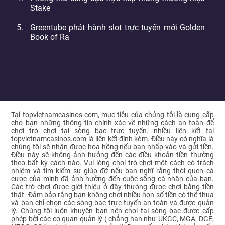
Stake
Greentube phát hành slot trực tuyến mới Golden
Book of Ra
Tại topvietnamcasinos.com, mục tiêu của chúng tôi là cung cấp
cho bạn những thông tin chính xác về những cách an toàn để
chơi trò chơi tại sòng bạc trực tuyến. nhiều liên kết tại
topvietnamcasinos.com là liên kết đính kèm. Điều này có nghĩa là
chúng tôi sẽ nhận được hoa hồng nếu bạn nhấp vào và gửi tiền.
Điều này sẽ không ảnh hưởng đến các điều khoản tiền thưởng
theo bất kỳ cách nào. Vui lòng chơi trò chơi một cách có trách
nhiệm và tìm kiếm sự giúp đỡ nếu bạn nghĩ rằng thói quen cá
cược của mình đã ảnh hưởng đến cuộc sống cá nhân của bạn.
Các trò chơi được giới thiệu ở đây thường được chơi bằng tiền
thật. Đảm bảo rằng bạn không chơi nhiều hơn số tiền có thể thua
và bạn chỉ chọn các sòng bạc trực tuyến an toàn và được quản
lý. Chúng tôi luôn khuyên bạn nên chơi tại sòng bạc được cấp
phép bởi các cơ quan quản lý ( chẳng hạn như UKGC, MGA, DGE,