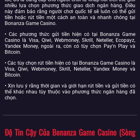
nhiều lựa chọn phương thức giao dịch ngân hàng. Điều
này đảm bảo rằng người chơi quốc tế sẽ luôn có thể gửi
tiền hoặc rút tiền một cách an toàn và nhanh chóng tại
Bonanza Game Casino.
• Các phương thức gửi tiền hiện có tại Bonanza Game
Casino là Visa, Qiwi, Webmoney, Skrill, Neteller, Ecopayz,
Yandex Money, ngoài ra, còn có tùy chọn Pay'n Play và
Bitcoin.
• Các tùy chọn rút tiền hiện có tại Bonanza Game Casino là
Visa, Qiwi, Webmoney, Skrill, Neteller, Yandex Money và
Bitcoin.
• Xin lưu ý rằng thời gian và giới hạn rút tiền và gửi tiền có
thể khác nhau tùy thuộc vào phương thức ngân hàng đã
chọn.
Độ Tin Cậy Của Bonanza Game Casino (Sòng