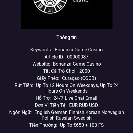
Thông tin
Keywords
Bonanza Game Casino
Article ID
00000087
Website
Bonanza Game Casino
Tất Cả Trò Chơi
2000
Giấy Phép
Curaçao (CGCB)
Rút Tiền
Up To 12 Hours On Weekdays, Up To 24
Hours On Weekends
Hỗ Trợ
24/7 Live Chat Email
Đơn Vị Tiền Tệ
EUR RUB USD
Ngôn Ngữ
English German Finnish Korean Norwegian
Polish Russian Swedish
Tiền Thưởng
Up To €650 + 100 FS