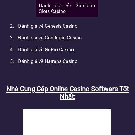
Đánh giá về Gambino
Slots Casino
Đánh giá về Genesis Casino
Đánh giá về Goodman Casino
Đánh giá về GoPro Casino
Đánh giá về Harrahs Casino
Nhà Cung Cấp Online Casino Software Tốt
Nhất