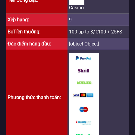
Tên Sòng Bạc
Casino
Xếp hạng
9
BoTiền thưởng
100 up to $/€100 + 25FS
Đặc điểm hàng đầu
[object Object]
Phương thức thanh toán