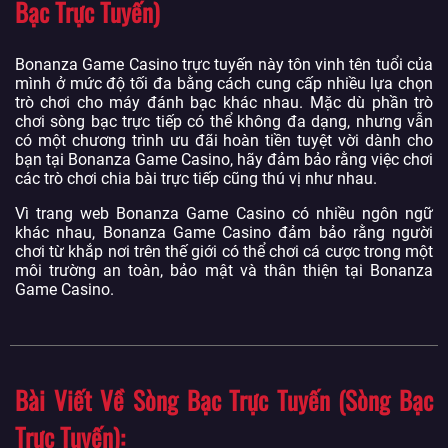
Bạc Trực Tuyến)
Bonanza Game Casino trực tuyến này tôn vinh tên tuổi của
mình ở mức độ tối đa bằng cách cung cấp nhiều lựa chọn
trò chơi cho máy đánh bạc khác nhau. Mặc dù phần trò
chơi sòng bạc trực tiếp có thể không đa dạng, nhưng vẫn
có một chương trình ưu đãi hoàn tiền tuyệt vời dành cho
bạn tại Bonanza Game Casino, hãy đảm bảo rằng việc chơi
các trò chơi chia bài trực tiếp cũng thú vị như nhau.
Vì trang web Bonanza Game Casino có nhiều ngôn ngữ
khác nhau, Bonanza Game Casino đảm bảo rằng người
chơi từ khắp nơi trên thế giới có thể chơi cá cược trong một
môi trường an toàn, bảo mật và thân thiện tại Bonanza
Game Casino.
Bài Viết Về Sòng Bạc Trực Tuyến (Sòng Bạc
Trực Tuyến)