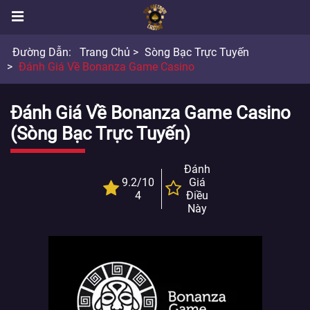
Đường Dẫn:
Trang Chủ
Sòng Bạc Trực Tuyến
Đánh Giá Về Bonanza Game Casino
Đánh Giá Về Bonanza Game Casino
(Sòng Bạc Trực Tuyến)
Đánh
9.2/10
Giá
4
Điều
Này