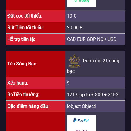
Đặt cọc tối thiểu
10 €
Rút Tiền tối thiểu
20.00 €
Hỗ trợ tiền tệ
CAD EUR GBP NOK USD
Đánh giá 21 sòng
Tên Sòng Bạc
bạc
Xếp hạng
9
BoTiền thưởng
121% up to € 300 + 21FS
Đặc điểm hàng đầu
[object Object]