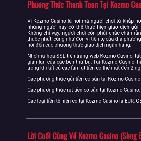
Phương Thức Thanh Toan Tại Kozmo Cas
Vì Kozmo Casino là nơi mà người chơi từ khắp nơi 
những người này có thể thực hiện giao dịch gửi 
Không chỉ vậy, người chơi còn phải chắc chắn r
thuộc nhất, cũng như đơn vị tiền tệ của địa phươ
nói đến các phương thức giao dịch ngân hàng.
Nhờ mã hóa SSL trên trang web Kozmo Casino, tất
gian lận của các bên thứ ba. Tại Kozmo Casino, hầ
trong khi tất cả các lần rút tiền có thể mất đến 2 n
Các phương thức gửi tiền có sẵn tại Kozmo Casino: 
Các phương thức rút tiền có sẵn tại Kozmo Casino: V
Các loại tiền tệ hiện có tại Kozmo Casino là EUR, 
Lời Cuối Cùng Về Kozmo Casino (Sòng 