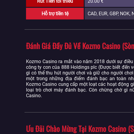
Rút Tiền tối thiểu
20.00 €
Hỗ trợ tiền tệ
CAD, EUR, GBP, NOK, 
Đánh Giá Đầy Đủ Về Kozmo Casino (Sòn
Kozmo Casino ra mắt vào năm 2018 dưới sự điều hàn
công ty con của 888 Holdings plc (Được biết đến vớ
gì có thể thu hút người chơi và giữ cho người ch
một trong những địa điểm đánh bạc an toàn nh
Kozmo Casino cung cấp một loạt các hoạt động giả
loại trò chơi máy đánh bạc. Còn chừng chờ gì 
Casino.
Ưu Đãi Chào Mừng Tại Kozmo Casino (S