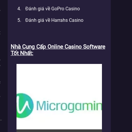
Đánh giá về GoPro Casino
o
n
Đánh giá về Harrahs Casino
i
n
t
Nhà Cung Cấp Online Casino Software
n
Tốt Nhất
n
o
o
u
n
c
"