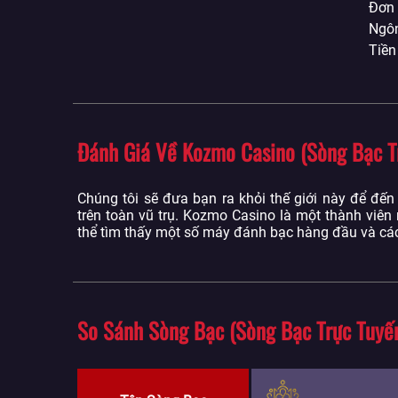
Đơn 
Ngô
Tiề
Đánh Giá Về Kozmo Casino (Sòng Bạc T
Chúng tôi sẽ đưa bạn ra khỏi thế giới này để đến
trên toàn vũ trụ. Kozmo Casino là một thành viên 
thể tìm thấy một số máy đánh bạc hàng đầu và cá
So Sánh Sòng Bạc (Sòng Bạc Trực Tuyế