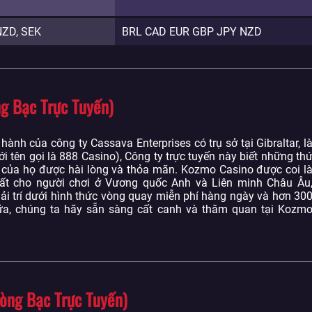
NZD, SEK
BRL CAD EUR GBP JPY NZD
g Bạc Trực Tuyến)
h của công ty Cassava Enterprises có trụ sở tại Gibraltar, l
i tên gọi là 888 Casino), Công ty trực tuyến này biết những th
ơi của họ được hài lòng và thỏa mãn. Kozmo Casino được coi l
ất cho người chơi ở Vương quốc Anh và Liên minh Châu Âu
i trí dưới hình thức vòng quay miễn phí hàng ngày và hơn 30
nữa, chúng ta hãy sẵn sàng cất canh và thăm quan tại Kozm
òng Bạc Trực Tuyến)