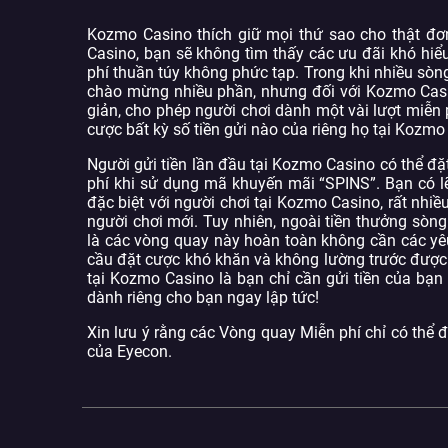
Kozmo Casino thích giữ mọi thứ sao cho thật đơ
Casino, bạn sẽ không tìm thấy các ưu đãi khó hiể
phí thuần túy không phức tạp. Trong khi nhiều sòn
chào mừng nhiều phần, nhưng đối với Kozmo Casin
giản, cho phép người chơi dành một vài lượt miễn
cược bất kỳ số tiền gửi nào của riêng họ tại Kozmo
Người gửi tiền lần đầu tại Kozmo Casino có thể đặ
phí khi sử dụng mã khuyến mãi “SPINS”. Bạn có l
đặc biệt với người chơi tại Kozmo Casino, rất nhi
người chơi mới. Tuy nhiên, ngoài tiền thưởng sò
là các vòng quay này hoàn toàn không cần các yêu
cầu đặt cược khó khăn và không lường trước được 
tại Kozmo Casino là bạn chỉ cần gửi tiền của bạn
dành riêng cho bạn ngay lập tức!
Xin lưu ý rằng các Vòng quay Miễn phí chỉ có thể 
của Eyecon.