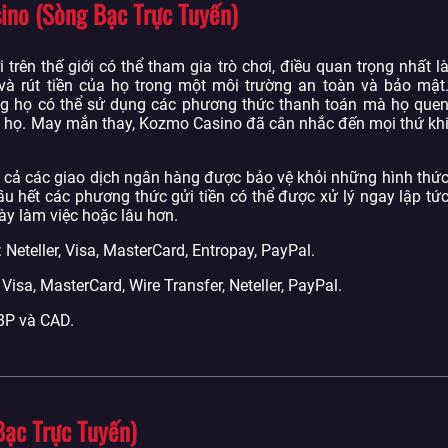
ino (Sòng Bạc Trực Tuyến)
trên thế giới có thể tham gia trò chơi, điều quan trọng nhất l
và rút tiền của họ trong một môi trường an toàn và bảo mật
ằng họ có thể sử dụng các phương thức thanh toán mà họ que
ng họ. May mắn thay, Kozmo Casino đã cân nhắc đến mọi thứ kh
 cả các giao dịch ngân hàng được bảo vệ khỏi những hình thứ
u hết các phương thức gửi tiền có thể được xử lý ngay lập tứ
gày làm việc hoặc lâu hơn.
Neteller, Visa, MasterCard, Entropay, PayPal.
isa, MasterCard, Wire Transfer, Neteller, PayPal.
GBP và CAD.
Bạc Trực Tuyến)