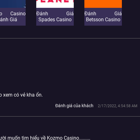
zo Casino
Đánh Giá
Đánh Giá
ánh Giá
Spades Casino
Betsson Casino
 xem có vẻ kha ổn.
Đánh giá của khách
2/17/2022, 4:54:58 AM
ời muốn tìm hiểu về Kozmo Casino.........