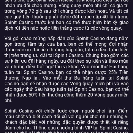
nhận ưu đãi chào mừng. Vòng quay miễn phí chỉ có giá trị
trong vòng 72 giờ sau khi chúng được kích hoạt. Và tất cả
các quỹ tiền thưởng phải được đặt cược gấp 40 lần trong
Spinit Casino trước khi bạn có thể thực hiện bất kỳ giao
dịch rút tiền nào hoặc tiền thắng cược từ các vòng quay.
Với gói chào mừng hấp dẫn của Spinit Casino đang nằm
gọn trong tầm tay của bạn, bạn có thể mong đợi nhận
được các ưu đãi tiền thưởng hấp dẫn, tất cả đều được hiển
thị trên trang ưu đãi tại Spinit Casino. Chúng bao gồm các
sự kiện ưu đãi hàng ngày, ưu đãi theo sự kiện và theo mùa
và những điều bất ngờ thú vị khác. Vào mỗi thứ Hai hàng
tuần tại Spinit Casino, bạn có thể nhận được 25% Tiền
thưởng Nạp lại. Vào mỗi thứ Ba hàng tuần tại Spinit
Casino bạn sẽ nhận được các Vòng quay miễn phí và vào
các ngày thứ Sáu hàng tuần tại Spinit Casino, bạn có thể
nhận được 50% tiền thưởng cộng thêm 20 Vòng quay miễn
phí.
Spinit Casino với chiến lược chọn người chơi làm điểm
máu chốt và biết cách đối xử với người chơi như những vị
khách đặc biệt với những đặc quyền được thiết kế riêng
dành cho họ. Thông qua chương trình VIP tại Spinit Casino,