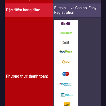
Bitcoin, Live Casino, Easy
Đặc điểm hàng đầu
Registration
Phương thức thanh toán