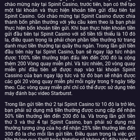
chào mừng này tại Spinit Casino, trước tiên, bạn có thể tạo
một tài khoản và thực hiện khoản tiền gửi đầu tiên tại
Spinit Casino. Gói chào mừng tại Spinit Casino được chia
thành bốn phần thưởng với yêu cầu kèm theo là bạn phải
thực hiện bốn khoản tiền gửi. Khi bạn thực hiện khoản tiền
gửi đầu tiên tại Spinit Casino với số tiền tối thiểu là 10 đô
la, điều quan trọng là phải chọn phần tiền thưởng từ trang
danh mục tiền thưởng tại quầy thu ngân. Trong lần gửi tiền
đầu tiên này tại Spinit Casino, bạn sẽ ngay lập tức nhận
được 100% tiền thưởng trận đấu lên đến 200 đô la cộng
thêm 200 Vòng quay miễn phí. Và tức nhiên, 20 vòng quay
miễn phí đầu tiên sẽ được nạp vào tài khoản Spinit
Cassino của bạn ngay lập tức và từ đó bạn sẽ nhận được
các gói 20 vòng quay miễn phí mỗi ngày trong 9 ngày tiếp
theo. Các vòng quay miễn phí chỉ có thể được sử dụng trên
máy đánh bạc video Starburst.
Trong lần gửi tiền thứ 2 tại Spinit Casino từ 10 đô la trở lên,
bạn phải sử dụng mã tiền thưởng được cung cấp để nhận
50% tiền thưởng lên đến 200 đô la. Và trong lần gửi tiền
thứ 3 và thứ 4 tại Spinit Casino, bạn phải sử dụng mã
thưởng tương ứng của họ để nhận 25% tiền thưởng lên đến
300 đô la cho mỗi lần gửi tiền. Điều quan trọng là việc gửi
tiền thông qua Skrill hoặc Neteller sẽ không đủ điều kiện để