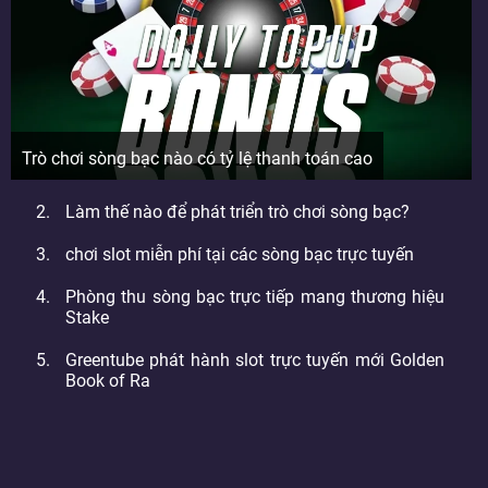
Trò chơi sòng bạc nào có tỷ lệ thanh toán cao
Làm thế nào để phát triển trò chơi sòng bạc?
chơi slot miễn phí tại các sòng bạc trực tuyến
Phòng thu sòng bạc trực tiếp mang thương hiệu
Stake
Greentube phát hành slot trực tuyến mới Golden
Book of Ra