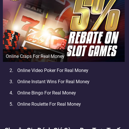
Online Craps For Real Money
Online Video Poker For Real Money
Online Instant Wins For Real Money
Online Bingo For Real Money
Online Roulette For Real Money