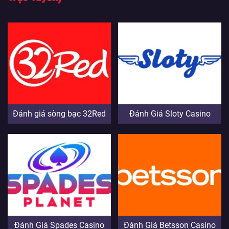
Đánh giá sòng bạc 32Red
Đánh Giá Sloty Casino
Đánh Giá Spades Casino
Đánh Giá Betsson Casino