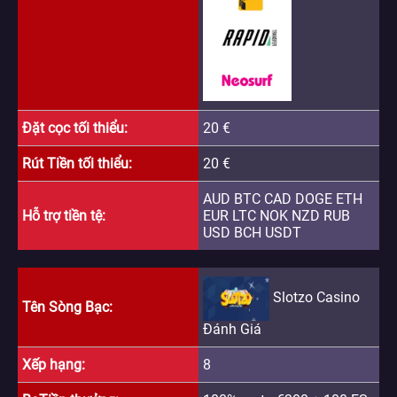
Đặt cọc tối thiểu
20 €
Rút Tiền tối thiểu
20 €
AUD BTC CAD DOGE ETH
Hỗ trợ tiền tệ
EUR LTC NOK NZD RUB
USD BCH USDT
Slotzo Casino
Tên Sòng Bạc
Đánh Giá
Xếp hạng
8