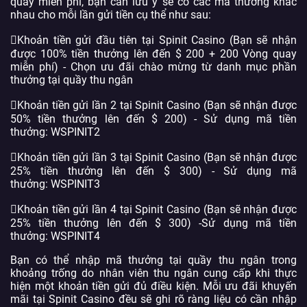
quay miễn phí, bạn cần lưu ý sẽ có các mã thưởng khác
nhau cho mỗi lần gửi tiền cụ thể như sau:
Khoản tiền gửi đầu tiên tại Spinit Casino (Bạn sẽ nhận
được 100% tiền thưởng lên đến $ 200 + 200 Vòng quay
miễn phí) - Chọn ưu đãi chào mừng từ danh mục phần
thưởng tại quầy thu ngân
Khoản tiền gửi lần 2 tại Spinit Casino (Bạn sẽ nhận được
50% tiền thưởng lên đến $ 200) - Sử dụng mã tiền
thưởng: WSPINIT2
Khoản tiền gửi lần 3 tại Spinit Casino (Bạn sẽ nhận được
25% tiền thưởng lên đến $ 300) - Sử dụng mã
thưởng: WSPINIT3
Khoản tiền gửi lần 4 tại Spinit Casino (Bạn sẽ nhận được
25% tiền thưởng lên đến $ 300) -Sử dụng mã tiền
thưởng: WSPINIT4
Bạn có thể nhập mã thưởng tại quầy thu ngân trong
khoảng trống do nhân viên thu ngân cung cấp khi thực
hiện một khoản tiền gửi đủ điều kiện. Mỗi ưu đãi khuyến
mãi tại Spinit Casino đều sẽ ghi rõ ràng liệu có cần nhập