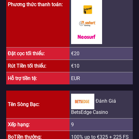
Phương thức thanh toán
Đặt cọc tối thiểu
€20
Rút Tiền tối thiểu
€10
Hỗ trợ tiền tệ
EUR
Đánh Giá
Tên Sòng Bạc
BetsEdge Casino
Xếp hạng
9
BoTiền thưởng
100% up to €325 + 225 FS