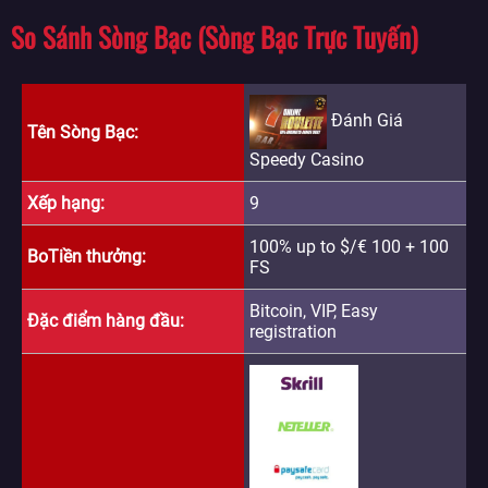
So Sánh Sòng Bạc (Sòng Bạc Trực Tuyến)
Đánh Giá
Tên Sòng Bạc
Speedy Casino
Xếp hạng
9
100% up to $/€ 100 + 100
BoTiền thưởng
FS
Bitcoin, VIP, Easy
Đặc điểm hàng đầu
registration