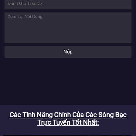
Nộp
Các Tính Năng Chính Của Các Sòng Bạc
Trực Tuyến Tốt Nhất