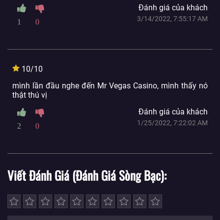
Đánh giá của khách
3/14/2022, 7:55:17 AM
1
0
10/10
mình lần đầu nghe đến Mr Vegas Casino, mình thấy nó
thật thú vị
Đánh giá của khách
1/25/2022, 7:22:02 AM
2
0
Viết Đánh Giá (Đánh Giá Sòng Bạc)