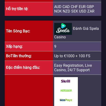
AUD CAD CHF EUR GBP
Hỗ trợ tiền tệ
NOK NZD SEK USD ZAR
Đánh Giá Spela
Tên Sòng Bạc
Casino
Xếp hạng
9
BoTiền thưởng
Up to €1000 + 100 FS
Easy Registration, Live
Đặc điểm hàng đầu
Casino, 24/7 Support