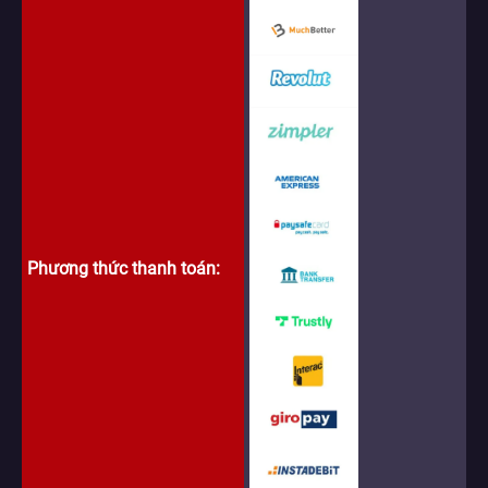
Phương thức thanh toán