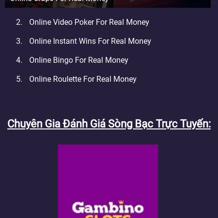
Online Video Poker For Real Money
Online Instant Wins For Real Money
Online Bingo For Real Money
Online Roulette For Real Money
Chuyên Gia Đánh Giá Sòng Bạc Trực Tuyến