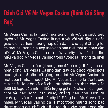
Đánh Giá Về Mr Vegas Casino (Đánh Giá Sòng
Bạc)
Mr Vegas Casino là người mới trong lĩnh vực cá cược trực
tuyến và Mr Vegas Casino là nơi tuyệt vời với đầy đủ các
giao dịch và tiền thưởng hấp dẫn dành cho bạn! Chúng tôi
có một bài đánh giá tiếp theo cho bạn biết mọi thứ bạn cần
biết về Mr Vegas Casino mới này, vì vậy hãy tiếp tục tìm
hiểu và đọc Mr Vegas Casino trong tương lai không xa nhé!
Mr. Vegas Casino là một sòng bạc đã có một thời gian dài
hoạt động. Mr Vegas Casino gần đây đã được Videoslots
mua lại sau 5 năm cố gắng mua lại Mr Vegas Casino từ
một doanh nhân người Mỹ. Mr Vegas Casino là đối tượng
của nhiều lời đồn và đã chịu rất nhiều khó khăn cho việc
thiết kế logo của mình. Biểu tượng gợi nhớ cho nhiều người
chơi về các sòng bạc khác, chẳng hạn như Lion từ
LeoVegas và màu xanh lá cây từ Sòng bạc Mr. Green. Tuy
nhiên, Mr Vegas Casino đã là một trong những sòng bạc
được mong đợi nhất và đã được đưa vào hoạt động gần