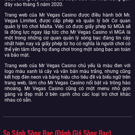
đây vào tháng 5 năm 2020.
Trang web của Mr Vegas Casino được điều hành bởi Mr.
Vegas Limited, được cấp phép và quản lý bởi Cơ quan
quản lý trò chơi Malta. Việc có được giấy phép từ MGA sẽ
là động lực ngay lập tức cho Mr Vegas Casino vì MGA là
một trong những cơ quan quản lý sòng bạc đáng tin cậy
nhất hiện nay và giấy phép từ họ có nghĩa là người chơi có
thể yên tâm rằng họ đang chơi trong một sòng bạc an toàn
và bảo mật.
Trang web của Mr Vegas Casino chủ yếu là màu đen với
logo màu xanh lá cây và văn bản màu trắng, nhưng cũng
kết hợp đèn neon và bảng hiệu cho tiêu đề và biểu ngữ trên
trang web, làm cho Mr Vegas Casino nổi bật và trông hào
nhoáng. Mr Vegas Casino cũng có một menu nhỏ gọn
gàng và đẹp mắt ở bên cạnh cho các loại trò chơi khác
nhau có sẵn.
So Sánh Sòng Bạc (Đánh Giá Sòng Bạc)