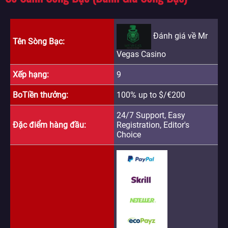
Đánh giá về Mr
Tên Sòng Bạc
Vegas Casino
Xếp hạng
9
BoTiền thưởng
100% up to $/€200
24/7 Support, Easy
Đặc điểm hàng đầu
Registration, Editor's
Choice