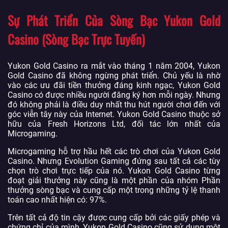
Sự Phát Triển Của Sòng Bạc Yukon Gold
Casino (Sòng Bạc Trực Tuyến)
Yukon Gold Casino ra mắt vào tháng 1 năm 2004, Yukon
Gold Casino đã không ngừng phát triển. Chủ yếu là nhờ
vào các ưu đãi tiền thưởng đáng kinh ngạc, Yukon Gold
Casino có được nhiều người đăng ký hơn mỗi ngày. Nhưng
đó không phải là điều duy nhất thu hút người chơi đến với
góc viễn tây này của Internet. Yukon Gold Casino thuộc sở
hữu của Fresh Horizons Ltd, đối tác lớn nhất của
Microgaming.
Microgaming hỗ trợ hầu hết các trò chơi của Yukon Gold
Casino. Nhưng Evolution Gaming đứng sau tất cả các tùy
chọn trò chơi trực tiếp của nó. Yukon Gold Casino từng
đoạt giải thưởng này cũng là một phần của nhóm Phần
thưởng sòng bạc và cung cấp một trong những tỷ lệ thanh
toán cao nhất hiện có: 97%.
Trên tất cả độ tin cậy được cung cấp bởi các giấy phép và
chứng chỉ của mình, Yukon Gold Casino cũng sử dụng một