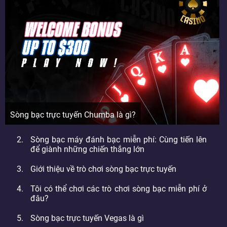
Sòng bạc trực tuyến Chumba là gì?
Sòng bạc máy đánh bạc miễn phí: Cùng tiến lên
để giành những chiến thắng lớn
Giới thiệu về trò chơi sòng bạc trực tuyến
Tôi có thể chơi các trò chơi sòng bạc miễn phí ở
đâu?
Sòng bạc trực tuyến Vegas là gì