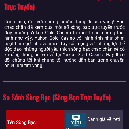
Trực Tuyến)
Cảnh báo, đối với những người đang đi săn vàng! Bạn
chắc chắn đã xem qua một số sòng bạc trực tuyến trước
đây, nhưng Yukon Gold Casino là một trong những loại
hình như vậy. Yukon Gold Casino với hình ảnh như phim
hoạt hình gợi nhớ về miền Tây cổ , cộng với những lợi thế
độc đáo, những người yêu thích sòng bạc chắc chắn sẽ có
khoảng thời gian vui vẻ tại Yukon Gold Casino. Hãy theo
dõi chúng tôi khi chúng tôi hướng dẫn bạn trong chuyến
phiêu lưu tìm vàng!
So Sánh Sòng Bạc (Sòng Bạc Trực Tuyến)
Đánh giá về Yeti
Tên Sòng Bạc