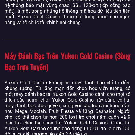
hệ thống bảo mật vững chắc. SSL 128-bit (lớp cổng bảo
mật) là một trong những hệ thống mã hóa dữ liệu tiên tiến
nhất. Yukon Gold Casino được sử dụng trong các ngân
hàng và tổ chức tài chính nói chung.
Máy Đánh Bạc Trên Yukon Gold Casino (Sòng
Bạc Trực Tuyến)
Yukon Gold Casino không có máy đánh bạc chỉ là điều
không tưởng. Từ lãng mạn đến khoa học viễn tưởng, có
một máy đánh bạc tại Yukon Gold Casino dành cho mọi sở
thích của người chơi. Yukon Gold Casino này cũng có hai
máy đánh bạc độc quyền, cùng với các trò chơi hàng đầu
như Mega Moolah, Fruit Fiesta và King Cashalot. Người
chơi có thể chọn từ hơn 200 loại trò chơi năm cuộn và 9
loại trò chơi ba cuộn tại Yukon Gold Casino. Cược tại
Yukon Gold Casino có thể dao động từ 0,01 đô la đến 150
đô la và giải thưởng lên đến 2,5 triệu xu.