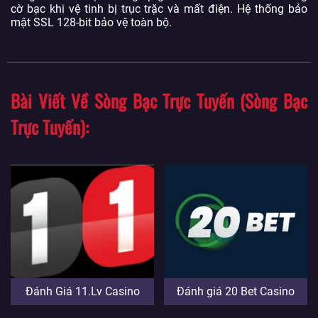
cờ bạc khi vệ tinh bị trục trặc và mất điện. Hệ thống bảo
mật SSL 128-bit bảo vệ toàn bộ.
Bài Viết Về Sòng Bạc Trực Tuyến (Sòng Bạc
Trực Tuyến)
Đánh Giá 11.Lv Casino
Đánh giá 20 Bet Casino