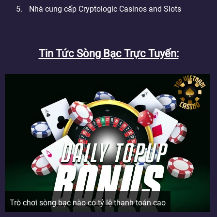
Nhà cung cấp Cryptologic Casinos and Slots
Tin Tức Sòng Bạc Trực Tuyến
Trò chơi sòng bạc nào có tỷ lệ thanh toán cao