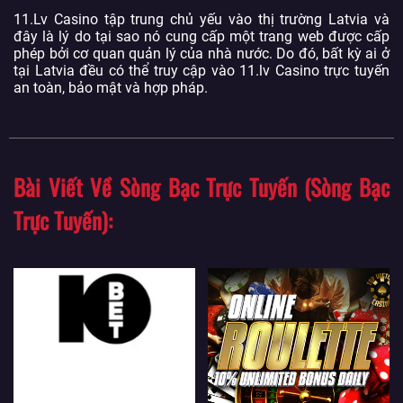
11.Lv Casino tập trung chủ yếu vào thị trường Latvia và
đây là lý do tại sao nó cung cấp một trang web được cấp
phép bởi cơ quan quản lý của nhà nước. Do đó, bất kỳ ai ở
tại Latvia đều có thể truy cập vào 11.lv Casino trực tuyến
an toàn, bảo mật và hợp pháp.
Bài Viết Về Sòng Bạc Trực Tuyến (Sòng Bạc
Trực Tuyến)