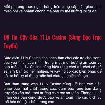
Mỗi phương thức ngân hàng trên cung cấp các giao dịch
miễn phí và nhanh chóng mà bạn có thể hưởng lợi từ đó.
Độ Tin Cậy Của 11.lv Casino (Sòng Bạc Trực
Tuyến)
Giao diện 11.lv Casino cho phép bạn chơi các trò chơi sòng
bạc yêu thích của mình trong một môi trường an toàn và
bảo mật. 11.Lv Casino cũng hiểu rằng chơi trò chơi có thể
sẽ làm bạn trở nên nghiện, vì vậy họ có các biện pháp để
hỗ trợ bất kỳ ai đang mắc hội chứng nghiện cờ bạc.
Bản thân trang web 11.Lv Casino cũng kết hợp các biện
pháp bảo mật chất lượng cao, đảm bảo rằng bạn đang
truy cập vào một môi trường cá cược an toàn. Thông tin cá
nhân của bạn cũng được bảo vệ an toàn nhờ các dịch vụ
mã hóa dữ liệu chất lượng cao.