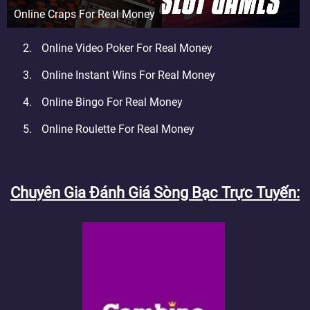
Online Craps For Real Money
Online Video Poker For Real Money
Online Instant Wins For Real Money
Online Bingo For Real Money
Online Roulette For Real Money
Chuyên Gia Đánh Giá Sòng Bạc Trực Tuyến