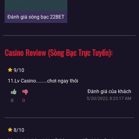
Đánh giá sòng bạc 22BET
Casino Review (Sòng Bạc Trực Tuyến)
9/10
11.Lv Casino.........chơi ngay thôi
Đánh giá của khách
5/20/2022, 8:23:17 AM
0
0
8/10