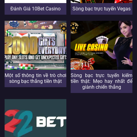
Đánh Giá 10Bet Casino
Sòng bạc trực tuyến Vegas
Một số thông tin về trò chơi
Sòng bạc trực tuyến kiếm
sòng bạc thắng tiền thật
tiền thật: Mẹo hay nhất để
giành chiến thắng