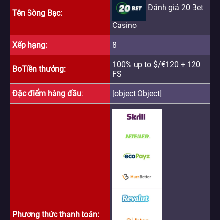
Đánh giá 20 Bet
Tên Sòng Bạc
Casino
Xếp hạng
8
100% up to $/€120 + 120
BoTiền thưởng
FS
Đặc điểm hàng đầu
[object Object]
Phương thức thanh toán