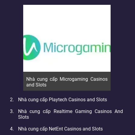
Nhà cung cấp Microgaming Casinos
and Slots
Nhà cung cấp Playtech Casinos and Slots
Nhà cung cấp Realtime Gaming Casinos And
Slots
Nhà cung cấp NetEnt Casinos and Slots