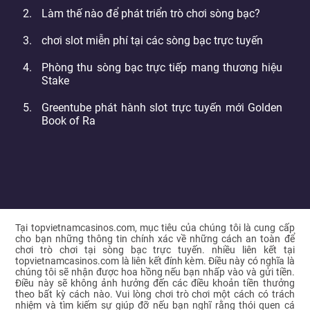
Làm thế nào để phát triển trò chơi sòng bạc?
chơi slot miễn phí tại các sòng bạc trực tuyến
Phòng thu sòng bạc trực tiếp mang thương hiệu
Stake
Greentube phát hành slot trực tuyến mới Golden
Book of Ra
Tại topvietnamcasinos.com, mục tiêu của chúng tôi là cung cấp
cho bạn những thông tin chính xác về những cách an toàn để
chơi trò chơi tại sòng bạc trực tuyến. nhiều liên kết tại
topvietnamcasinos.com là liên kết đính kèm. Điều này có nghĩa là
chúng tôi sẽ nhận được hoa hồng nếu bạn nhấp vào và gửi tiền.
Điều này sẽ không ảnh hưởng đến các điều khoản tiền thưởng
theo bất kỳ cách nào. Vui lòng chơi trò chơi một cách có trách
nhiệm và tìm kiếm sự giúp đỡ nếu bạn nghĩ rằng thói quen cá