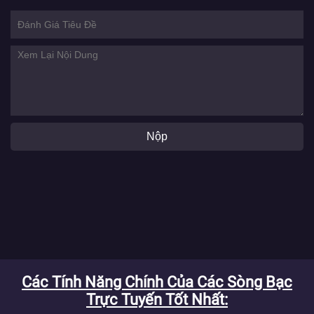
Nộp
Các Tính Năng Chính Của Các Sòng Bạc
Trực Tuyến Tốt Nhất