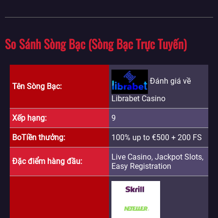
So Sánh Sòng Bạc (Sòng Bạc Trực Tuyến)
Đánh giá về
Tên Sòng Bạc
Librabet Casino
Xếp hạng
9
BoTiền thưởng
100% up to €500 + 200 FS
Live Casino, Jackpot Slots,
Đặc điểm hàng đầu
Easy Registration