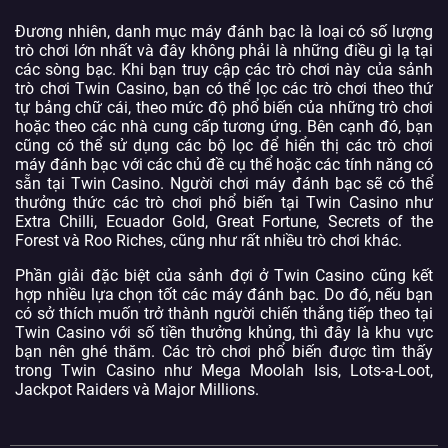
Đương nhiên, danh mục máy đánh bạc là loại có số lượng
trò chơi lớn nhất và đây không phải là những điều gì lạ tại
các sòng bạc. Khi bạn truy cập các trò chơi này của sảnh
trò chơi Twin Casino, bạn có thể lọc các trò chơi theo thứ
tự bảng chữ cái, theo mức độ phổ biến của những trò chơi
hoặc theo các nhà cung cấp tương ứng. Bên cạnh đó, bạn
cũng có thể sử dụng các bộ lọc để hiển thị các trò chơi
máy đánh bạc với các chủ đề cụ thể hoặc các tính năng có
sẵn tại Twin Casino. Người chơi máy đánh bạc sẽ có thể
thưởng thức các trò chơi phổ biến tại Twin Casino như
Extra Chilli, Ecuador Gold, Great Fortune, Secrets of the
Forest và Roo Riches, cũng như rất nhiều trò chơi khác.
Phần giải đặc biệt của sảnh đợi ở Twin Casino cũng kết
hợp nhiều lựa chọn tốt các máy đánh bạc. Do đó, nếu bạn
có sở thích muốn trở thành người chiến thắng tiếp theo tại
Twin Casino với số tiền thưởng khủng, thì đây là khu vực
bạn nên ghé thăm. Các trò chơi phổ biến được tìm thấy
trong Twin Casino như Mega Moolah Isis, Lots-a-Loot,
Jackpot Raiders và Major Millions.