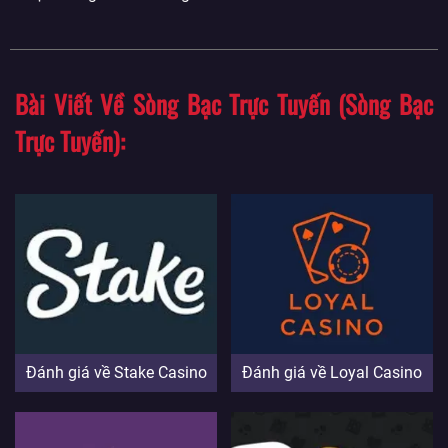
Bài Viết Về Sòng Bạc Trực Tuyến (Sòng Bạc
Trực Tuyến)
Đánh giá về Stake Casino
Đánh giá về Loyal Casino