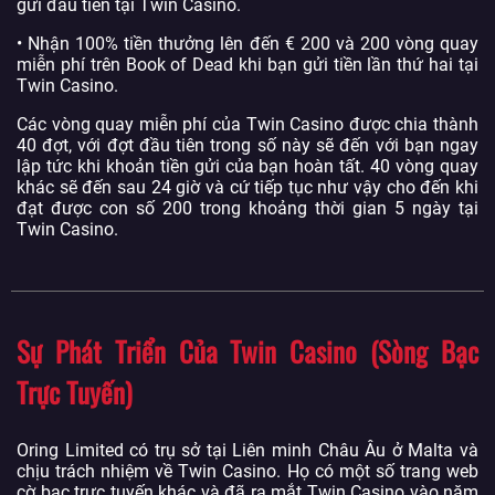
gửi đầu tiên tại Twin Casino.
• Nhận 100% tiền thưởng lên đến € 200 và 200 vòng quay
miễn phí trên Book of Dead khi bạn gửi tiền lần thứ hai tại
Twin Casino.
Các vòng quay miễn phí của Twin Casino được chia thành
40 đợt, với đợt đầu tiên trong số này sẽ đến với bạn ngay
lập tức khi khoản tiền gửi của bạn hoàn tất. 40 vòng quay
khác sẽ đến sau 24 giờ và cứ tiếp tục như vậy cho đến khi
đạt được con số 200 trong khoảng thời gian 5 ngày tại
Twin Casino.
Sự Phát Triển Của Twin Casino (Sòng Bạc
Trực Tuyến)
Oring Limited có trụ sở tại Liên minh Châu Âu ở Malta và
chịu trách nhiệm về Twin Casino. Họ có một số trang web
cờ bạc trực tuyến khác và đã ra mắt Twin Casino vào năm