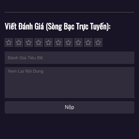
Viết Đánh Giá (Sòng Bạc Trực Tuyến)
Nộp