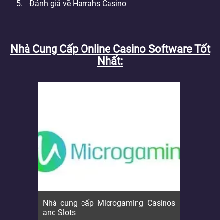
Đánh giá về Harrahs Casino
Nhà Cung Cấp Online Casino Software Tốt
Nhất
Nhà cung cấp Microgaming Casinos
and Slots