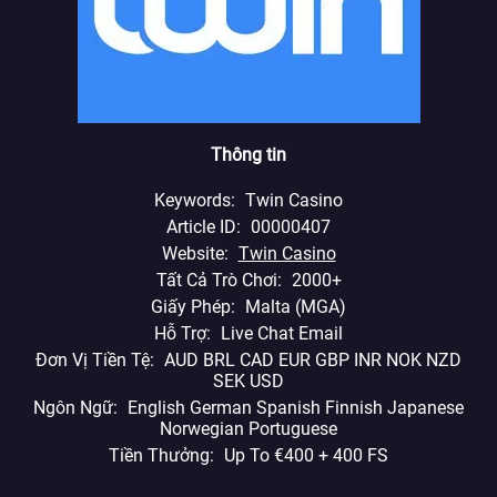
Thông tin
Keywords
Twin Casino
Article ID
00000407
Website
Twin Casino
Tất Cả Trò Chơi
2000+
Giấy Phép
Malta (MGA)
Hỗ Trợ
Live Chat Email
Đơn Vị Tiền Tệ
AUD BRL CAD EUR GBP INR NOK NZD
SEK USD
Ngôn Ngữ
English German Spanish Finnish Japanese
Norwegian Portuguese
Tiền Thưởng
Up To €400 + 400 FS