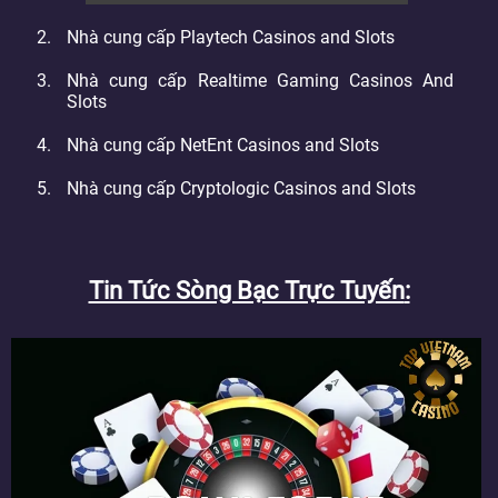
Nhà cung cấp Playtech Casinos and Slots
Nhà cung cấp Realtime Gaming Casinos And
Slots
Nhà cung cấp NetEnt Casinos and Slots
Nhà cung cấp Cryptologic Casinos and Slots
Tin Tức Sòng Bạc Trực Tuyến