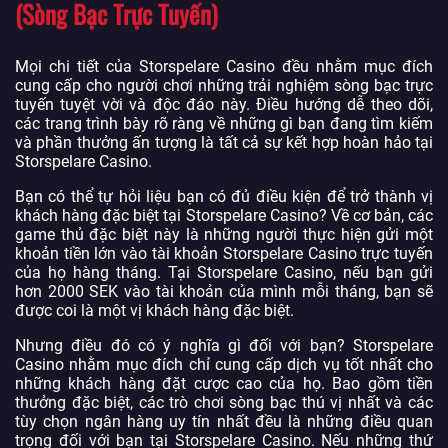
(Sòng Bạc Trực Tuyến)
Mọi chi tiết của Storspelare Casino đều nhằm mục đích
cung cấp cho người chơi những trải nghiệm sòng bạc trực
tuyến tuyệt vời và độc đáo này. Điều hướng dễ theo dõi,
các trang trình bày rõ ràng về những gì bạn đang tìm kiếm
và phần thưởng ấn tượng là tất cả sự kết hợp hoàn hảo tại
Storspelare Casino.
Bạn có thể tự hỏi liệu bạn có đủ điều kiện để trở thành vị
khách hàng đặc biệt tại Storspelare Casino? Về cơ bản, các
game thủ đặc biệt này là những người thực hiện gửi một
khoản tiền lớn vào tài khoản Storspelare Casino trực tuyến
của họ hàng tháng. Tại Storspelare Casino, nếu bạn gửi
hơn 2000 SEK vào tài khoản của mình mỗi tháng, bạn sẽ
được coi là một vị khách hàng đặc biệt.
Nhưng điều đó có ý nghĩa gì đối với bạn? Storspelare
Casino nhằm mục đích chỉ cung cấp dịch vụ tốt nhất cho
những khách hàng đặt cược cao của họ. Bao gồm tiền
thưởng đặc biệt, các trò chơi sòng bạc thú vị nhất và các
tùy chọn ngân hàng uy tín nhất đều là những điều quan
trọng đối với bạn tại Storspelare Casino. Nếu những thứ