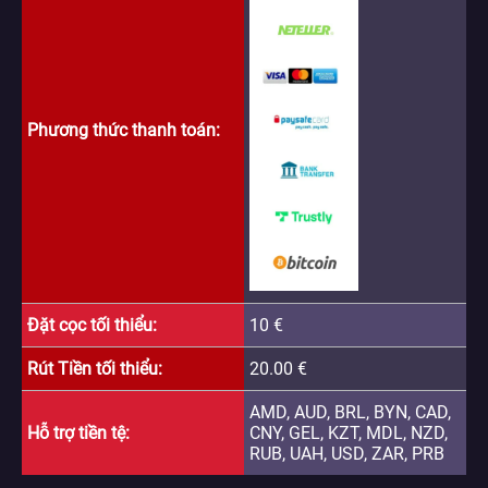
Phương thức thanh toán
Đặt cọc tối thiểu
10 €
Rút Tiền tối thiểu
20.00 €
AMD, AUD, BRL, BYN, CAD,
Hỗ trợ tiền tệ
CNY, GEL, KZT, MDL, NZD,
RUB, UAH, USD, ZAR, PRB