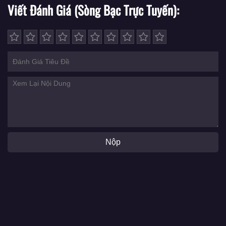
Viết Đánh Giá (Sòng Bạc Trực Tuyến)
Nộp