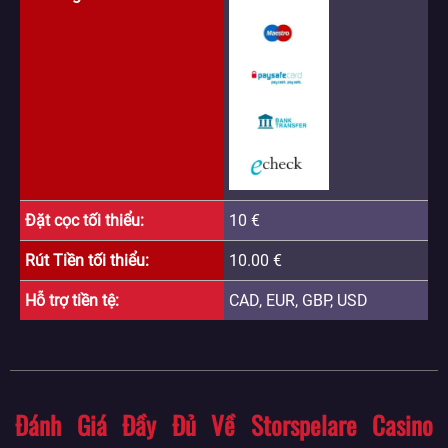
Đặt cọc tối thiểu
10 €
Rút Tiền tối thiểu
10.00 €
Hỗ trợ tiền tệ
CAD, EUR, GBP, USD
Đánh Giá Đầy Đủ Về Storspelare Casino