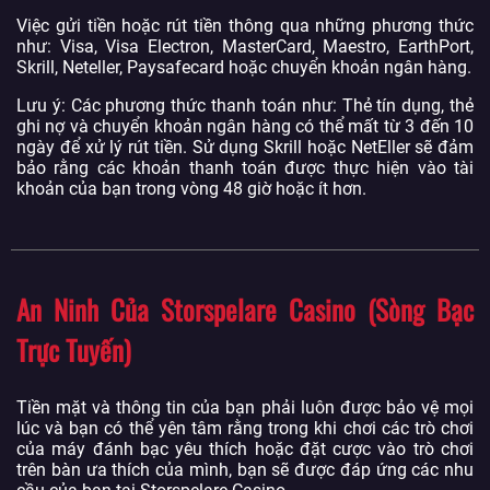
Việc gửi tiền hoặc rút tiền thông qua những phương thức
như: Visa, Visa Electron, MasterCard, Maestro, EarthPort,
Skrill, Neteller, Paysafecard hoặc chuyển khoản ngân hàng.
Lưu ý: Các phương thức thanh toán như: Thẻ tín dụng, thẻ
ghi nợ và chuyển khoản ngân hàng có thể mất từ 3 đến 10
ngày để xử lý rút tiền. Sử dụng Skrill hoặc NetEller sẽ đảm
bảo rằng các khoản thanh toán được thực hiện vào tài
khoản của bạn trong vòng 48 giờ hoặc ít hơn.
An Ninh Của Storspelare Casino (Sòng Bạc
Trực Tuyến)
Tiền mặt và thông tin của bạn phải luôn được bảo vệ mọi
lúc và bạn có thể yên tâm rằng trong khi chơi các trò chơi
của máy đánh bạc yêu thích hoặc đặt cược vào trò chơi
trên bàn ưa thích của mình, bạn sẽ được đáp ứng các nhu