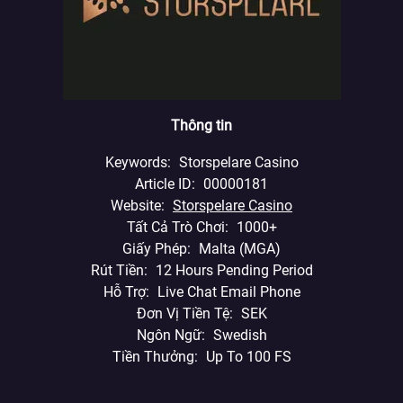
Thông tin
Keywords
Storspelare Casino
Article ID
00000181
Website
Storspelare Casino
Tất Cả Trò Chơi
1000+
Giấy Phép
Malta (MGA)
Rút Tiền
12 Hours Pending Period
Hỗ Trợ
Live Chat Email Phone
Đơn Vị Tiền Tệ
SEK
Ngôn Ngữ
Swedish
Tiền Thưởng
Up To 100 FS