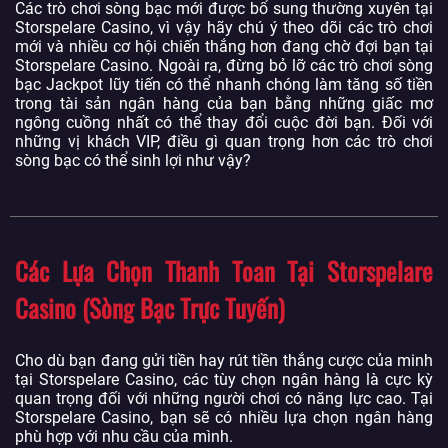
Các trò chơi sòng bạc mới được bổ sung thường xuyên tại
Storspelare Casino, vì vậy hãy chú ý theo dõi các trò chơi
mới và nhiều cơ hội chiến thắng hơn đang chờ đợi bạn tại
Storspelare Casino. Ngoài ra, đừng bỏ lỡ các trò chơi sòng
bạc Jackpot lũy tiến có thể nhanh chóng làm tăng số tiền
trong tài sản ngân hàng của bạn bằng những giấc mơ
ngông cuồng nhất có thể thay đổi cuộc đời bạn. Đối với
những vị khách VIP, điều gì quan trọng hơn các trò chơi
sòng bạc có thể sinh lợi như vậy?
Các Lựa Chọn Thanh Toan Tại Storspelare
Casino (Sòng Bạc Trực Tuyến)
Cho dù bạn đang gửi tiền hay rút tiền thắng cược của minh
tại Storspelare Casino, các tùy chọn ngân hàng là cực kỳ
quan trọng đối với những người chơi có năng lực cao. Tại
Storspelare Casino, bạn sẽ có nhiều lựa chọn ngân hàng
phù hợp với nhu cầu của mình.