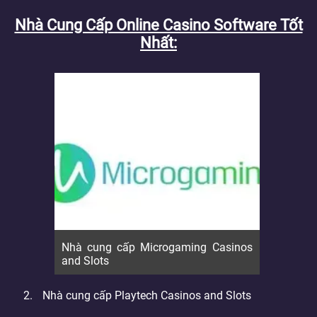
Nhà Cung Cấp Online Casino Software Tốt
Nhất
Nhà cung cấp Microgaming Casinos
and Slots
Nhà cung cấp Playtech Casinos and Slots