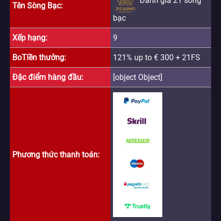
Đánh giá 21 sòng
Tên Sòng Bạc
bạc
Xếp hạng
9
BoTiền thưởng
121% up to € 300 + 21FS
Đặc điểm hàng đầu
[object Object]
Phương thức thanh toán