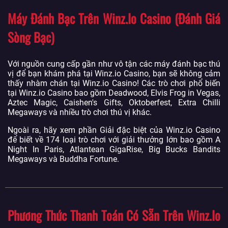
Máy Đánh Bạc Trên Winz.io Casino (Đánh Giá
Sòng Bạc)
Với nguồn cung cấp gần như vô tận các máy đánh bạc thú
vị để bạn khám phá tại Winz.io Casino, bạn sẽ không cảm
thấy nhàm chán tại Winz.io Casino! Các trò chơi phổ biến
tại Winz.io Casino bao gồm Deadwood, Elvis Frog in Vegas,
Aztec Magic, Caishen's Gifts, Oktoberfest, Extra Chilli
Megaways và nhiều trò chơi thú vị khác.
Ngoài ra, hãy xem phần Giải đặc biệt của Winz.io Casino
để biết về 174 loại trò chơi với giải thưởng lớn bao gồm A
Night In Paris, Atlantean GigaRise, Big Bucks Bandits
Megaways và Buddha Fortune.
Phương Thức Thanh Toán Có Sẵn Trên Winz.io