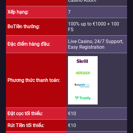
Casino Room
Xếp hạng
7
100% up to €1000 + 100
BoTiền thưởng
FS
Live Casino, 24/7 Support,
Đặc điểm hàng đầu
Easy Registration
Phương thức thanh toán
Đặt cọc tối thiểu
€10
Rút Tiền tối thiểu
€10