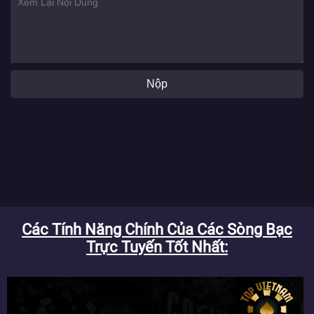
Nộp
Các Tính Năng Chính Của Các Sòng Bạc
Trực Tuyến Tốt Nhất