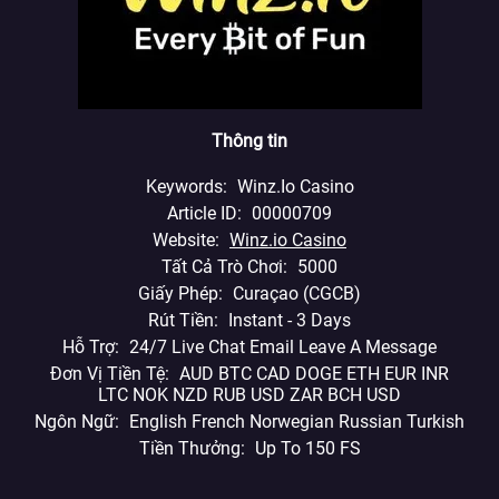
Thông tin
Keywords
Winz.io Casino
Article ID
00000709
Website
Winz.io Casino
Tất Cả Trò Chơi
5000
Giấy Phép
Curaçao (CGCB)
Rút Tiền
Instant - 3 Days
Hỗ Trợ
24/7 Live Chat Email Leave A Message
Đơn Vị Tiền Tệ
AUD BTC CAD DOGE ETH EUR INR
LTC NOK NZD RUB USD ZAR BCH USD
Ngôn Ngữ
English French Norwegian Russian Turkish
Tiền Thưởng
Up To 150 FS