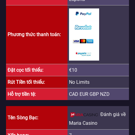
Phương thức thanh toán
Đặt cọc tối thiểu
€10
Rút Tiền tối thiểu
No Limits
Hỗ trợ tiền tệ
CAD EUR GBP NZD
Đánh giá về
Tên Sòng Bạc
Maria Casino