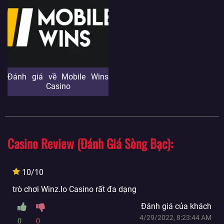
Đánh giá về Mobile Wins
Casino
Casino Review (Đánh Giá Sòng Bạc)
10/10
trò chơi Winz.Io Casino rất đa dạng
Đánh giá của khách
4/29/2022, 8:23:44 AM
0
0