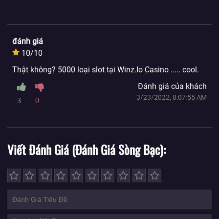
đánh giá
10/10
Thật không? 5000 loại slot tại Winz.Io Casino ..... cool.
Đánh giá của khách
3/23/2022, 8:07:55 AM
3
0
Viết Đánh Giá (Đánh Giá Sòng Bạc)