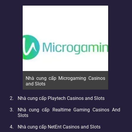
Nhà cung cấp Microgaming Casinos
and Slots
Nhà cung cấp Playtech Casinos and Slots
Nhà cung cấp Realtime Gaming Casinos And
Slots
Nhà cung cấp NetEnt Casinos and Slots