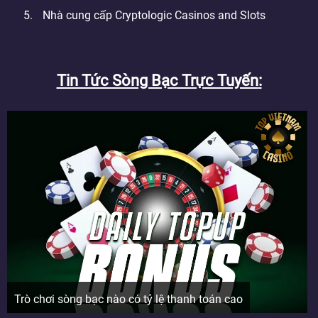
Nhà cung cấp Cryptologic Casinos and Slots
Tin Tức Sòng Bạc Trực Tuyến
Trò chơi sòng bạc nào có tỷ lệ thanh toán cao