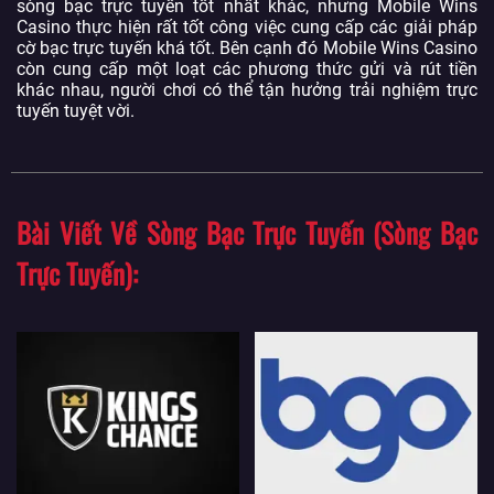
sòng bạc trực tuyến tốt nhất khác, nhưng Mobile Wins
Casino thực hiện rất tốt công việc cung cấp các giải pháp
cờ bạc trực tuyến khá tốt. Bên cạnh đó Mobile Wins Casino
còn cung cấp một loạt các phương thức gửi và rút tiền
khác nhau, người chơi có thể tận hưởng trải nghiệm trực
tuyến tuyệt vời.
Bài Viết Về Sòng Bạc Trực Tuyến (Sòng Bạc
Trực Tuyến)