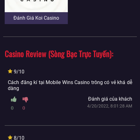
Đánh Giá Koi Casino
Casino Review (Sòng Bạc Trực Tuyến)
9/10
Cách đăng kí tại Mobile Wins Casino trông có vẻ khá dễ
dàng
Đánh giá của khách
4/20/2022, 8:01:28 AM
0
0
8/10