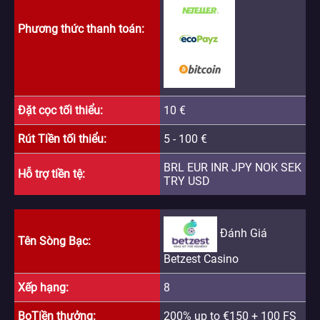
Phương thức thanh toán
Đặt cọc tối thiểu
10 €
Rút Tiền tối thiểu
5 - 100 €
BRL EUR INR JPY NOK SEK
Hỗ trợ tiền tệ
TRY USD
Đánh Giá
Tên Sòng Bạc
Betzest Casino
Xếp hạng
8
BoTiền thưởng
200% up to €150 + 100 FS