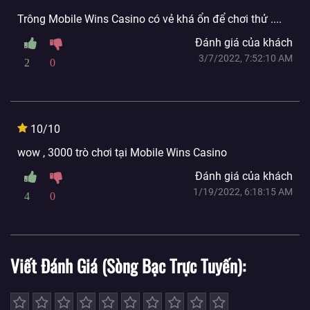
Trông Mobile Wins Casino có vẻ khá ổn để chơi thử ....
Đánh giá của khách
3/7/2022, 7:52:10 AM
2
0
10/10
wow , 3000 trò chơi tại Mobile Wins Casino
Đánh giá của khách
1/19/2022, 6:18:15 AM
4
0
Viết Đánh Giá (Sòng Bạc Trực Tuyến)