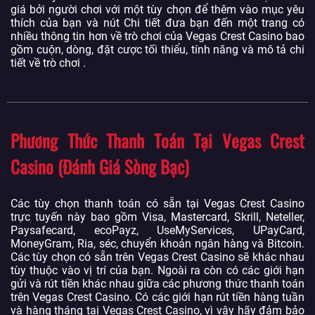
giá bởi người chơi với một tùy chọn để thêm vào mục yêu
thích của bạn và nút Chi tiết đưa bạn đến một trang có
nhiều thông tin hơn về trò chơi của Vegas Crest Casino bao
gồm cuộn, dòng, đặt cược tối thiểu, tính năng và mô tả chi
tiết về trò chơi .
Phương Thức Thanh Toán Tại Vegas Crest
Casino (Đánh Giá Sòng Bạc)
Các tùy chọn thanh toán có sẵn tại Vegas Crest Casino
trực tuyến này bao gồm Visa, Mastercard, Skrill, Neteller,
Paysafecard, ecoPayz, UseMyServices, UPayCard,
MoneyGram, Ria, séc, chuyển khoản ngân hàng và Bitcoin.
Các tùy chọn có sẵn trên Vegas Crest Casino sẽ khác nhau
tùy thuộc vào vị trí của bạn. Ngoài ra còn có các giới hạn
gửi và rút tiền khác nhau giữa các phương thức thanh toán
trên Vegas Crest Casino. Có các giới hạn rút tiền hàng tuần
và hàng tháng tại Vegas Crest Casino, vì vậy hãy đảm bảo