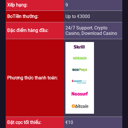
Xếp hạng
9
BoTiền thưởng
Up to €3000
24/7 Support, Crypto
Đặc điểm hàng đầu
Casino, Download Casino
Phương thức thanh toán
Đặt cọc tối thiểu
€10