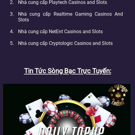
Nhà cung cấp Playtech Casinos and Slots
Nhà cung cấp Realtime Gaming Casinos And
Slots
Nhà cung cấp NetEnt Casinos and Slots
Nhà cung cấp Cryptologic Casinos and Slots
Tin Tức Sòng Bạc Trực Tuyến