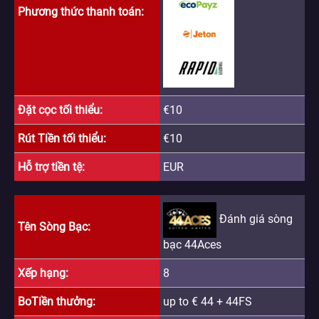
Phương thức thanh toán
Đặt cọc tối thiểu
€10
Rút Tiền tối thiểu
€10
Hỗ trợ tiền tệ
EUR
Đánh giá sòng
Tên Sòng Bạc
bạc 44Aces
Xếp hạng
8
BoTiền thưởng
up to € 44 + 44FS