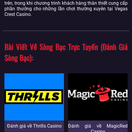
trên, trong khi chương trình khách hàng thân thiết cung cấp
phần thưởng cho những lần chơi thường xuyên tại Vegas
Crest Casino.
Bài Viết Về Sòng Bạc Trực Tuyến (Đánh Giá
Sòng Bạc)
Đánh giá về Thrills Casino
Đánh giá về MagicRed
Casino