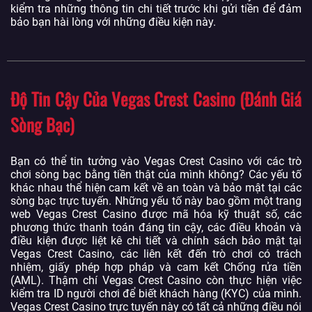
kiểm tra những thông tin chi tiết trước khi gửi tiền để đảm
bảo bạn hài lòng với những điều kiện này.
Độ Tin Cậy Của Vegas Crest Casino (Đánh Giá
Sòng Bạc)
Bạn có thể tin tưởng vào Vegas Crest Casino với các trò
chơi sòng bạc bằng tiền thật của mình không? Các yếu tố
khác nhau thể hiện cam kết về an toàn và bảo mật tại các
sòng bạc trực tuyến. Những yếu tố này bao gồm một trang
web Vegas Crest Casino được mã hóa kỹ thuật số, các
phương thức thanh toán đáng tin cậy, các điều khoản và
điều kiện được liệt kê chi tiết và chính sách bảo mật tại
Vegas Crest Casino, các liên kết đến trò chơi có trách
nhiệm, giấy phép hợp pháp và cam kết Chống rửa tiền
(AML). Thậm chí Vegas Crest Casino còn thực hiện việc
kiểm tra ID người chơi để biết khách hàng (KYC) của mình.
Vegas Crest Casino trực tuyến này có tất cả những điều nói