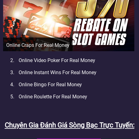
Online Craps For Real Money
Online Video Poker For Real Money
Online Instant Wins For Real Money
Online Bingo For Real Money
Online Roulette For Real Money
Chuyên Gia Đánh Giá Sòng Bạc Trực Tuyến