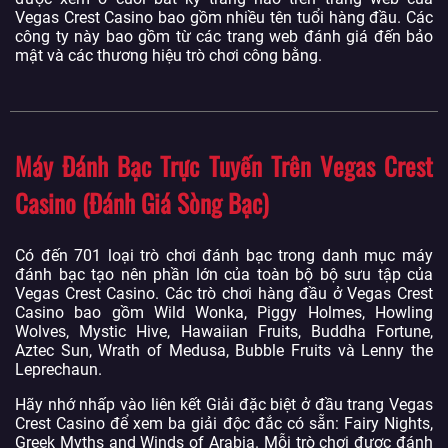
Vegas Crest Casino bao gồm nhiều tên tuổi hàng đầu. Các
công ty này bao gồm từ các trang web đánh giá đến bảo
mật và các thương hiệu trò chơi công bằng.
Máy Đánh Bạc Trực Tuyến Trên Vegas Crest
Casino (Đánh Giá Sòng Bạc)
Có đến 701 loại trò chơi đánh bạc trong danh mục máy
đánh bạc tạo nên phần lớn của toàn bộ bộ sưu tập của
Vegas Crest Casino. Các trò chơi hàng đầu ở Vegas Crest
Casino bao gồm Wild Wonka, Piggy Holmes, Howling
Wolves, Mystic Hive, Hawaiian Fruits, Buddha Fortune,
Aztec Sun, Wrath of Medusa, Bubble Fruits và Lenny the
Leprechaun.
Hãy nhớ nhấp vào liên kết Giải đặc biệt ở đầu trang Vegas
Crest Casino để xem ba giải độc đắc có sẵn: Fairy Nights,
Greek Myths and Winds of Arabia. Mỗi trò chơi được đánh