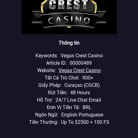
Thông tin
Keywords
Vegas Crest Casino
Article ID
00000489
Website
Vegas Crest Casino
Tất Cả Trò Chơi
900+
Giấy Phép
Curaçao (CGCB)
Rút Tiền
48 Hours
Hỗ Trợ
24/7 Live Chat Email
Đơn Vị Tiền Tệ
BRL
Ngôn Ngữ
English Portuguese
Tiền Thưởng
Up To $2500 + 100 FS