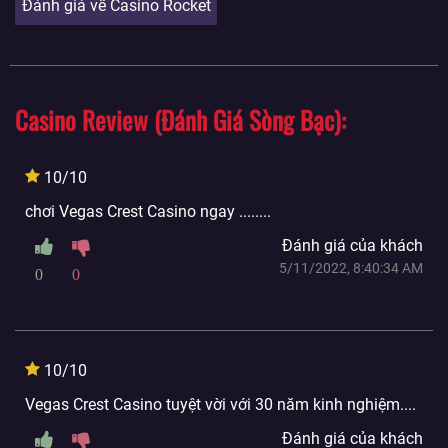
Đánh giá về Casino Rocket
Casino Review (Đánh Giá Sòng Bạc)
10/10
chơi Vegas Crest Casino ngay ........
Đánh giá của khách
5/11/2022, 8:40:34 AM
0
0
10/10
Vegas Crest Casino tuyệt vời với 30 năm kinh nghiệm....
Đánh giá của khách