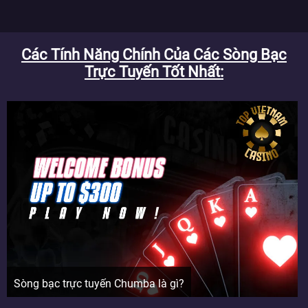
Các Tính Năng Chính Của Các Sòng Bạc
Trực Tuyến Tốt Nhất
Sòng bạc trực tuyến Chumba là gì?