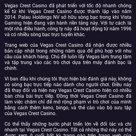
Vegas Crest Casino đã phát triển với tốc độ nhanh chóng
kể từ khi Vegas Crest Casino được thành lập vào năm
2014. Palau Holdings NV sở hữu sòng bạc trong khi Vista
Gaming hiện đang vận hành nền tảng này. Với tư cách là
một nhà điều hành, công ty này đã hoạt động từ năm 1996
và có nhiều sòng bạc trực tuyến khác.
Trang web của Vegas Crest Casino đã nhận được nhiều
bản cập nhật trong những năm qua để phù hợp với nhu
cầu của khách hàng. Chủ đề luôn lấy Vegas làm trung tâm
và tập trung vào các trò chơi dựa trên máy đánh bạc là
chính.
Vì ban đầu khi chúng tôi thực hiện bài đánh giá này, không
có sòng bạc trực tiếp nào dành cho người chơi. Điều này
đã thay đổi và hiện nay Vegas Crest Casino hiện có nhiều
bàn chia bài trực tiếp. Đồng thời Vegas Crest Casino đã
làm việc chăm chỉ để mở rộng phạm vi trò chơi của mình
bằng cách thêm keno, bingo, và thẻ cào vào bộ sưu tập
của Vegas Crest Casino.
Có thể thấy những bước phát triển lớn về đối tác và chi
nhanh tại Vegas Crest Casino. Tất cả những thứ này có thể
được xem ở cuối bất kỳ trang nào trên trang web của