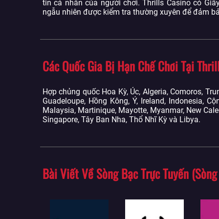
tin cá nhân của người chơi. Thrills Casino có G
ngẫu nhiên được kiểm tra thường xuyên để đảm bả
Các Quốc Gia Bị Hạn Chế Chơi Tại Thril
Hợp chủng quốc Hoa Kỳ, Úc, Algeria, Comoros, Tru
Guadeloupe, Hồng Kông, Ý, Ireland, Indonesia, C
Malaysia, Martinique, Mayotte, Myanmar, New Caled
Singapore, Tây Ban Nha, Thổ Nhĩ Kỳ và Libya.
Bài Viết Về Sòng Bạc Trực Tuyến (Sòng