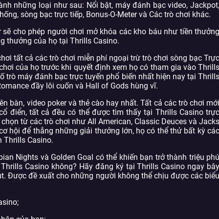
hành những loại như sau: Nổi bật, máy đánh bạc video, Jackpot
hống, sòng bạc trực tiếp, Bonus-O-Meter và Các trò chơi khác.
r sẽ cho phép người chơi mở khóa các kho báu như tiền thưởn
 thưởng của họ tại Thrills Casino.
hơi tất cả các trò chơi miễn phí ngoại trừ trò chơi sòng bạc Trự
 chơi của họ trước khi quyết định xem họ có tham gia vào Thrill
 trò máy đánh bạc trực tuyến phổ biến nhất hiện nay tại Thrill
omance đầy lôi cuốn và Hall of Gods hùng vĩ.
rên bàn, video poker và thẻ cào hay nhất. Tất cả các trò chơi mớ
ổ điển, tất cả đều có thể được tìm thấy tại Thrills Casino trự
 chọn từ các trò chơi như All American, Classic Deuces và Jack
ơ hội để thắng những giải thưởng lớn, họ có thể thử bất kỳ cá
n Thrills Casino.
an Nights và Golden Goal có thể khiến bạn trở thành triệu ph
Thrills Casino không? Hãy đăng ký tại Thrills Casino ngay bâ
phút. Được đề xuất cho những người không thể chịu được các biể
asino;