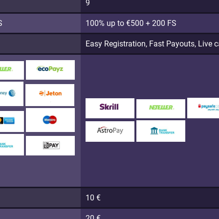
9
S
100% up to €500 + 200 FS
Easy Registration, Fast Payouts, Live 
10 €
20 €