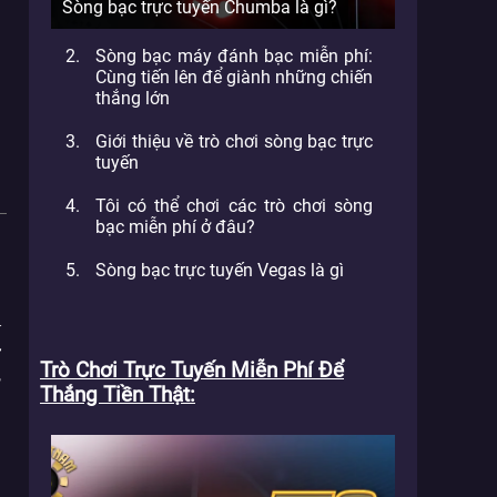
Sòng bạc trực tuyến Chumba là gì?
Sòng bạc máy đánh bạc miễn phí:
Cùng tiến lên để giành những chiến
thắng lớn
Giới thiệu về trò chơi sòng bạc trực
tuyến
Tôi có thể chơi các trò chơi sòng
bạc miễn phí ở đâu?
Sòng bạc trực tuyến Vegas là gì
í
ư
Trò Chơi Trực Tuyến Miễn Phí Để
,
Thắng Tiền Thật
u
h
i