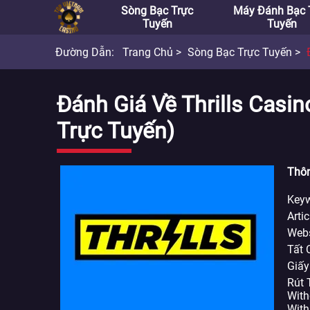
Sòng Bạc Trực
Máy Đánh Bạc 
Tuyến
Tuyến
Đường Dẫn:
Trang Chủ
Sòng Bạc Trực Tuyến
Đánh Giá Về Thrills Casi
Trực Tuyến)
Thôn
Key
Artic
Webs
Tất 
Giấy
Rút 
With
With