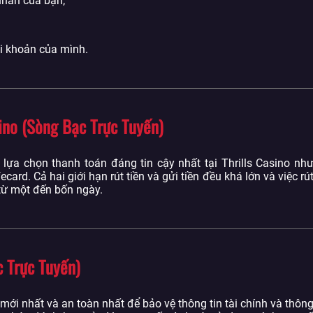
nhân của bạn;
ài khoản của mình.
ino (Sòng Bạc Trực Tuyến)
 lựa chọn thanh toán đáng tin cậy nhất tại Thrills Casino nh
ecard. Cả hai giới hạn rút tiền và gửi tiền đều khá lớn và việc rú
 từ một đến bốn ngày.
c Trực Tuyến)
ới nhất và an toàn nhất để bảo vệ thông tin tài chính và thôn