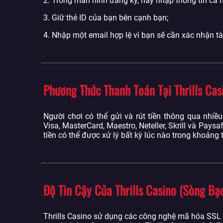
2. Trong màn hình đăng ký, hãy nhập thông tin cá 
3. Giữ thẻ ID của bạn bên cạnh bạn;
4. Nhập một email hợp lệ vì bạn sẽ cần xác nhận t
Phương Thức Thanh Toán Tại Thrills Cas
Người chơi có thể gửi và rút tiền thông qua nhiều
Visa, MasterCard, Maestro, Neteller, Skrill và Paysaf
tiền có thể được xử lý bất kỳ lúc nào trong khoảng
Độ Tin Cậy Của Thrills Casino (Sòng Bạ
Thrills Casino sử dụng các công nghệ mã hóa SSL m