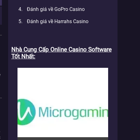
Đánh giá về GoPro Casino
BTC EUR GBP USD ZAR
Đánh giá về Harrahs Casino
Nhà Cung Cấp Online Casino Software
Tốt Nhất
g
ẽ
p
c