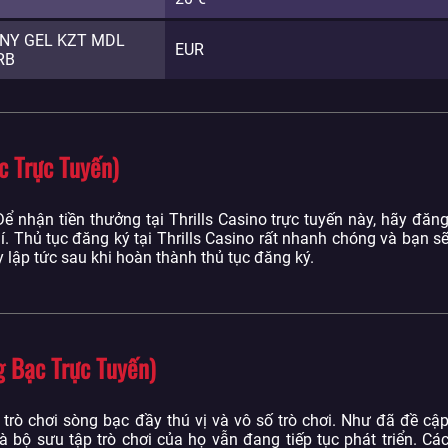
NY GEL KZT MDL
EUR
RB
c Trực Tuyến)
Để nhận tiền thưởng tại Thrills Casino trực tuyến này, hãy đăn
í. Thủ tục đăng ký tại Thrills Casino rất nhanh chóng và bạn s
y lập tức sau khi hoàn thành thủ tục đăng ký.
g Bạc Trực Tuyến)
 trò chơi sòng bạc đầy thú vị và vô số trò chơi. Như đã đề cậ
và bộ sưu tập trò chơi của họ vẫn đang tiếp tục phát triển. Cá