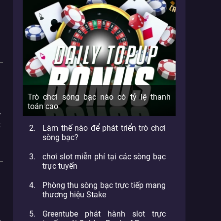
Trò chơi sòng bạc nào có tỷ lệ thanh
toán cao
ư
t
Làm thế nào để phát triển trò chơi
sòng bạc?
chơi slot miễn phí tại các sòng bạc
trực tuyến
Phòng thu sòng bạc trực tiếp mang
thương hiệu Stake
Greentube phát hành slot trực
g