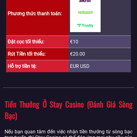
Phương thức thanh toán
Đặt cọc tối thiểu
€10
Rút Tiền tối thiểu
€20.00
Hỗ trợ tiền tệ
EUR USD
Tiền Thưởng Ở Stay Casino (Đánh Giá Sòng
Bạc)
Nếu bạn quan tâm đến việc nhận tiền thưởng từ sòng bạc