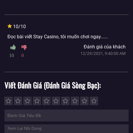
10/10
Đọc bài viết Stay Casino, tôi muốn chơi ngay......
Đánh giá của khách
12/29/2021, 9:40:00 AM
10
0
Viết Đánh Giá (Đánh Giá Sòng Bạc)