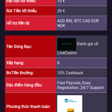
Đặt cọc tối thiểu
10 €
Rút Tiền tối thiểu
20 €
AUD BRL BTC CAD EUR
Hỗ trợ tiền tệ
NOK
Đánh giá về
Tên Sòng Bạc
LiveCasino
Xếp hạng
8
BoTiền thưởng
10% Cashback
Fast Payouts, Easy
Đặc điểm hàng đầu
Registration, 24/7 Support
Phương thức thanh toán