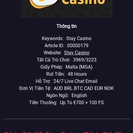
Thông tin
Keywords
Stay Casino
Article ID
00000179
Website
Stay Casino
Tất Cả Trò Chơi
3969/3223
Giấy Phép
Malta (MGA)
Rút Tiền
48 Hours
Hỗ Trợ
24/7 Live Chat Email
Đơn Vị Tiền Tệ
AUD BRL BTC CAD EUR NOK
Ngôn Ngữ
English
Tiền Thưởng
Up To €700 + 100 FS