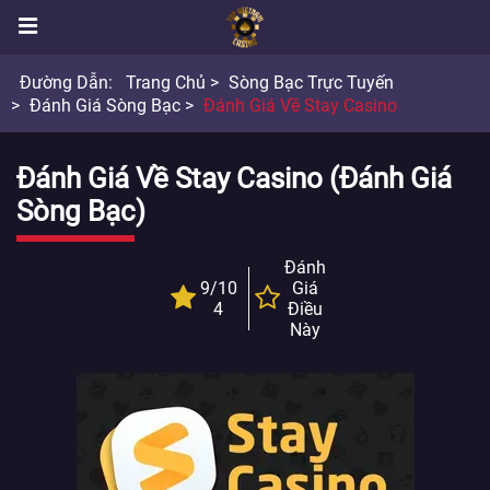
Đường Dẫn:
Trang Chủ
Sòng Bạc Trực Tuyến
Đánh Giá Sòng Bạc
Đánh Giá Về Stay Casino
Đánh Giá Về Stay Casino (Đánh Giá
Sòng Bạc)
Đánh
9/10
Giá
4
Điều
Này