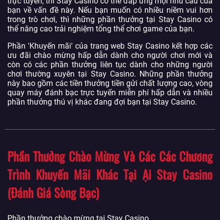
trực tuyến, thì Stay Casino có thể đáp ứng mọi nhu cầu của
bạn về vấn đề này. Nếu bạn muốn có nhiều niềm vui hơn
trong trò chơi, thì những phần thưởng tại Stay Casino có
thể nâng cao trải nghiệm tổng thể chơi game của bạn.
Phần 'Khuyến mãi' của trang web Stay Casino kết hợp các
ưu đãi chào mừng hấp dẫn dành cho người chơi mới và
còn có các phần thưởng liên tục dành cho những người
chơi thường xuyên tại Stay Casino. Những phần thưởng
này bao gồm các tiền thưởng tiền gửi chất lượng cao, vòng
quay máy đánh bạc trực tuyến miễn phí hấp dẫn và nhiều
phần thưởng thú vị khác đang đợi bạn tại Stay Casino.
Phần Thưởng Chào Mừng Và Các Các Chương
Trình Khuyến Mãi Khác Tại Ại Stay Casino
(Đánh Giá Sòng Bạc)
Phần thưởng chào mừng tại Stay Casino