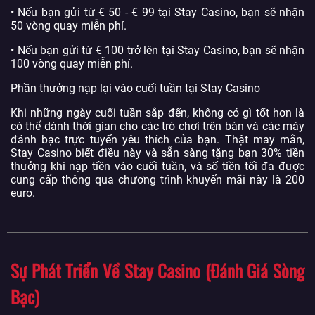
• Nếu bạn gửi từ € 50 - € 99 tại Stay Casino, bạn sẽ nhận
50 vòng quay miễn phí.
• Nếu bạn gửi từ € 100 trở lên tại Stay Casino, bạn sẽ nhận
100 vòng quay miễn phí.
Phần thưởng nạp lại vào cuối tuần tại Stay Casino
Khi những ngày cuối tuần sắp đến, không có gì tốt hơn là
có thể dành thời gian cho các trò chơi trên bàn và các máy
đánh bạc trực tuyến yêu thích của bạn. Thật may mắn,
Stay Casino biết điều này và sẵn sàng tặng bạn 30% tiền
thưởng khi nạp tiền vào cuối tuần, và số tiền tối đa được
cung cấp thông qua chương trình khuyến mãi này là 200
euro.
Sự Phát Triển Về Stay Casino (Đánh Giá Sòng
Bạc)