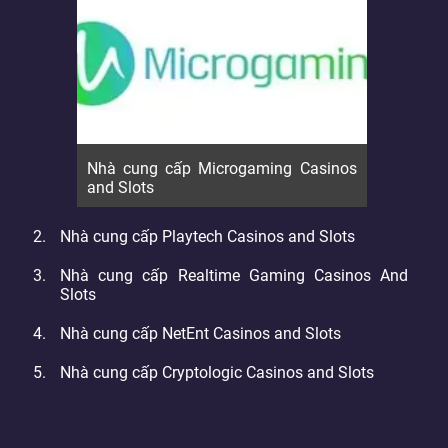
Nhà cung cấp Microgaming Casinos
and Slots
Nhà cung cấp Playtech Casinos and Slots
Nhà cung cấp Realtime Gaming Casinos And
Slots
Nhà cung cấp NetEnt Casinos and Slots
Nhà cung cấp Cryptologic Casinos and Slots