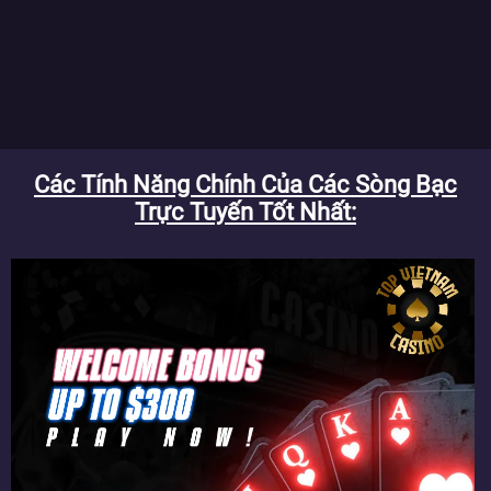
Các Tính Năng Chính Của Các Sòng Bạc
Trực Tuyến Tốt Nhất