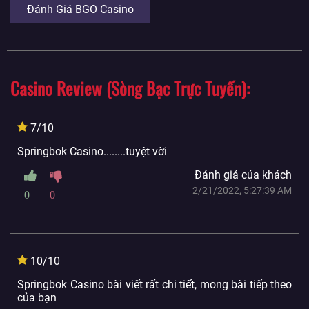
Đánh Giá BGO Casino
Casino Review (Sòng Bạc Trực Tuyến)
7/10
Springbok Casino........tuyệt vời
Đánh giá của khách
2/21/2022, 5:27:39 AM
0
0
10/10
Springbok Casino bài viết rất chi tiết, mong bài tiếp theo
của bạn