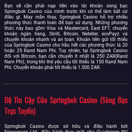
Bạn sẽ cần phải nạp tiền vào tài khoản sòng bạc
Springbok Casino của mình trước khi có thể làm bất cứ
điều gì. May mắn thay, Springbok Casino hỗ trợ nhiều
phương thức thanh toán để bạn sử dụng. Những phương
thức này bao gồm Visa và Mastercard, East EFT, chuyển
khoản ngân hàng, Skrill, Bitcoin, Neteller, ecoPayz và
chuyển khoản nhanh và an toàn. Khoản tiền gửi tối thiểu
của Springbok Casino cho hầu hết các phương thức là 20
hoặc 25 Rand Nam Phi. Tuy nhiên, tại Springbok Casino
đối với Bitcoin, bạn cần chuyển ít nhất là 250 ZAR(Rand
Nam Phi), trong khi thẻ yêu cầu tối thiểu là 150 Rand Nam
Phi. Chuyển khoản phải tối thiểu là 1.500 ZAR.
Độ Tin Cậy Của Springbok Casino (Sòng Bạc
Trực Tuyến)
Springbok Casino được sở hữu và điều hành bởi
Enneagaon Ltd., điều hành thay mặt cho Quadgreen NV