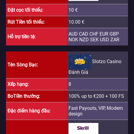
Đặt cọc tối thiểu
10 €
Rút Tiền tối thiểu
10.00 €
AUD CAD CHF EUR GBP
Hỗ trợ tiền tệ
NOK NZD SEK USD ZAR
Slotzo Casino
Tên Sòng Bạc
Đánh Giá
Xếp hạng
8
BoTiền thưởng
100% up to €200 + 100 FS
Fast Payouts, VIP, Modern
Đặc điểm hàng đầu
design