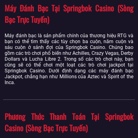
Máy Đánh Bạc Tại Springbok Casino (Sòng
Bạc Trực Tuyến)
Máy đánh bạc là sản phẩm chính của thương hiệu RTG và
bạn có thể tìm thấy các tùy chọn ba cuộn, năm cuộn và
sáu cuộn ở sảnh đợi của Springbok Casino. Chúng bao
gồm các trò chơi phổ biến như Achilles, Crazy Vegas, Derby
Dollars và Lucha Libre 2. Trong số các trò chơi này, bạn
cũng sẽ có thể chơi một loạt các trò chơi jackpot tại
Springbok Casino. Dưới định dạng các máy đánh bạc
Jackpot, chẳng hạn như Millions của Aztec và Spirit of the
Inca.
Phương Thức Thanh Toán Tại Springbok
Casino (Sòng Bạc Trực Tuyến)