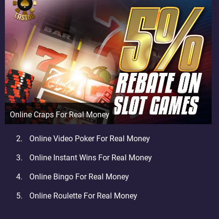
Online Craps For Real Money
Online Video Poker For Real Money
Online Instant Wins For Real Money
Online Bingo For Real Money
Online Roulette For Real Money