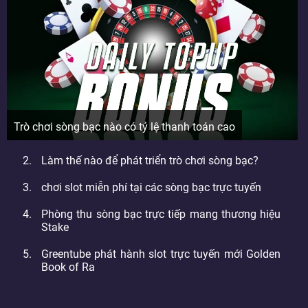
Trò chơi sòng bạc nào có tỷ lệ thanh toán cao
Làm thế nào để phát triển trò chơi sòng bạc?
chơi slot miễn phí tại các sòng bạc trực tuyến
Phòng thu sòng bạc trực tiếp mang thương hiệu
Stake
Greentube phát hành slot trực tuyến mới Golden
Book of Ra