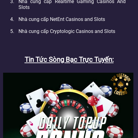
Nhà cung cấp Realtime Gaming Casinos And
Slots
Nhà cung cấp NetEnt Casinos and Slots
Nhà cung cấp Cryptologic Casinos and Slots
Tin Tức Sòng Bạc Trực Tuyến