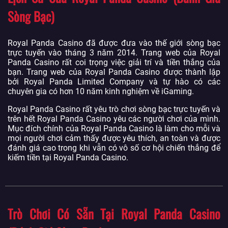
Sòng Bạc)
Royal Panda Casino đã được đưa vào thế giới sòng bạc
trực tuyến vào tháng 3 năm 2014. Trang web của Royal
Panda Casino rất coi trọng việc giải trí và tiền thắng của
bạn. Trang web của Royal Panda Casino được thành lập
bởi Royal Panda Limited Company và tự hào có các
chuyên gia có hơn 10 năm kinh nghiệm về iGaming.
Royal Panda Casino rất yêu trò chơi sòng bạc trực tuyến và
trên hết Royal Panda Casino yêu các người chơi của mình.
Mục đích chính của Royal Panda Casino là làm cho mỗi và
mọi người chơi cảm thấy được yêu thích, an toàn và được
đánh giá cao trong khi vẫn có vô số cơ hội chiến thắng để
kiếm tiền tại Royal Panda Casino.
Trò Chơi Có Sẵn Tại Royal Panda Casino