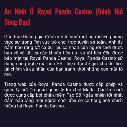
An Ninh Ở Royal Panda Casino (Đánh Giá
Sòng Bạc)
Gấu trúc Hoàng gia được mô tả như một người tiên phong
thực sự trong lĩnh vực trò chơi trực tuyến an toàn. Anh ấy
đảm bảo rằng tất cả dữ liệu cá nhân của người chơi được
bảo vệ và tất cả các khoản tiền gửi và rút tiền đều được
bảo mật tại Royal Panda Casino. Royal Panda Casino sử
dụng công nghệ mã hóa SSL hiện đại để giữ cho dữ liệu
tài chính và cá nhân của bạn tránh khỏi những con mắt tò
mò.
Trang web của Royal Panda Casino được cấp phép và
quản lý bởi Cơ quan quản lý trò chơi Malta. Các trò chơi
được cung cấp bởi phần mềm Tạo Số Ngẫu nhiên tốt nhất
đảm bảo rằng mỗi người chơi đều có cơ hội giành chiến
thắng tại Royal Panda Casino.