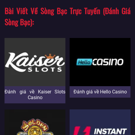
Bài Viết Về Sòng Bạc Trực Tuyến (Đánh Giá
Sòng Bạc)
Đánh giá về Kaiser Slots
Đánh giá về Hello Casino
Casino