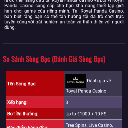
là ưu tiên hàng đầu tại Royal Panda Casino và bởi vì Royal
Panda Casino cung cấp cho bạn khả năng thiết lập giới
hạn chơi game của riêng mình. Tại Royal Panda Casino,
bạn biết rằng bạn có thể tận hưởng tối đa trò chơi trực
tuyến cùng với trải nghiệm an toàn và thân thiện với người
dùng.
So Sánh Sòng Bạc (Đánh Giá Sòng Bạc)
Đánh giá về
Tên Sòng Bạc
Royal Panda Casino
Xếp hạng
8
BoTiền thưởng
Up to €1000 + 10 FS
Free Spins, Live Casino,
Đặc điểm hàng đầu