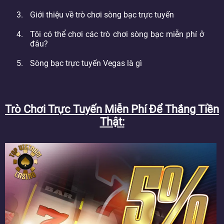
Giới thiệu về trò chơi sòng bạc trực tuyến
Tôi có thể chơi các trò chơi sòng bạc miễn phí ở
đâu?
Sòng bạc trực tuyến Vegas là gì
Trò Chơi Trực Tuyến Miễn Phí Để Thắng Tiền
Thật