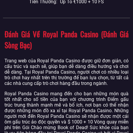
Tiền Thưởng
Up To €1000 + 10 FS
Đánh Giá Về Royal Panda Casino (Đánh Giá
Sòng Bạc)
Trang web của Royal Panda Casino được giữ đơn giản, có
cấu trúc và sạch sẽ, giúp bạn dễ dàng điều hướng và chơi
dễ dàng. Tại Royal Panda Casino, người chơi có nhiều loại
trò chơi hay nhất trên thị trường để bạn lựa chọn, từ tất cả
các nhà cung cấp trò chơi hàng đầu trong ngành.
Royal Panda Casino mang đến cho bạn những món quà
tốt nhất cho số tiền của bạn với chương trình Điểm gấu
trúc trung thành mạnh mẽ và bổ ích, nơi bạn có thể nhận
được những món đồ xa xỉ tại Royal Panda Casino. Những
người mới đến Royal Panda Casino sẽ nhận được một cái
ôm gấu trúc ảo độc quyền và $ 1000 + 10 Vòng quay miễn
phí trên Gói Chào mừng Book of Dead! Sức khỏe của bạn