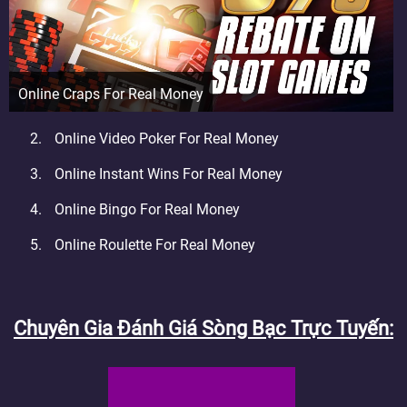
Online Craps For Real Money
Online Video Poker For Real Money
Online Instant Wins For Real Money
Online Bingo For Real Money
Online Roulette For Real Money
Chuyên Gia Đánh Giá Sòng Bạc Trực Tuyến