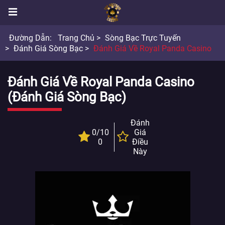
Đường Dẫn:
Trang Chủ
Sòng Bạc Trực Tuyến
Đánh Giá Sòng Bạc
Đánh Giá Về Royal Panda Casino
Đánh Giá Về Royal Panda Casino
(Đánh Giá Sòng Bạc)
Đánh
0/10
Giá
0
Điều
Này