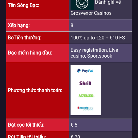
Đánh giá về
Tên Sòng Bạc
Grosvenor Casinos
Xếp hạng
8
BoTiền thưởng
100% up to €20 + €10 FS
Easy registration, Live
Đặc điểm hàng đầu
casino, Sportsbook
Phương thức thanh toán
Đặt cọc tối thiểu
€ 5
Rút Tiền tối thiểu
€ 20