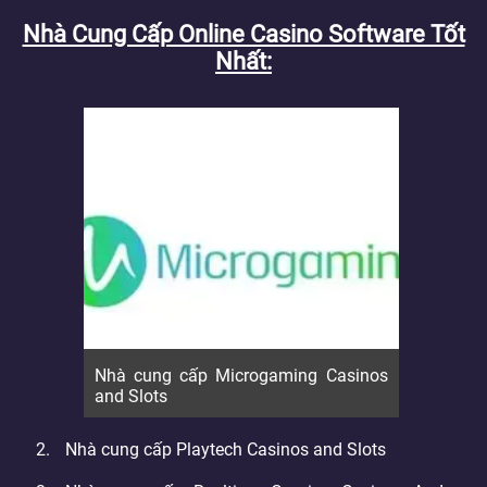
Nhà Cung Cấp Online Casino Software Tốt
Nhất
Nhà cung cấp Microgaming Casinos
and Slots
Nhà cung cấp Playtech Casinos and Slots