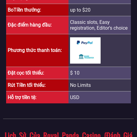
BoTiền thưởng
up to $20
Classic slots, Easy
Đặc điểm hàng đầu
registration, Editor's choice
Phương thức thanh toán
Đặt cọc tối thiểu
$ 10
Rút Tiền tối thiểu
No Limits
Hỗ trợ tiền tệ
USD
Lịch Sử Của Royal Panda Casino (Đánh Giá