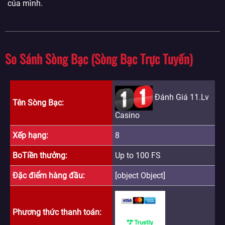
của mình.
So Sánh Sòng Bạc (Sòng Bạc Trực Tuyến)
Đánh Giá 11.Lv
Tên Sòng Bạc
Casino
Xếp hạng
8
BoTiền thưởng
Up to 100 FS
Đặc điểm hàng đầu
[object Object]
Phương thức thanh toán