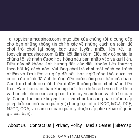
Tại topvietnamcasinos.com, mục tiêu của chúng tôi là cung cấp
cho bạn những thông tin chính xác về những cách an toàn để
chơi trò chơi tại sòng bạc trực tuyến. nhiều liên kết tại
topvietnamcasinos.com là liên kết đính kèm. Điều này có nghĩa là
chúng tôi sẽ nhận được hoa hồng nếu bạn nhấp vào và gửi tiền.
Điều này sẽ không ảnh hưởng đến các điều khoản tiền thưởng
theo bất kỳ cách nào. Vui lòng chơi trò chơi một cách có trách
nhiệm và tìm kiếm sự giúp đỡ nếu bạn nghĩ rằng thói quen cá
cược của mình đã ảnh hưởng đến cuộc sống cá nhân của bạn.
Các trò chơi được giới thiệu ở đây thường được chơi bằng tiền
thật. Đảm bảo rằng bạn không chơi nhiều hơn số tiền có thể thua
và bạn chỉ chọn các sòng bạc trực tuyến an toàn và được quản
lý. Chúng tôi luôn khuyên bạn nên chơi tại sòng bạc được cấp
phép bởi các cơ quan quản lý ( chẳng hạn như UKGC, MGA, DGE,
NZGC, CGA, và các cơ quan quản lý được cấp phép khác ở quốc
gia của bạn).
About Us
Contact Us
Privacy Policy
Media Center
Sitemap
© 2026 TOP VIETNAM CASINOS