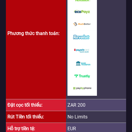
Phương thức thanh toán
Đặt cọc tối thiểu
ZAR 200
Rút Tiền tối thiểu
No Limits
Hỗ trợ tiền tệ
EUR