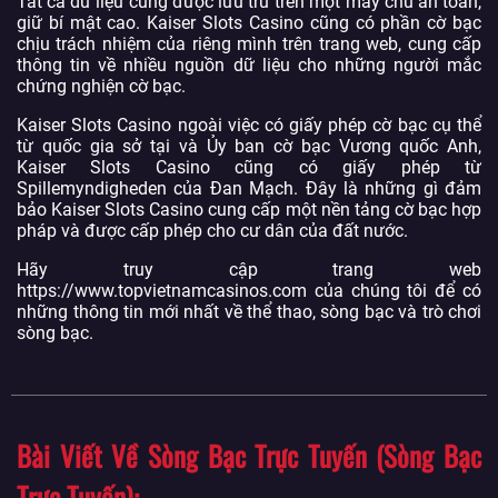
Tất cả dữ liệu cũng được lưu trữ trên một máy chủ an toàn,
giữ bí mật cao. Kaiser Slots Casino cũng có phần cờ bạc
chịu trách nhiệm của riêng mình trên trang web, cung cấp
thông tin về nhiều nguồn dữ liệu cho những người mắc
chứng nghiện cờ bạc.
Kaiser Slots Casino ngoài việc có giấy phép cờ bạc cụ thể
từ quốc gia sở tại và Ủy ban cờ bạc Vương quốc Anh,
Kaiser Slots Casino cũng có giấy phép từ
Spillemyndigheden của Đan Mạch. Đây là những gì đảm
bảo Kaiser Slots Casino cung cấp một nền tảng cờ bạc hợp
pháp và được cấp phép cho cư dân của đất nước.
Hãy truy cập trang web
https://www.topvietnamcasinos.com của chúng tôi để có
những thông tin mới nhất về thể thao, sòng bạc và trò chơi
sòng bạc.
Bài Viết Về Sòng Bạc Trực Tuyến (Sòng Bạc
Trực Tuyến)