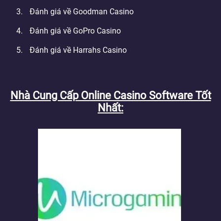
Đánh giá về Goodman Casino
Đánh giá về GoPro Casino
Đánh giá về Harrahs Casino
Nhà Cung Cấp Online Casino Software Tốt
Nhất