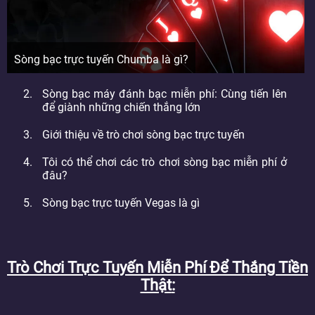
Sòng bạc trực tuyến Chumba là gì?
Sòng bạc máy đánh bạc miễn phí: Cùng tiến lên
để giành những chiến thắng lớn
Giới thiệu về trò chơi sòng bạc trực tuyến
Tôi có thể chơi các trò chơi sòng bạc miễn phí ở
đâu?
Sòng bạc trực tuyến Vegas là gì
Trò Chơi Trực Tuyến Miễn Phí Để Thắng Tiền
Thật