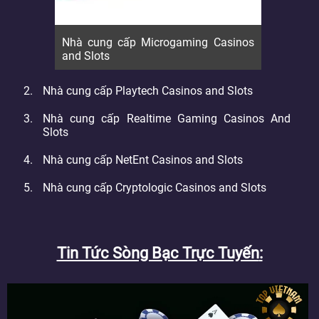
Nhà cung cấp Microgaming Casinos
and Slots
Nhà cung cấp Playtech Casinos and Slots
Nhà cung cấp Realtime Gaming Casinos And
Slots
Nhà cung cấp NetEnt Casinos and Slots
Nhà cung cấp Cryptologic Casinos and Slots
Tin Tức Sòng Bạc Trực Tuyến