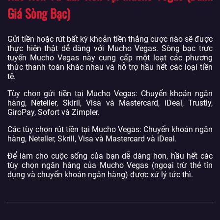
Giá Sòng Bạc)
Gửi tiền hoặc rút bất kỳ khoản tiền thắng cược nào sẽ được
thực hiện thật dễ dàng với Mucho Vegas. Sòng bạc trực
tuyến Mucho Vegas này cung cấp một loạt các phương
thức thanh toán khác nhau và hỗ trợ hầu hết các loại tiền
tệ.
Tùy chọn gửi tiền tại Mucho Vegas: Chuyển khoản ngân
hàng, Neteller, Skirll, Visa và Mastercard, iDeal, Trustly,
GiroPay, Sofort và Zimpler.
Các tùy chọn rút tiền tại Mucho Vegas: Chuyển khoản ngân
hàng, Neteller, Skrill, Visa và Mastercard và iDeal.
Để làm cho cuộc sống của bạn dễ dàng hơn, hầu hết các
tùy chọn ngân hàng của Mucho Vegas (ngoại trừ thẻ tín
dụng và chuyển khoản ngân hàng) được xử lý tức thì.