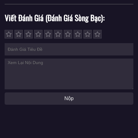
Viết Đánh Giá (Đánh Giá Sòng Bạc)
Nộp