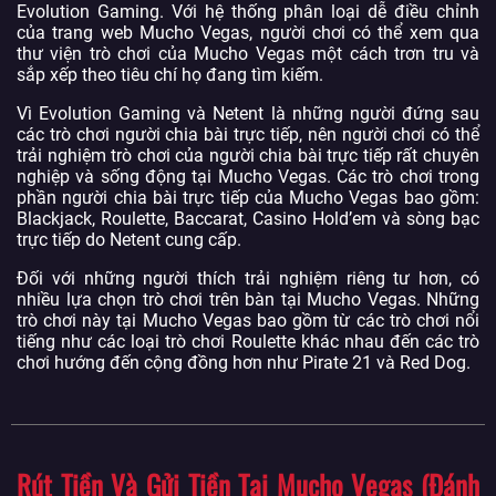
Evolution Gaming. Với hệ thống phân loại dễ điều chỉnh
của trang web Mucho Vegas, người chơi có thể xem qua
thư viện trò chơi của Mucho Vegas một cách trơn tru và
sắp xếp theo tiêu chí họ đang tìm kiếm.
Vì Evolution Gaming và Netent là những người đứng sau
các trò chơi người chia bài trực tiếp, nên người chơi có thể
trải nghiệm trò chơi của người chia bài trực tiếp rất chuyên
nghiệp và sống động tại Mucho Vegas. Các trò chơi trong
phần người chia bài trực tiếp của Mucho Vegas bao gồm:
Blackjack, Roulette, Baccarat, Casino Hold’em và sòng bạc
trực tiếp do Netent cung cấp.
Đối với những người thích trải nghiệm riêng tư hơn, có
nhiều lựa chọn trò chơi trên bàn tại Mucho Vegas. Những
trò chơi này tại Mucho Vegas bao gồm từ các trò chơi nổi
tiếng như các loại trò chơi Roulette khác nhau đến các trò
chơi hướng đến cộng đồng hơn như Pirate 21 và Red Dog.
Rút Tiền Và Gửi Tiền Tại Mucho Vegas (Đánh