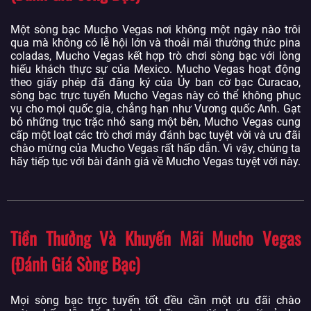
Một sòng bạc Mucho Vegas nơi không một ngày nào trôi
qua mà không có lễ hội lớn và thoải mái thưởng thức pina
coladas, Mucho Vegas kết hợp trò chơi sòng bạc với lòng
hiếu khách thực sự của Mexico. Mucho Vegas hoạt động
theo giấy phép đã đăng ký của Ủy ban cờ bạc Curacao,
sòng bạc trực tuyến Mucho Vegas này có thể không phục
vụ cho mọi quốc gia, chẳng hạn như Vương quốc Anh. Gạt
bỏ những trục trặc nhỏ sang một bên, Mucho Vegas cung
cấp một loạt các trò chơi máy đánh bạc tuyệt vời và ưu đãi
chào mừng của Mucho Vegas rất hấp dẫn. Vì vậy, chúng ta
hãy tiếp tục với bài đánh giá về Mucho Vegas tuyệt vời này.
Tiền Thưởng Và Khuyến Mãi Mucho Vegas
(Đánh Giá Sòng Bạc)
Mọi sòng bạc trực tuyến tốt đều cần một ưu đãi chào