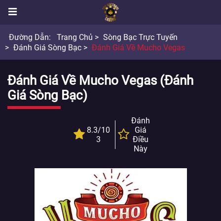
Đường Dẫn:
Trang Chủ
Sòng Bạc Trực Tuyến
Đánh Giá Sòng Bạc
Đánh Giá Về Mucho Vegas
Đánh Giá Về Mucho Vegas (Đánh
Giá Sòng Bạc)
Đánh
8.3/10
Giá
3
Điều
Này