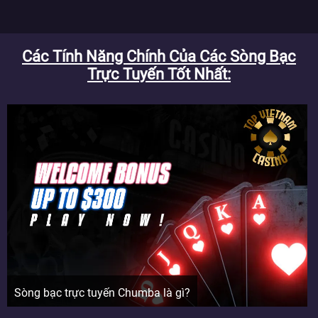
Các Tính Năng Chính Của Các Sòng Bạc
Trực Tuyến Tốt Nhất
Sòng bạc trực tuyến Chumba là gì?