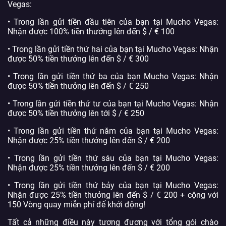
Vegas:
• Trong lần gửi tiền đầu tiên của bạn tại Mucho Vegas:
Nhận được 100% tiền thưởng lên đến $ / € 100
• Trong lần gửi tiền thứ hai của bạn tại Mucho Vegas: Nhận
được 50% tiền thưởng lên đến $ / € 300
• Trong lần gửi tiền thứ ba của bạn Mucho Vegas: Nhận
được 50% tiền thưởng lên đến $ / € 250
• Trong lần gửi tiền thứ tư của bạn tại Mucho Vegas: Nhận
được 50% tiền thưởng lên tới $ / € 250
• Trong lần gửi tiền thứ năm của bạn tại Mucho Vegas:
Nhận được 25% tiền thưởng lên đến $ / € 200
• Trong lần gửi tiền thứ sáu của bạn tại Mucho Vegas:
Nhận được 25% tiền thưởng lên đến $ / € 200
• Trong lần gửi tiền thứ bảy của bạn tại Mucho Vegas:
Nhận được 25% tiền thưởng lên đến $ / € 200 + cộng với
150 Vòng quay miễn phí để khởi động!
Tất cả những điều này tương đương với tổng gói chào