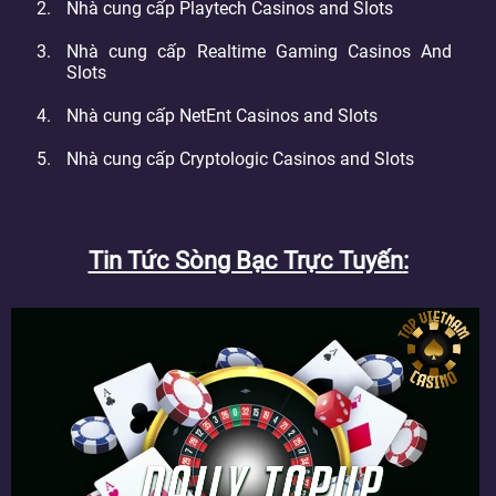
Nhà cung cấp Playtech Casinos and Slots
Nhà cung cấp Realtime Gaming Casinos And
Slots
Nhà cung cấp NetEnt Casinos and Slots
Nhà cung cấp Cryptologic Casinos and Slots
Tin Tức Sòng Bạc Trực Tuyến