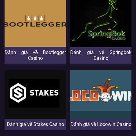
Đánh giá về Bootlegger
Đánh giá về Springbok
Casino
Casino
Đánh giá về Stakes Casino
Đánh giá về Locowin Casino