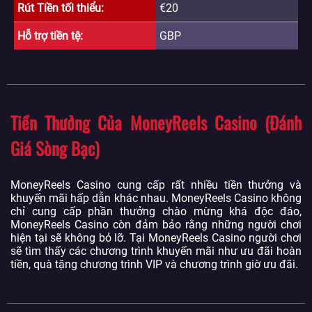
Rút Tiền tối thiểu
€20
Hỗ trợ tiền tệ
GBP
Tiền Thưởng Của MoneyReels Casino (Đánh
Giá Sòng Bạc)
MoneyReels Casino cung cấp rất nhiều tiền thưởng và
khuyến mãi hấp dẫn khác nhau. MoneyReels Casino không
chỉ cung cấp phần thưởng chào mừng khá độc đáo,
MoneyReels Casino còn đảm bảo rằng những người chơi
hiện tại sẽ không bỏ lỡ. Tại MoneyReels Casino người chơi
sẽ tìm thấy các chương trình khuyến mãi như ưu đãi hoàn
tiền, quà tặng chương trình VIP và chương trình giờ ưu đãi.