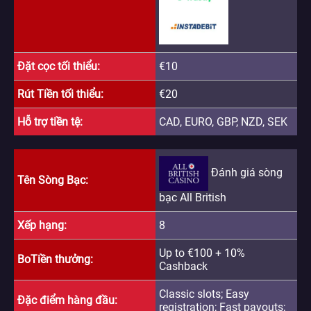
Đặt cọc tối thiểu
€10
Rút Tiền tối thiểu
€20
Hỗ trợ tiền tệ
CAD, EURO, GBP, NZD, SEK
Đánh giá sòng
Tên Sòng Bạc
bạc All British
Xếp hạng
8
Up to €100 + 10%
BoTiền thưởng
Cashback
Classic slots; Easy
Đặc điểm hàng đầu
registration; Fast payouts;