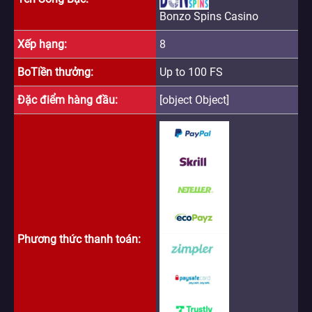
Bonzo Spins Casino
Xếp hạng
8
BoTiền thưởng
Up to 100 FS
Đặc điểm hàng đầu
[object Object]
Phương thức thanh toán