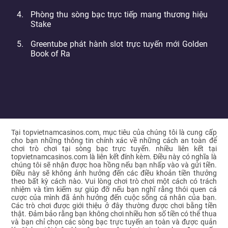
Phòng thu sòng bạc trực tiếp mang thương hiệu
Stake
Greentube phát hành slot trực tuyến mới Golden
Book of Ra
Tại topvietnamcasinos.com, mục tiêu của chúng tôi là cung cấp
cho bạn những thông tin chính xác về những cách an toàn để
chơi trò chơi tại sòng bạc trực tuyến. nhiều liên kết tại
topvietnamcasinos.com là liên kết đính kèm. Điều này có nghĩa là
chúng tôi sẽ nhận được hoa hồng nếu bạn nhấp vào và gửi tiền.
Điều này sẽ không ảnh hưởng đến các điều khoản tiền thưởng
theo bất kỳ cách nào. Vui lòng chơi trò chơi một cách có trách
nhiệm và tìm kiếm sự giúp đỡ nếu bạn nghĩ rằng thói quen cá
cược của mình đã ảnh hưởng đến cuộc sống cá nhân của bạn.
Các trò chơi được giới thiệu ở đây thường được chơi bằng tiền
thật. Đảm bảo rằng bạn không chơi nhiều hơn số tiền có thể thua
và bạn chỉ chọn các sòng bạc trực tuyến an toàn và được quản