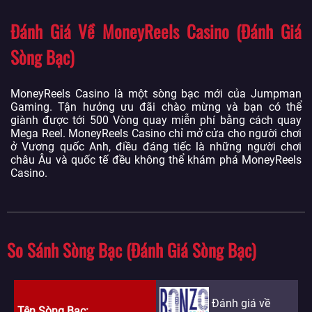
Đánh Giá Về MoneyReels Casino (Đánh Giá
Sòng Bạc)
MoneyReels Casino là một sòng bạc mới của Jumpman
Gaming. Tận hưởng ưu đãi chào mừng và bạn có thể
giành được tới 500 Vòng quay miễn phí bằng cách quay
Mega Reel. MoneyReels Casino chỉ mở cửa cho người chơi
ở Vương quốc Anh, điều đáng tiếc là những người chơi
châu Âu và quốc tế đều không thể khám phá MoneyReels
Casino.
So Sánh Sòng Bạc (Đánh Giá Sòng Bạc)
Đánh giá về
Tên Sòng Bạc