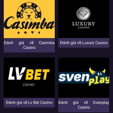
Đánh giá về Casimba
Đánh giá về Luxury Casino
Casino
Đánh giá về Lv Bet Casino
Đánh giá về Svenplay
Casino