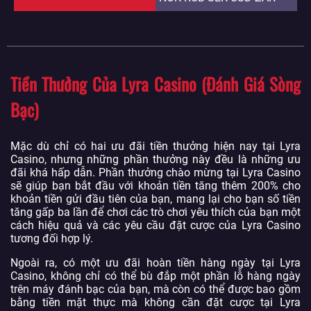
Tiền Thưởng Của Lyra Casino (Đánh Giá Sòng
Bạc)
Mặc dù chỉ có hai ưu đãi tiền thưởng hiện nay tại Lyra
Casino, nhưng những phần thưởng này đều là những ưu
đãi khá hấp dẫn. Phần thưởng chào mừng tại Lyra Casino
sẽ giúp bạn bắt đầu với khoản tiền tăng thêm 200% cho
khoản tiền gửi đầu tiên của bạn, mang lại cho bạn số tiền
tăng gấp ba lần để chơi các trò chơi yêu thích của bạn một
cách hiệu quả và các yêu cầu đặt cược của Lyra Casino
tương đối hợp lý.
Ngoài ra, có một ưu đãi hoàn tiền hàng ngày tại Lyra
Casino, không chỉ có thể bù đắp một phần lỗ hàng ngày
trên máy đánh bạc của bạn, mà còn có thể được bao gồm
bằng tiền mặt thực mà không cần đặt cược tại Lyra