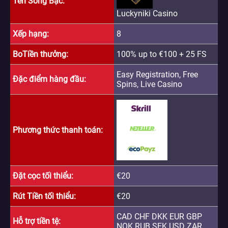
Tên Sòng Bạc
Luckyniki Casino
Xếp hạng
8
BoTiền thưởng
100% up to €100 + 25 FS
Easy Registration, Free
Đặc điểm hàng đầu
Spins, Live Casino
Phương thức thanh toán
Đặt cọc tối thiểu
€20
Rút Tiền tối thiểu
€20
CAD CHF DKK EUR GBP
Hỗ trợ tiền tệ
NOK RUB SEK USD ZAR