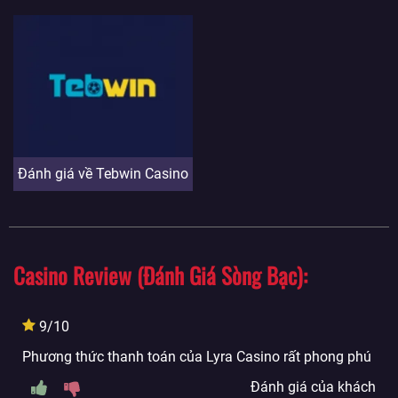
Đánh giá về Tebwin Casino
Casino Review (Đánh Giá Sòng Bạc)
9/10
Phương thức thanh toán của Lyra Casino rất phong phú
Đánh giá của khách