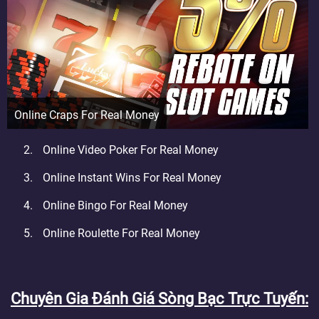
Online Craps For Real Money
Online Video Poker For Real Money
Online Instant Wins For Real Money
Online Bingo For Real Money
Online Roulette For Real Money
Chuyên Gia Đánh Giá Sòng Bạc Trực Tuyến