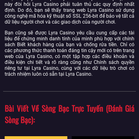
này đòi hỏi Lyra Casino phải tuân thủ các quy định nhất
định. Do đó, bạn sẽ thấy trang web Lyra Casino sử dụng
công nghệ mã hóa kỹ thuật số SSL 256-bit để bảo vệ tất cả
dữ liệu người chơi và các giao dịch của người chơi.
Bạn cũng sẽ được Lyra Casino yêu cầu cung cấp các tài
liệu để chứng minh danh tính của mình phù hợp với chính
sách Biết khách hàng của bạn và chống rửa tiền. Chỉ có
các phương thức thanh toán đáng tin cậy mới có trên trang
web của Lyra Casino, có một tập hợp các điều khoản và
điều kiện chi tiết và rõ ràng cũng như Chính sách quyền
riêng tư tại Lyra Casino, cùng với các dữ liệu trò chơi có
trách nhiệm luôn có sẵn tại Lyra Casino.
Bài Viết Về Sòng Bạc Trực Tuyến (Đánh Giá
Sòng Bạc)