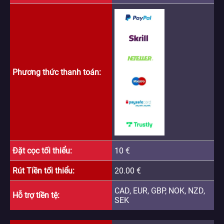
Phương thức thanh toán
Đặt cọc tối thiểu
10 €
Rút Tiền tối thiểu
20.00 €
CAD, EUR, GBP, NOK, NZD,
Hỗ trợ tiền tệ
SEK