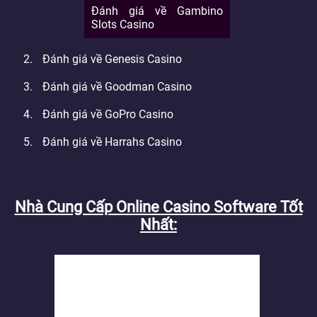
Đánh giá về Gambino
Slots Casino
Đánh giá về Genesis Casino
Đánh giá về Goodman Casino
Đánh giá về GoPro Casino
Đánh giá về Harrahs Casino
Nhà Cung Cấp Online Casino Software Tốt
Nhất