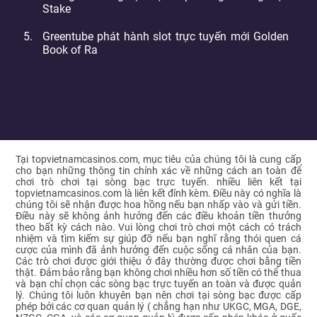
Stake
Greentube phát hành slot trực tuyến mới Golden
Book of Ra
Tại topvietnamcasinos.com, mục tiêu của chúng tôi là cung cấp
cho bạn những thông tin chính xác về những cách an toàn để
chơi trò chơi tại sòng bạc trực tuyến. nhiều liên kết tại
topvietnamcasinos.com là liên kết đính kèm. Điều này có nghĩa là
chúng tôi sẽ nhận được hoa hồng nếu bạn nhấp vào và gửi tiền.
Điều này sẽ không ảnh hưởng đến các điều khoản tiền thưởng
theo bất kỳ cách nào. Vui lòng chơi trò chơi một cách có trách
nhiệm và tìm kiếm sự giúp đỡ nếu bạn nghĩ rằng thói quen cá
cược của mình đã ảnh hưởng đến cuộc sống cá nhân của bạn.
Các trò chơi được giới thiệu ở đây thường được chơi bằng tiền
thật. Đảm bảo rằng bạn không chơi nhiều hơn số tiền có thể thua
và bạn chỉ chọn các sòng bạc trực tuyến an toàn và được quản
lý. Chúng tôi luôn khuyên bạn nên chơi tại sòng bạc được cấp
phép bởi các cơ quan quản lý ( chẳng hạn như UKGC, MGA, DGE,