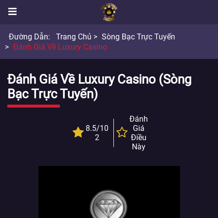
Đường Dẫn:
Trang Chủ
Sòng Bạc Trực Tuyến
Đánh Giá Về Luxury Casino
Đánh Giá Về Luxury Casino (Sòng
Bạc Trực Tuyến)
Đánh
8.5/10
Giá
2
Điều
Này