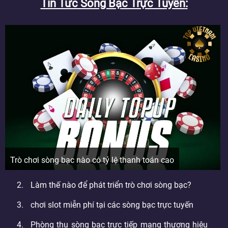
Tin Tức Sòng Bạc Trực Tuyến
Trò chơi sòng bạc nào có tỷ lệ thanh toán cao
Làm thế nào để phát triển trò chơi sòng bạc?
chơi slot miễn phí tại các sòng bạc trực tuyến
Phòng thu sòng bạc trực tiếp mang thương hiệu