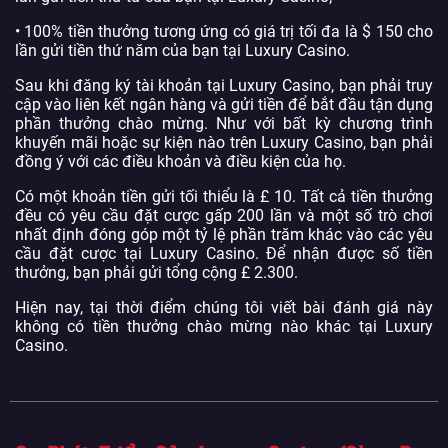
• 100% tiền thưởng tương ứng có giá trị tối đa là $ 150 cho
lần gửi tiền thứ năm của bạn tại Luxury Casino.
Sau khi đăng ký tài khoản tại Luxury Casino, bạn phải truy
cập vào liên kết ngân hàng và gửi tiền để bắt đầu tận dụng
phần thưởng chào mừng. Như với bất kỳ chương trình
khuyến mãi hoặc sự kiện nào trên Luxury Casino, bạn phải
đồng ý với các điều khoản và điều kiện của họ.
Có một khoản tiền gửi tối thiểu là £ 10. Tất cả tiền thưởng
đều có yêu cầu đặt cược gấp 200 lần và một số trò chơi
nhất định đóng góp một tỷ lệ phần trăm khác vào các yêu
cầu đặt cược tại Luxury Casino. Để nhận được số tiền
thưởng, bạn phải gửi tổng cộng £ 2.300.
Hiện nay, tại thời điểm chúng tôi viết bài đánh giá này
không có tiền thưởng chào mừng nào khác tại Luxury
Casino.