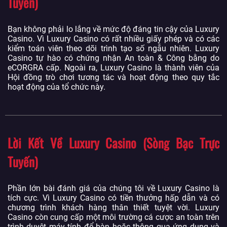
Tuyến)
Bạn không phải lo lắng về mức độ đáng tin cậy của Luxury
Casino. Vì Luxury Casino có rất nhiều giấy phép và có các
kiểm toán viên theo dõi trình tạo số ngẫu nhiên. Luxury
Casino tự hào có chứng nhận An toàn & Công bằng do
eCORGRA cấp. Ngoài ra, Luxury Casino là thành viên của
Hội đồng trò chơi tương tác và hoạt động theo quy tắc
hoạt động của tổ chức này.
Lời Kết Về Luxury Casino (Sòng Bạc Trực
Tuyến)
Phần lớn bài đánh giá của chúng tôi về Luxury Casino là
tích cực. Vì Luxury Casino có tiền thưởng hấp dẫn và có
chương trình khách hàng thân thiết tuyệt vời. Luxury
Casino còn cung cấp một môi trường cá cược an toàn trên
trình duyệt máy tính để bàn hoặc thông qua ứng dụng và