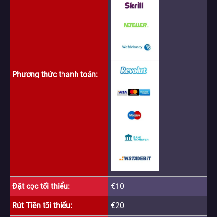
Phương thức thanh toán
Đặt cọc tối thiểu
€10
Rút Tiền tối thiểu
€20