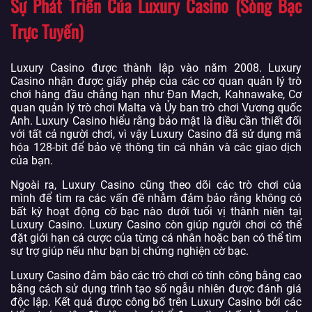
Sự Phát Triển Của Luxury Casino (Sòng Bạc
Trực Tuyến)
Luxury Casino được thành lập vào năm 2008. Luxury
Casino nhận được giấy phép của các cơ quan quản lý trò
chơi hàng đầu chẳng hạn như Đan Mạch, Kahnawake, Cơ
quan quản lý trò chơi Malta và Ủy ban trò chơi Vương quốc
Anh. Luxury Casino hiểu rằng bảo mật là điều cần thiết đối
với tất cả người chơi, vì vậy Luxury Casino đã sử dụng mã
hóa 128-bit để bảo vệ thông tin cá nhân và các giao dịch
của bạn.
Ngoài ra, Luxury Casino cũng theo dõi các trò chơi của
mình để tìm ra các vấn đề nhằm đảm bảo rằng không có
bất kỳ hoạt động cờ bạc nào dưới tuổi vị thành niên tại
Luxury Casino. Luxury Casino còn giúp người chơi có thể
đặt giới hạn cá cược của từng cá nhân hoặc bạn có thể tìm
sự trợ giúp nếu như bạn bị chứng nghiện cờ bạc.
Luxury Casino đảm bảo các trò chơi có tính công bằng cao
bằng cách sử dụng trình tạo số ngẫu nhiên được đánh giá
độc lập. Kết quả được công bố trên Luxury Casino bởi các