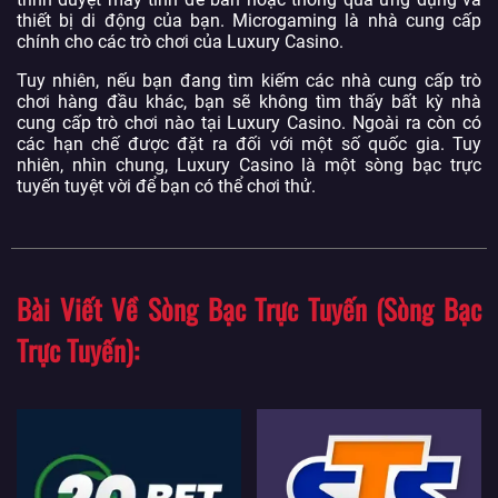
thiết bị di động của bạn. Microgaming là nhà cung cấp
chính cho các trò chơi của Luxury Casino.
Tuy nhiên, nếu bạn đang tìm kiếm các nhà cung cấp trò
chơi hàng đầu khác, bạn sẽ không tìm thấy bất kỳ nhà
cung cấp trò chơi nào tại Luxury Casino. Ngoài ra còn có
các hạn chế được đặt ra đối với một số quốc gia. Tuy
nhiên, nhìn chung, Luxury Casino là một sòng bạc trực
tuyến tuyệt vời để bạn có thể chơi thử.
Bài Viết Về Sòng Bạc Trực Tuyến (Sòng Bạc
Trực Tuyến)