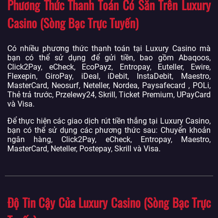
Phương Thức Thanh Toán Có Sẵn Trên Luxury
Casino (Sòng Bạc Trực Tuyến)
Có nhiều phương thức thanh toán tại Luxury Casino mà
bạn có thể sử dụng để gửi tiền, bao gồm Abaqoos,
Click2Pay, eCheck, EcoPayz, Entropay, Euteller, Ewire,
Flexepin, GiroPay, iDeal, iDebit, InstaDebit, Maestro,
MasterCard, Neosurf, Neteller, Nordea, Paysafecard , POLi,
Thẻ trả trước, Przelewy24, Skrill, Ticket Premium, UPayCard
và Visa.
Để thực hiện các giao dịch rút tiền thắng tại Luxury Casino,
bạn có thể sử dụng các phương thức sau: Chuyển khoản
ngân hàng, Click2Pay, eCheck, Entropay, Maestro,
MasterCard, Neteller, Postepay, Skrill và Visa.
Độ Tin Cậy Của Luxury Casino (Sòng Bạc Trực