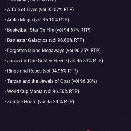
• A Tale of Elves (với 95.07% RTP)
• Arctic Magic (với 96.10% RTP)
• Basketball Star On Fire (với 94.67% RTP)
• Battlestar Galactica (với 96.60% RTP)
• Forgotten Island Megaways (với 96.25% RTP)
• Jason and the Golden Fleece (với 96.53% RTP)
• Rings and Roses (với 94.96% RTP)
• Tarzan and the Jewels of Opar (với 96.38%)
• World Cup Mania (với 96.56% RTP)
• Zombie Hoard (với 95.29 % RTP)