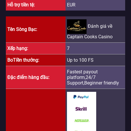
Hỗ trợ tiền tệ
EUR
Đánh giá về
Tên Sòng Bạc
Captain Cooks Casino
Xếp hạng
7
BoTiền thưởng
Up to 100 FS
Fastest payout
Đặc điểm hàng đầu
platform,24/7
Support,Beginner friendly