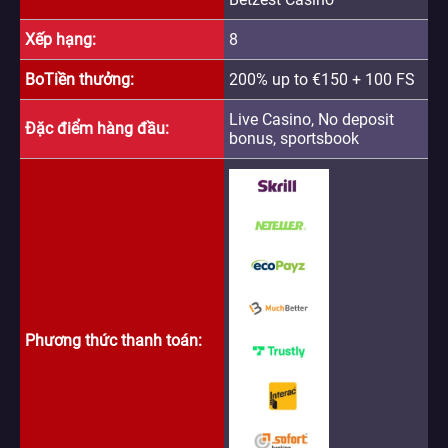
Xếp hạng
8
BoTiền thưởng
200% up to €150 + 100 FS
Live Casino, No deposit
Đặc điểm hàng đầu
bonus, sportsbook
Phương thức thanh toán