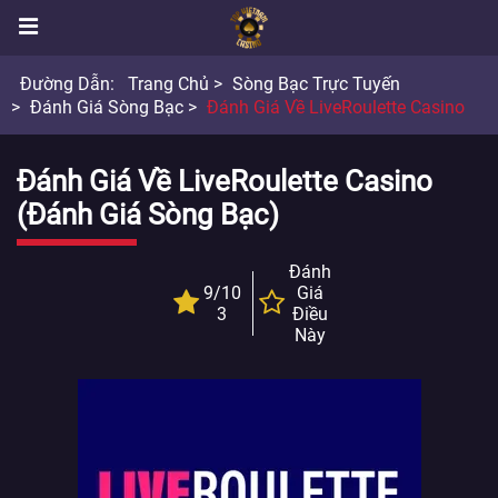
Đường Dẫn:
Trang Chủ
Sòng Bạc Trực Tuyến
Đánh Giá Sòng Bạc
Đánh Giá Về LiveRoulette Casino
Đánh Giá Về LiveRoulette Casino
(Đánh Giá Sòng Bạc)
Đánh
9/10
Giá
3
Điều
Này