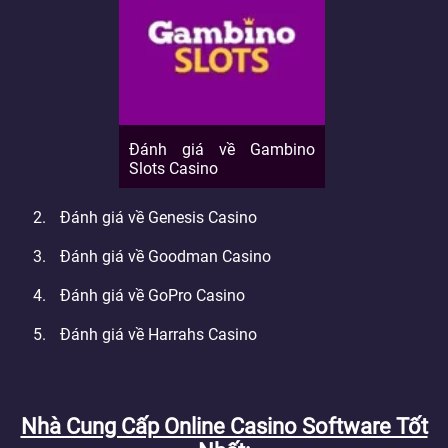
Đánh giá về Gambino
Slots Casino
Đánh giá về Genesis Casino
Đánh giá về Goodman Casino
Đánh giá về GoPro Casino
Đánh giá về Harrahs Casino
Nhà Cung Cấp Online Casino Software Tốt