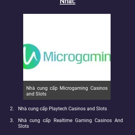
Nhất
Nhà cung cấp Microgaming Casinos
and Slots
Nhà cung cấp Playtech Casinos and Slots
Nhà cung cấp Realtime Gaming Casinos And
Slots