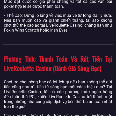
Mức đặt cược có giá phải chăng và tất cả các ván bài
poker hợp lệ sẽ được thanh toán.
• Thẻ Cào: Đừng lo lắng về việc mua vé từ tổng đại lý nữa.
Nếu bạn muốn cào và giành chiến thắng, tại sao không
chơi thử thẻ cào ảo tại LiveRoulette Casino, chẳng hạn như
Foxin Wins Scratch hoặc Irish Eyes.
Phương Thức Thanh Toán Và Rút Tiền Tại
LiveRoulette Casino (Đánh Giá Sòng Bạc)
Chơi trò chơi sòng bạc có lợi ích gì nếu bạn không thể gửi
tiền cũng như rút tiền từ sòng bạc một cách hiệu quả? Tại
LiveRoulette Casino, tất cả các phương thức ngân hàng
đều tuân thủ PCI, khiến LiveRoulette Casino trở thành một
trong những nhà cung cấp dịch vụ bên thứ ba an toàn nhất
trên thế giới.
Các phương thức chính được sử dụng tại LiveRoulette