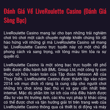
Đánh Giá Về LiveRoulette Casino (Đánh Giá
Sòng Bạc)
LiveRoulette Casino mang lại cho bạn những trải nghiệm
chơi trò chơi một cách chuyên nghiệp khiến chúng tôi rất
hào hứng với những gì mà LiveRoulette Casino sẽ mang
lại. LiveRoulette Casino trực tuyến này có một chủ đề
phong cách và sang trọng, với tông màu tím tỏa ra sự
quyến rũ.
LiveRoulette Casino là một sòng bạc trực tuyến rất phổ
biến được điều hành bởi BML Group Ltd, một công ty con
thuộc sở hữu hoàn toàn của Tập đoàn Betsson AB của
Thụy Điển. LiveRoulette Casino được thành lập vào năm
2014 với mục đích rõ ràng là cung cấp cho người chơi
những trò chơi sòng bạc thú vị và gay cấn nhất trên
internet. Mặc dù phần lớn lợi ích của nhà điều hành được
đầu tư vào thị trường Anh, các khu vực pháp lý khác cũng
có thể được chơi và tận hưởng giải trí trên trang web của
LiveRoulette Casino thông qua cả thiết bị di động và máy