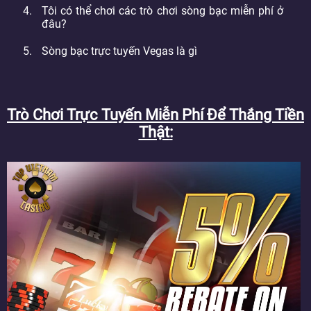
Tôi có thể chơi các trò chơi sòng bạc miễn phí ở
đâu?
Sòng bạc trực tuyến Vegas là gì
Trò Chơi Trực Tuyến Miễn Phí Để Thắng Tiền
Thật