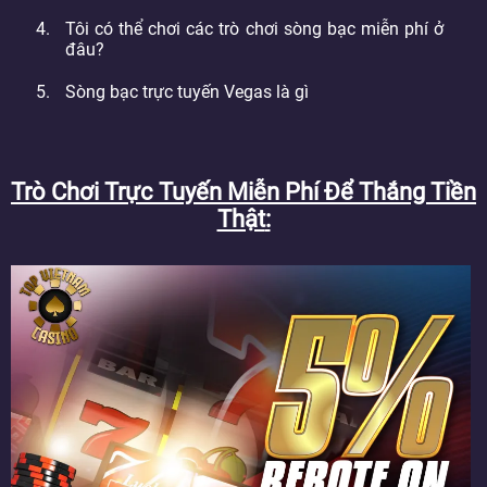
Tôi có thể chơi các trò chơi sòng bạc miễn phí ở
đâu?
Sòng bạc trực tuyến Vegas là gì
Trò Chơi Trực Tuyến Miễn Phí Để Thắng Tiền
Thật