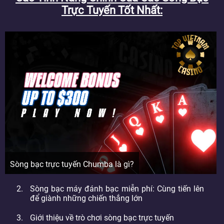
Trực Tuyến Tốt Nhất
Sòng bạc trực tuyến Chumba là gì?
Sòng bạc máy đánh bạc miễn phí: Cùng tiến lên
để giành những chiến thắng lớn
Giới thiệu về trò chơi sòng bạc trực tuyến