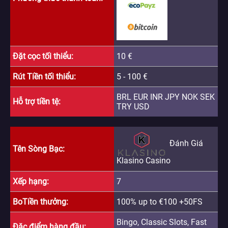
Đặt cọc tối thiểu
10 €
Rút Tiền tối thiểu
5 - 100 €
BRL EUR INR JPY NOK SEK
Hỗ trợ tiền tệ
TRY USD
Đánh Giá
Tên Sòng Bạc
Klasino Casino
Xếp hạng
7
BoTiền thưởng
100% up to €100 +50FS
Bingo, Classic Slots, Fast
Đặc điểm hàng đầu