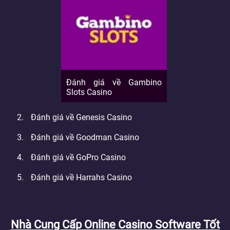
Đánh giá về Gambino
Slots Casino
Đánh giá về Genesis Casino
Đánh giá về Goodman Casino
Đánh giá về GoPro Casino
Đánh giá về Harrahs Casino
Nhà Cung Cấp Online Casino Software Tốt