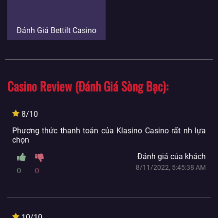
Đánh Giá Bettilt Casino
Casino Review (Đánh Giá Sòng Bạc)
8/10
Phương thức thanh toán của Klasino Casino rất nh lựa
chọn
Đánh giá của khách
8/11/2022, 5:45:38 AM
0
0
10/10