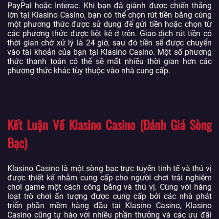
PayPal hoặc Interac. Khi bạn đã giành được chiến thắng
lớn tại Klasino Casino, bạn có thể chọn rút tiền bằng cùng
một phương thức được sử dụng để gửi tiền hoặc chọn từ
các phương thức được liệt kê ở trên. Giao dịch rút tiền có
thời gian chờ xử lý là 24 giờ, sau đó tiền sẽ được chuyển
vào tài khoản của bạn tại Klasino Casino. Một số phương
thức thanh toán có thể sẽ mất nhiều thời gian hơn các
phương thức khác tùy thuộc vào nhà cung cấp.
Kết Luận Về Klasino Casino (Đánh Giá Sòng
Bạc)
Klasino Casino là một sòng bạc trực tuyến tinh tế và thú vị
được thiết kế nhằm cung cấp cho người chơi trải nghiệm
chơi game một cách công bằng và thú vị. Cùng với hàng
loạt trò chơi ấn tượng được cung cấp bởi các nhà phát
triển phần mềm hàng đầu tại Klasino Casino, Klasino
Casino cũng tự hào với nhiều phần thưởng và các ưu đãi