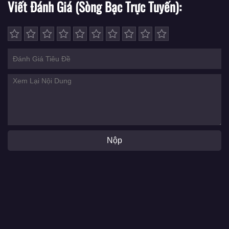
Viết Đánh Giá (Sòng Bạc Trực Tuyến)
Nộp