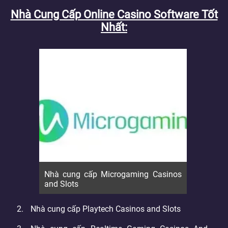
Nhà Cung Cấp Online Casino Software Tốt
Nhất
Nhà cung cấp Microgaming Casinos
and Slots
Nhà cung cấp Playtech Casinos and Slots