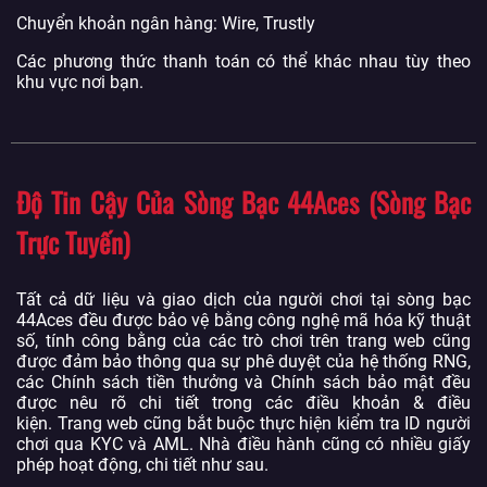
Chuyển khoản ngân hàng: Wire, Trustly
Các phương thức thanh toán có thể khác nhau tùy theo
khu vực nơi bạn.
Độ Tin Cậy Của Sòng Bạc 44Aces (Sòng Bạc
Trực Tuyến)
Tất cả dữ liệu và giao dịch của người chơi tại sòng bạc
44Aces đều được bảo vệ bằng công nghệ mã hóa kỹ thuật
số, tính công bằng của các trò chơi trên trang web cũng
được đảm bảo thông qua sự phê duyệt của hệ thống RNG,
các Chính sách tiền thưởng và Chính sách bảo mật đều
được nêu rõ chi tiết trong các điều khoản & điều
kiện. Trang web cũng bắt buộc thực hiện kiểm tra ID người
chơi qua KYC và AML. Nhà điều hành cũng có nhiều giấy
phép hoạt động, chi tiết như sau.