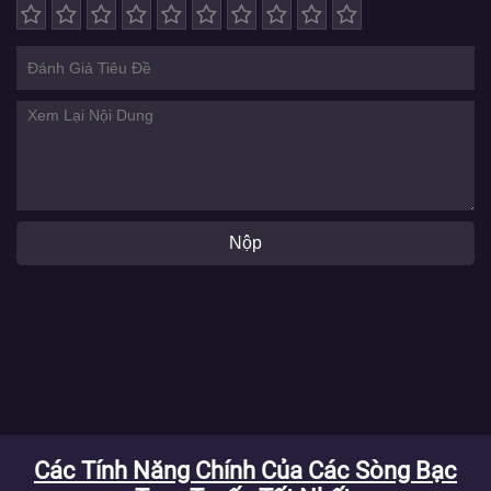
Nộp
Các Tính Năng Chính Của Các Sòng Bạc