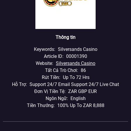
Thông tin
Keywords
Silversands Casino
Article ID
00001390
Website
Silversands Casino
Tất Cả Trò Chơi
86
Rút Tiền
Up To 72 Hrs
Hỗ Trợ
Support 24/7 Email Support 24/7 Live Chat
Đơn Vị Tiền Tệ
ZAR GBP EUR
Ngôn Ngữ
English
Tiền Thưởng
100% Up To ZAR 8,888