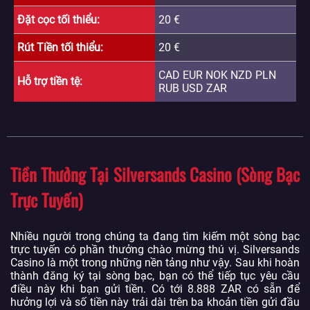
Đặt cọc tối thiểu
20 €
Rút Tiền tối thiểu
20 €
CAD EUR NOK NZD PLN
Hỗ trợ tiền tệ
RUB USD ZAR
Tiền Thưởng Tại Silversands Casino (Sòng Bạc
Trực Tuyến)
Nhiều người trong chúng ta đang tìm kiếm một sòng bạc
trực tuyến có phần thưởng chào mừng thú vị. Silversands
Casino là một trong những nền tảng như vậy. Sau khi hoàn
thành đăng ký tại sòng bạc, bạn có thể tiếp tục yêu cầu
điều này khi bạn gửi tiền. Có tới 8.888 ZAR có sẵn để
hưởng lợi và số tiền này trải dài trên ba khoản tiền gửi đầu