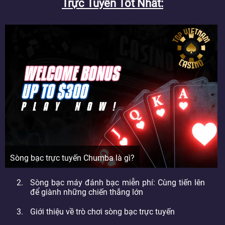
Trực Tuyến Tốt Nhất
Sòng bạc trực tuyến Chumba là gì?
Sòng bạc máy đánh bạc miễn phí: Cùng tiến lên
để giành những chiến thắng lớn
Giới thiệu về trò chơi sòng bạc trực tuyến