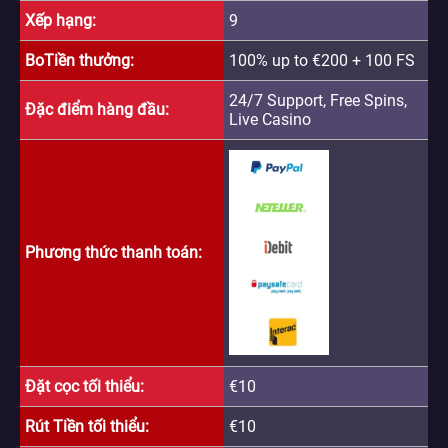
Xếp hạng
9
BoTiền thưởng
100% up to €200 + 100 FS
24/7 Support, Free Spins,
Đặc điểm hàng đầu
Live Casino
Phương thức thanh toán
Đặt cọc tối thiểu
€10
Rút Tiền tối thiểu
€10