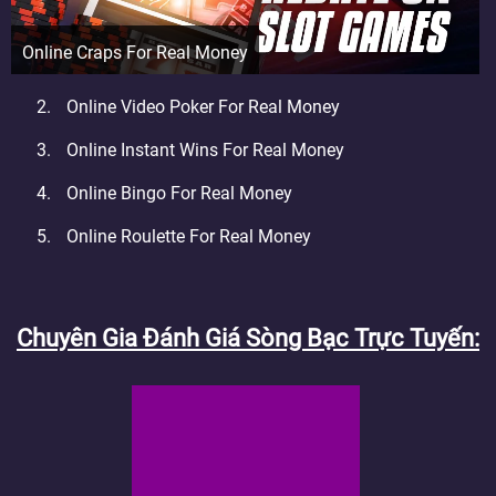
Online Craps For Real Money
Online Video Poker For Real Money
Online Instant Wins For Real Money
Online Bingo For Real Money
Online Roulette For Real Money
Chuyên Gia Đánh Giá Sòng Bạc Trực Tuyến