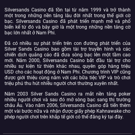
Silversands Casino đã tồn tại từ năm 1999 và trở thành
một trong những nền tảng lâu đời nhất trong thế giới cờ
bạc. Silversands Casino đã phát triển mạnh mẽ và phổ
biến kể từ đó và bây giờ là một trong những nền tảng cờ
bạc lớn nhất ở Nam Phi.
Đã có nhiều sự phát triển trên con đường phát triển của
Silver Sands Casino bao gồm tài trợ truyền hình và các
chiến dịch quảng cáo đã đưa sòng bạc lên một tầm cao
mới. Năm 2000, Silversands Casino bắt đầu tài trợ cho
nhiều sự kiện từ thiện khác nhau, quyên góp hàng triệu
USD cho các hoạt động ở Nam Phi. Chương trình VIP cũng
được giới thiệu cùng năm với các bữa tiệc VIP và trò chơi
triệu phú thu hút nhiều người chơi thường xuyên nhất.
Năm 2003 Silver Sands Casino ra mắt nền tảng poker
nhiều người chơi và sau đó mở sòng bạc sang thị trường
châu Âu. Vào năm 2006, Silversands Casino đã tiến thêm
một vài bước nữa và nhận được giấy phép Kahnawake cho
phép người chơi trên khắp tế giới có thể đăng ký tại đây.