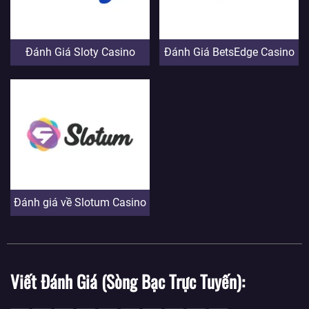
Đánh Giá Sloty Casino
Đánh Giá BetsEdge Casino
Đánh giá về Slotum Casino
Viết Đánh Giá (Sòng Bạc Trực Tuyến)