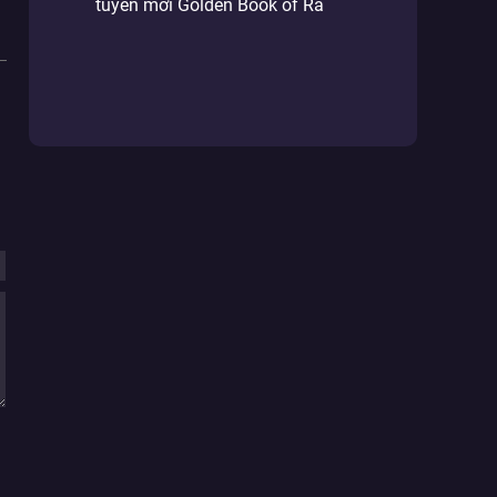
tuyến mới Golden Book of Ra