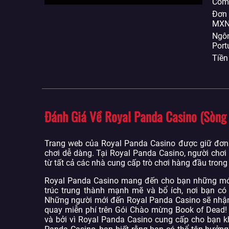
Comp
Đơn 
MXN
Ngô
Port
Tiề
Đánh Giá Về Royal Panda Casino (Sòng 
Trang web của Royal Panda Casino được giữ đơn g
chơi dễ dàng. Tại Royal Panda Casino, người chơi c
từ tất cả các nhà cung cấp trò chơi hàng đầu trong
Royal Panda Casino mang đến cho bạn những món 
trúc trung thành mạnh mẽ và bổ ích, nơi bạn c
Những người mới đến Royal Panda Casino sẽ nhận
quay miễn phí trên Gói Chào mừng Book of Dead! 
và bởi vì Royal Panda Casino cung cấp cho bạn kh