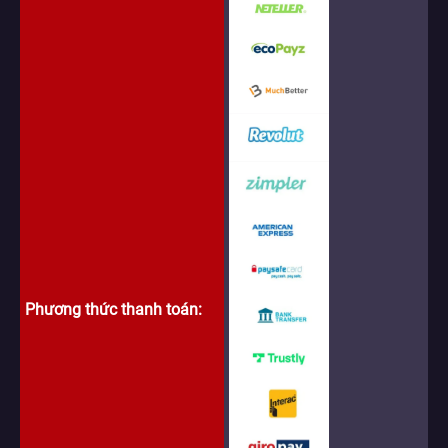
Phương thức thanh toán