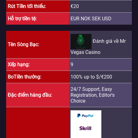
Rút Tiền tối thiểu
€20
Hỗ trợ tiền tệ
EUR NOK SEK USD
Đánh giá về Mr
Tên Sòng Bạc
Vegas Casino
Xếp hạng
9
BoTiền thưởng
100% up to $/€200
24/7 Support, Easy
Đặc điểm hàng đầu
Registration, Editor's
Choice