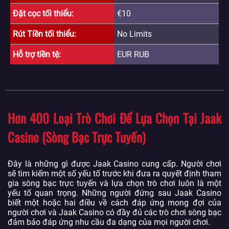
Đặt cọc tối thiểu
€10
Rút Tiền tối thiểu
No Limits
Hỗ trợ tiền tệ
EUR RUB
Hơn 400 Loại Trò Chơi Để Lựa Chọn Tại Jaak
Casino (Sòng Bạc Trực Tuyến)
Đây là những gì được Jaak Casino cung cấp. Người chơi
sẽ tìm kiếm một số yếu tố trước khi đưa ra quyết định tham
gia sòng bạc trực tuyến và lựa chọn trò chơi luôn là một
yếu tố quan trọng. Những người đứng sau Jaak Casino
biết một hoặc hai điều về cách đáp ứng mong đợi của
người chơi và Jaak Casino có đầy đủ các trò chơi sòng bạc
đảm bảo đáp ứng nhu cầu đa dạng của mọi người chơi.