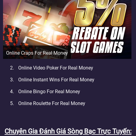
Online Craps For Real Money
Online Video Poker For Real Money
Online Instant Wins For Real Money
Online Bingo For Real Money
Online Roulette For Real Money
Chuyên Gia Đánh Giá Sòng Bạc Trực Tuyến