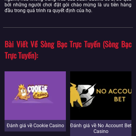
bởi những người chơi đặt gói chào mừng là ưu tiên hàng
đầu trong quá trình ra quyết định của họ.
Bài Viết Về Sòng Bạc Trực Tuyến (Sòng Bạc
Trực Tuyến)
Đánh giá về Cookie Casino
Đánh giá về No Account Bet
Casino