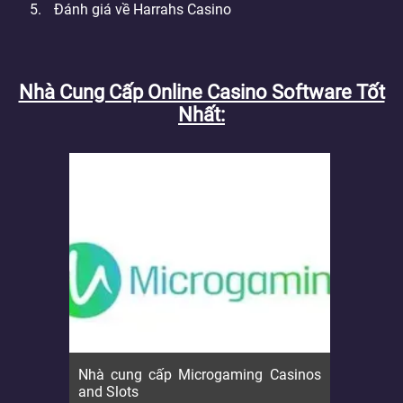
Đánh giá về Harrahs Casino
Nhà Cung Cấp Online Casino Software Tốt
Nhất
Nhà cung cấp Microgaming Casinos
and Slots