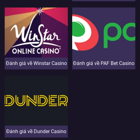
Đánh giá về Winstar Casino
Đánh giá về PAF Bet Casino
Đánh giá về Dunder Casino