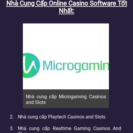
Nhà Cung Cấp Online Casino Software Tốt
Nhất
Nhà cung cấp Microgaming Casinos
and Slots
Nhà cung cấp Playtech Casinos and Slots
Nhà cung cấp Realtime Gaming Casinos And