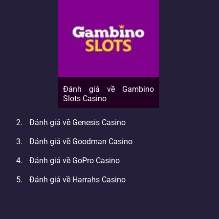
Đánh giá về Gambino
Slots Casino
Đánh giá về Genesis Casino
Đánh giá về Goodman Casino
Đánh giá về GoPro Casino
Đánh giá về Harrahs Casino