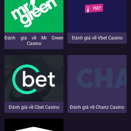
Đánh giá về Mr Green
Đánh giá về Vbet Casino
Casino
Đánh giá về Cbet Casino
Đánh giá về Chanz Casino