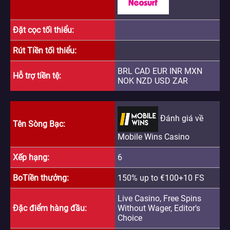
Đặt cọc tối thiểu
Rút Tiền tối thiểu
BRL CAD EUR INR MXN
Hỗ trợ tiền tệ
NOK NZD USD ZAR
Đánh giá về
Tên Sòng Bạc
Mobile Wins Casino
Xếp hạng
6
BoTiền thưởng
150% up to €100+10 FS
Live Casino, Free Spins
Đặc điểm hàng đầu
Without Wager, Editor's
Choice