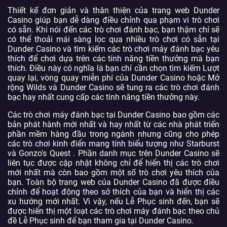
Thiết kế đơn giản và thân thiện của trang web Dunder
Casino giúp bạn dễ dàng điều chỉnh qua phạm vi trò chơi
có sẵn. Khi nói đến các trò chơi đánh bạc, bạn thậm chí sẽ
có thể thoải mái sàng lọc qua nhiều trò chơi có sẵn tại
Dunder Casino và tìm kiếm các trò chơi máy đánh bạc yêu
thích để chơi dựa trên các tính năng tiền thưởng mà bạn
thích. Điều này có nghĩa là bạn chỉ cần chọn tìm kiếm Lượt
quay lại, vòng quay miễn phí của Dunder Casino hoặc Mở
rộng Wilds và Dunder Casino sẽ tung ra các trò chơi đánh
bạc hay nhất cung cấp các tính năng tiền thưởng này.
Các trò chơi máy đánh bạc tại Dunder Casino bao gồm các
bản phát hành mới nhất và hay nhất từ các nhà phát triển
phần mềm hàng đầu trong ngành nhưng cũng cho phép
các trò chơi kinh điển mang tính biểu tượng như Starburst
và Gonzo's Quest . Phần danh mục trên Dunder Casino sẽ
liên tục được cập nhật không chỉ để hiển thị các trò chơi
mới nhất mà còn bao gồm một số trò chơi yêu thích của
bạn. Toàn bộ trang web của Dunder Casino đã được điều
chỉnh để hoạt động theo sở thích của bạn và hiển thị các
xu hướng mới nhất. Vì vậy, nếu Lễ Phục sinh đến, bạn sẽ
được hiển thị một loạt các trò chơi máy đánh bạc theo chủ
đề Lễ Phục sinh để bạn tham gia tại Dunder Casino.