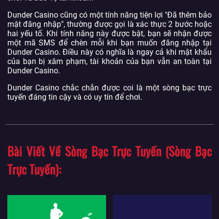
Dunder Casino cũng có một tính năng tiện lợi "Đã thêm bảo
mật đăng nhập", thường được gọi là xác thực 2 bước hoặc
hai yếu tố. Khi tính năng này được bật, bạn sẽ nhận được
một mã SMS để chèn mỗi khi bạn muốn đăng nhập tại
Dunder Casino. Điều này có nghĩa là ngay cả khi mật khẩu
của bạn bị xâm phạm, tài khoản của bạn vẫn an toàn tại
Dunder Casino.
Dunder Casino chắc chắn được coi là một sòng bạc trực
tuyến đáng tin cậy và có uy tín để chơi.
Bài Viết Về Sòng Bạc Trực Tuyến (Sòng Bạc
Trực Tuyến)