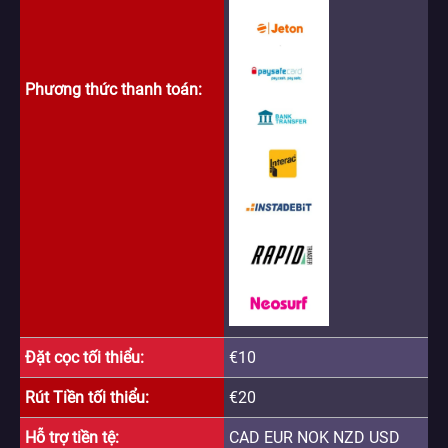
Phương thức thanh toán
Đặt cọc tối thiểu
€10
Rút Tiền tối thiểu
€20
Hỗ trợ tiền tệ
CAD EUR NOK NZD USD