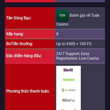
Đánh giá về Tusk
Tên Sòng Bạc
Casino
Xếp hạng
8
BoTiền thưởng
Up to €405 + 100 FS
24/7 Support, Easy
Đặc điểm hàng đầu
Registration, Live Casino
Phương thức thanh toán