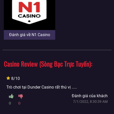
Đánh giá về N1 Casino
Casino Review (Sòng Bạc Trực Tuyến)
8/10
Trò chơi tại Dunder Casino rất thú vị .....
Đánh giá của khách
7/1/2022, 8:30:39 AM
0
0