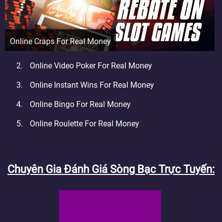
Online Craps For Real Money
Online Video Poker For Real Money
Online Instant Wins For Real Money
Online Bingo For Real Money
Online Roulette For Real Money
Chuyên Gia Đánh Giá Sòng Bạc Trực Tuyến