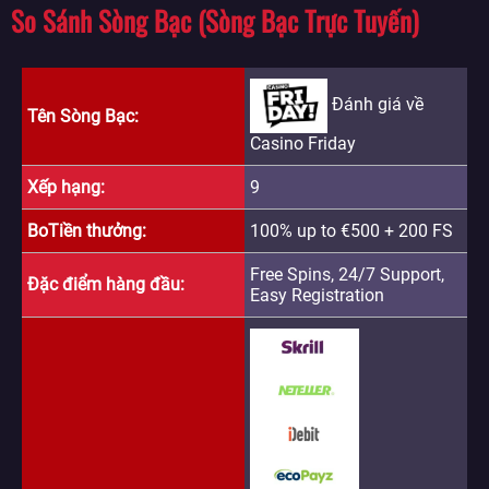
So Sánh Sòng Bạc (Sòng Bạc Trực Tuyến)
Đánh giá về
Tên Sòng Bạc
Casino Friday
Xếp hạng
9
BoTiền thưởng
100% up to €500 + 200 FS
Free Spins, 24/7 Support,
Đặc điểm hàng đầu
Easy Registration