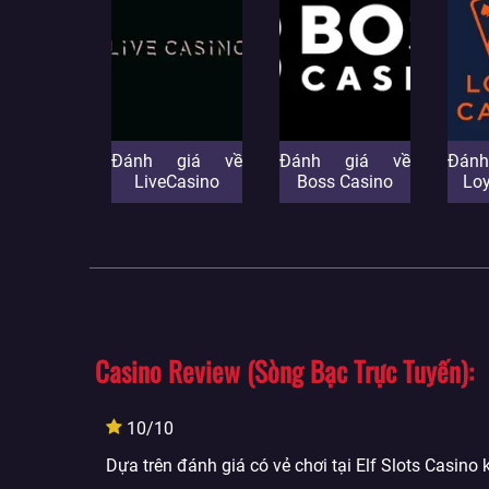
Đánh giá về
Đánh giá về
Đán
LiveCasino
Boss Casino
Loy
Casino Review (Sòng Bạc Trực Tuyến)
10/10
Dựa trên đánh giá có vẻ chơi tại Elf Slots Casino 