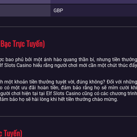
GBP
 Bạc Trực Tuyến)
ược bao phủ bởi một ánh hào quang thần bí, nhưng tiền thưởn
Elf Slots Casino hiểu rằng người chơi mới cần một chút thúc đẩ
ích một khoản tiền thưởng tuyệt vời, đúng không? Đối với nhữn
no có một ưu đãi hoàn tiền, đảm bảo rằng họ sẽ mỉm cười kh
gười chơi hiện tại tại Elf Slots Casino cũng có các chương trìn
đảm bảo họ sẽ hài lòng khi hết tiền thưởng chào mừng.
c Tuyến)