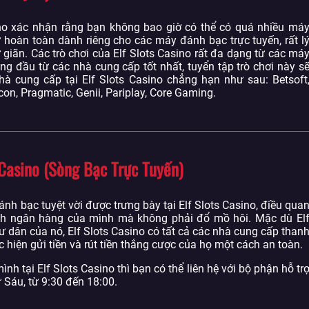
no xác nhận rằng bạn không bao giờ có thể có quá nhiều má
 hoàn toàn dành riêng cho các máy đánh bạc trực tuyến, rất l
giãn. Các trò chơi của Elf Slots Casino rất đa dạng từ các má
 đầu từ các nhà cung cấp tốt nhất, tuyển tập trò chơi này s
hà cung cấp tại Elf Slots Casino chẳng hạn như sau: Betsoft
on, Pragmatic, Genii, Pariplay, Core Gaming.
Casino (Sòng Bạc Trực Tuyến)
đánh bạc tuyệt vời được trưng bày tại Elf Slots Casino, điều qua
dịch ngân hàng của mình mà không phải đổ mồ hôi. Mặc dù El
 dân của nó, Elf Slots Casino có tất cả các nhà cung cấp than
 hiện gửi tiền và rút tiền thắng cược của họ một cách an toàn.
h tại Elf Slots Casino thì bạn có thể liên hệ với bộ phận hỗ tr
 Sáu, từ 9:30 đến 18:00.