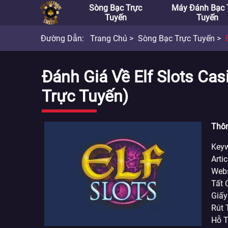
Sòng Bạc Trực
Máy Đánh Bạc 
Tuyến
Tuyến
Đường Dẫn:
Trang Chủ
Sòng Bạc Trực Tuyến
Đánh Giá Về Elf Slots Ca
Trực Tuyến)
Thôn
Key
Artic
Webs
Tất 
Giấy
Rút 
Hỗ T