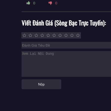
0
0
Viết Đánh Giá (Sòng Bạc Trực Tuyến)
Nộp