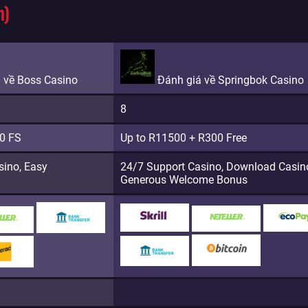
n)
 về Boss Casino
Đánh giá về Springbok Casino
8
0 FS
Up to R11500 + R300 Free
sino, Easy
24/7 Support Casino, Download Casin
Generous Welcome Bonus