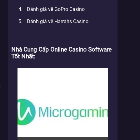
a
Đánh giá về GoPro Casino
o
Đánh giá về Harrahs Casino
ô
Nhà Cung Cấp Online Casino Software
Tốt Nhất
g
n
u
ơ
s
h
n
c
a