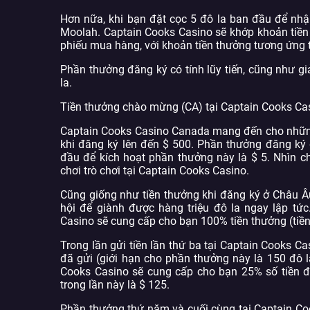
Hơn nữa, khi bạn đặt cọc 5 đô la ban đầu để nhận
Moolah. Captain Cooks Casino sẽ khớp khoản tiền 
phiếu mua hàng, với khoản tiền thưởng tương ứng t
Phần thưởng đăng ký có tính lũy tiến, cũng như gi
la.
Tiền thưởng chào mừng (CA) tại Captain Cooks Ca
Captain Cooks Casino Canada mang đến cho nhữn
khi đăng ký lên đến $ 500. Phần thưởng đăng ký 
đầu để kích hoạt phần thưởng này là $ 5. Nhìn ch
chơi trò chơi tại Captain Cooks Casino.
Cũng giống như tiền thưởng khi đăng ký ở Châu Âu
hội để giành được hàng triệu đô la ngay lập tức
Casino sẽ cung cấp cho bạn 100% tiền thưởng (tiền 
Trong lần gửi tiền lần thứ ba tại Captain Cooks C
đã gửi (giới hạn cho phần thưởng này là 150 đô la
Cooks Casino sẽ cung cấp cho bạn 25% số tiền đ
trong lần này là $ 125.
Phần thưởng thứ năm và cuối cùng tại Captain Coo