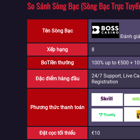
So Sánh Sòng Bạc (Sòng Bạc Trực Tuyế
Tên Sòng Bạc
Đánh giá
Xếp hạng
8
BoTiền thưởng
100% up to €500 + 10
24/7 Support, Live Ca
Đặc điểm hàng đầu
Registration
Phương thức thanh toán
Đặt cọc tối thiểu
€10