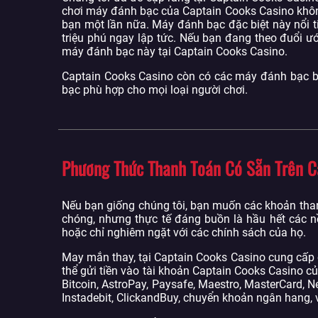
chơi máy đánh bạc của Captain Cooks Casino không? 
bạn một lần nữa. Máy đánh bạc đặc biệt này nổi t
triệu phú ngay lập tức. Nếu bạn đang theo đuổi ướ
máy đánh bạc này tại Captain Cooks Casino.
Captain Cooks Casino còn có các máy đánh bạc b
bạc phù hợp cho mọi loại người chơi.
Phương Thức Thanh Toán Có Sẵn Trên C
Nếu bạn giống chúng tôi, bạn muốn các khoản than
chóng, nhưng thực tế đáng buồn là hầu hết các 
hoặc chỉ nghiêm ngặt với các chính sách của họ.
May mắn thay, tại Captain Cooks Casino cung cấp c
thể gửi tiền vào tài khoản Captain Cooks Casino c
Bitcoin, AstroPay, Paysafe, Maestro, MasterCard, Ne
Instadebit, ClickandBuy, chuyển khoản ngân hang, 