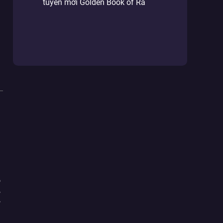
tuyến mới Golden Book of Ra
i
h
i
h
h
g
ó
,
,