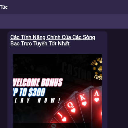
 Tức
Các Tính Năng Chính Của Các Sòng
h
Bạc Trực Tuyến Tốt Nhất