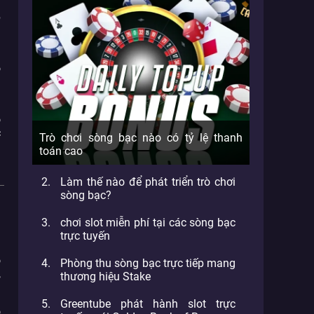
.
p
i
ò
n
ò
c
Trò chơi sòng bạc nào có tỷ lệ thanh
toán cao
Làm thế nào để phát triển trò chơi
sòng bạc?
chơi slot miễn phí tại các sòng bạc
trực tuyến
o
Phòng thu sòng bạc trực tiếp mang
,
thương hiệu Stake
Greentube phát hành slot trực
ò