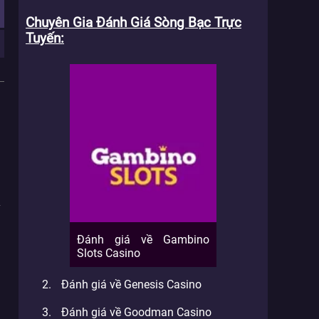
20 €
Chuyên Gia Đánh Giá Sòng Bạc Trực
Tuyến
CAD EUR GBP NOK USD
ý
?
g
Đánh giá về Gambino
Slots Casino
i
Đánh giá về Genesis Casino
a
i
Đánh giá về Goodman Casino