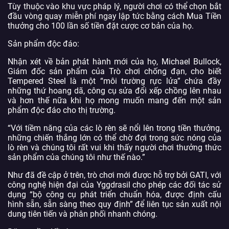
Tùy thuộc vào khu vực pháp lý, người chơi có thể chọn bắt
đầu vòng quay miễn phí ngay lập tức bằng cách Mua Tiền
thưởng cho 100 lần số tiền đặt cược cơ bản của họ.
Sản phẩm độc đáo:
Nhận xét về bản phát hành mới của họ, Michael Bullock,
Giám đốc sản phẩm của Trò chơi chống đạn, cho biết
Tempered Steel là một “môi trường rực lửa” chứa đầy
những thứ hoang dã, công cụ sửa đổi xếp chồng lên nhau
và hơn thế nữa khi họ mong muốn mang đến một sản
phẩm độc đáo cho thị trường.
“Với tiềm năng của các lò rèn sẽ nổi lên trong tiền thưởng,
những chiến thắng lớn có thể chờ đợi trong sức nóng của
lò rèn và chúng tôi rất vui khi thấy người chơi thưởng thức
sản phẩm của chúng tôi như thế nào.”
Như đã đề cập ở trên, trò chơi mới được hỗ trợ bởi GATI, với
công nghệ hiện đại của Yggdrasil cho phép các đối tác sử
dụng “bộ công cụ phát triển chuẩn hóa, được định cấu
hình sẵn, sẵn sàng theo quy định” để liên tục sản xuất nội
dung tiên tiến và phân phối nhanh chóng.