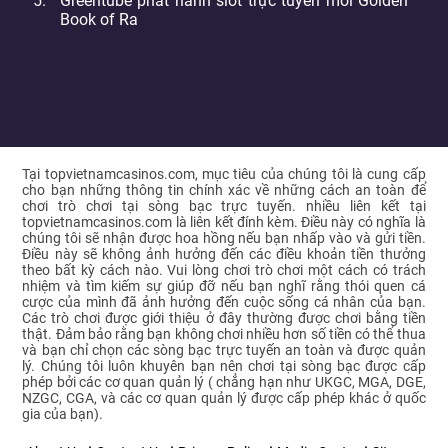
Greentube phát hành slot trực tuyến mới Golden
Book of Ra
Tại topvietnamcasinos.com, mục tiêu của chúng tôi là cung cấp
cho bạn những thông tin chính xác về những cách an toàn để
chơi trò chơi tại sòng bạc trực tuyến. nhiều liên kết tại
topvietnamcasinos.com là liên kết đính kèm. Điều này có nghĩa là
chúng tôi sẽ nhận được hoa hồng nếu bạn nhấp vào và gửi tiền.
Điều này sẽ không ảnh hưởng đến các điều khoản tiền thưởng
theo bất kỳ cách nào. Vui lòng chơi trò chơi một cách có trách
nhiệm và tìm kiếm sự giúp đỡ nếu bạn nghĩ rằng thói quen cá
cược của mình đã ảnh hưởng đến cuộc sống cá nhân của bạn.
Các trò chơi được giới thiệu ở đây thường được chơi bằng tiền
thật. Đảm bảo rằng bạn không chơi nhiều hơn số tiền có thể thua
và bạn chỉ chọn các sòng bạc trực tuyến an toàn và được quản
lý. Chúng tôi luôn khuyên bạn nên chơi tại sòng bạc được cấp
phép bởi các cơ quan quản lý ( chẳng hạn như UKGC, MGA, DGE,
NZGC, CGA, và các cơ quan quản lý được cấp phép khác ở quốc
gia của bạn).