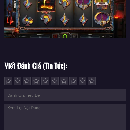
Viết Đánh Giá (Tin Tức)