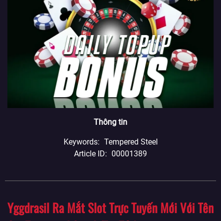
Thông tin
Keywords
Tempered Steel
Article ID
00001389
Yggdrasil Ra Mắt Slot Trực Tuyến Mới Với Tên