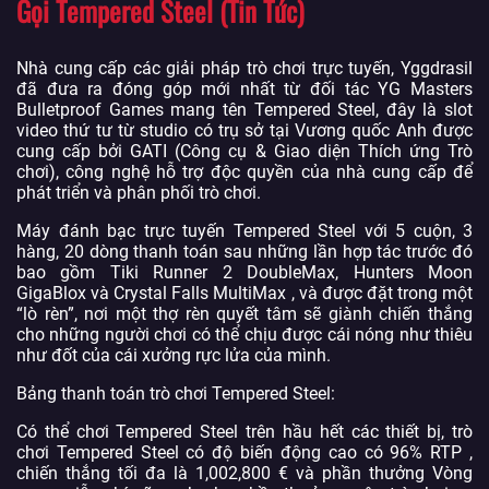
Gọi Tempered Steel (Tin Tức)
Nhà cung cấp các giải pháp trò chơi trực tuyến, Yggdrasil
đã đưa ra đóng góp mới nhất từ đối tác YG Masters
Bulletproof Games mang tên Tempered Steel, đây là slot
video thứ tư từ studio có trụ sở tại Vương quốc Anh được
cung cấp bởi GATI (Công cụ & Giao diện Thích ứng Trò
chơi), công nghệ hỗ trợ độc quyền của nhà cung cấp để
phát triển và phân phối trò chơi.
Máy đánh bạc trực tuyến Tempered Steel với 5 cuộn, 3
hàng, 20 dòng thanh toán sau những lần hợp tác trước đó
bao gồm Tiki Runner 2 DoubleMax, Hunters Moon
GigaBlox và Crystal Falls MultiMax , và được đặt trong một
“lò rèn”, nơi một thợ rèn quyết tâm sẽ giành chiến thắng
cho những người chơi có thể chịu được cái nóng như thiêu
như đốt của cái xưởng rực lửa của mình.
Bảng thanh toán trò chơi Tempered Steel:
Có thể chơi Tempered Steel trên hầu hết các thiết bị, trò
chơi Tempered Steel có độ biến động cao có 96% RTP ,
chiến thắng tối đa là 1,002,800 € và phần thưởng Vòng