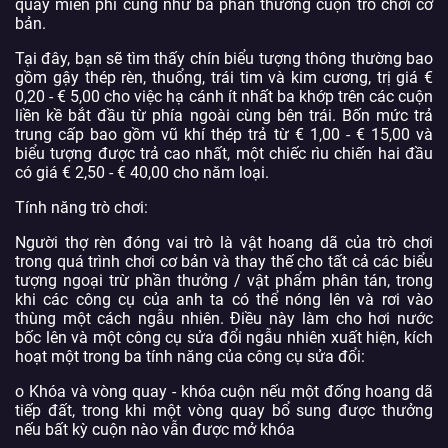
quay miễn phí cũng như ba phần thưởng cuộn trò chơi cơ
bản.
Tại đây, bạn sẽ tìm thấy chín biểu tượng thông thường bao
gồm gậy thép rèn, thuổng, trái tim và kim cương, trị giá €
0,20 - € 5,00 cho việc hạ cánh ít nhất ba khớp trên các cuộn
liền kề bắt đầu từ phía ngoài cùng bên trái. Bốn mức trả
trung cấp bao gồm vũ khí thép trả từ € 1,00 - € 15,00 và
biểu tượng được trả cao nhất, một chiếc rìu chiến hai đầu
có giá € 2,50 - € 40,00 cho năm loại.
Tính năng trò chơi:
Người thợ rèn đóng vai trò là vật hoang dã của trò chơi
trong quá trình chơi cơ bản và thay thế cho tất cả các biểu
tượng ngoại trừ phần thưởng / vật phẩm phân tán, trong
khi các công cụ của anh ta có thể nóng lên và rơi vào
thùng một cách ngẫu nhiên. Điều này làm cho hơi nước
bốc lên và một công cụ sửa đổi ngẫu nhiên xuất hiện, kích
hoạt một trong ba tính năng của công cụ sửa đổi:
o Khóa và vòng quay - khóa cuộn nếu một đống hoang dã
tiếp đất, trong khi một vòng quay bổ sung được thưởng
nếu bất kỳ cuộn nào vẫn được mở khóa