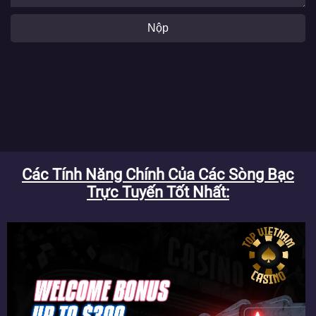
Nộp
Các Tính Năng Chính Của Các Sòng Bạc
Trực Tuyến Tốt Nhất