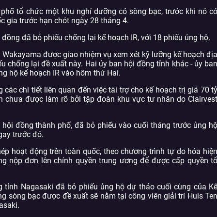
 phố tổ chức một khu nghỉ dưỡng có sòng bạc, trước khi nó c
c gia trước hạn chót ngày 28 tháng 4.
 đồng đã bỏ phiếu chống lại kế hoạch IR, với 18 phiếu ủng hộ.
nh Wakayama được giao nhiệm vụ xem xét kỹ lưỡng kế hoạch đị
chống lại đề xuất này. Hai ủy ban hội đồng tỉnh khác - ủy ba
ủng hộ kế hoạch IR vào hôm thứ Hai.
ác chi tiết liên quan đến việc tài trợ cho kế hoạch trị giá 70 t
n chưa được làm rõ bởi tập đoàn khu vực tư nhân do Clairves
ội đồng thành phố, đã bỏ phiếu vào cuối tháng trước ủng h
gay trước đó.
p hoạt động trên toàn quốc, theo chương trình tự do hóa hiệ
ăng nộp đơn lên chính quyền trung ương để được cấp quyền t
g tỉnh Nagasaki đã bỏ phiếu ủng hộ dự thảo cuối cùng của K
ng sòng bạc được đề xuất sẽ nằm tại công viên giải trí Huis Te
asaki.