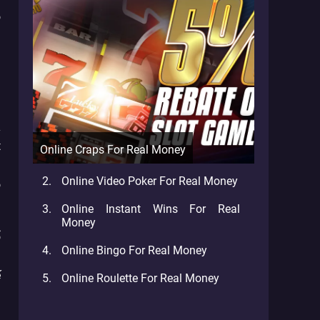
ó
a
n
ỷ
t
Online Craps For Real Money
Online Video Poker For Real Money
ộ
Online Instant Wins For Real
Money
n
ổ
Online Bingo For Real Money
ế
Online Roulette For Real Money
n