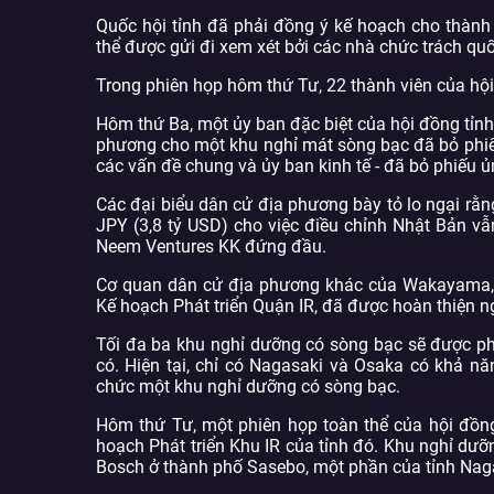
Quốc hội tỉnh đã phải đồng ý kế hoạch cho thành
thể được gửi đi xem xét bởi các nhà chức trách quố
Trong phiên họp hôm thứ Tư, 22 thành viên của hội
Hôm thứ Ba, một ủy ban đặc biệt của hội đồng tỉ
phương cho một khu nghỉ mát sòng bạc đã bỏ phiếu 
các vấn đề chung và ủy ban kinh tế - đã bỏ phiếu 
Các đại biểu dân cử địa phương bày tỏ lo ngại rằng c
JPY (3,8 tỷ USD) cho việc điều chỉnh Nhật Bản vẫ
Neem Ventures KK đứng đầu.
Cơ quan dân cử địa phương khác của Wakayama, h
Kế hoạch Phát triển Quận IR, đã được hoàn thiện n
Tối đa ba khu nghỉ dưỡng có sòng bạc sẽ được phé
có. Hiện tại, chỉ có Nagasaki và Osaka có khả n
chức một khu nghỉ dưỡng có sòng bạc.
Hôm thứ Tư, một phiên họp toàn thể của hội đồn
hoạch Phát triển Khu IR của tỉnh đó. Khu nghỉ dưỡ
Bosch ở thành phố Sasebo, một phần của tỉnh Nag