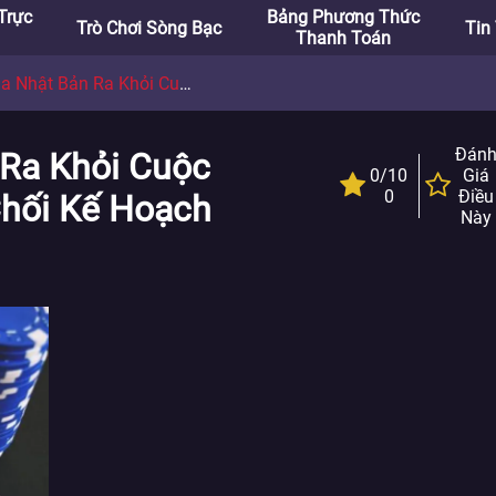
Trực
Bảng Phương Thức
Trò Chơi Sòng Bạc
Tin
Thanh Toán
ỏi Cuộc Đua IR, Khi Hội Đồng Từ Chối Kế Hoạch
Đán
Ra Khỏi Cuộc
0/10
Giá
0
Điều
Chối Kế Hoạch
Này