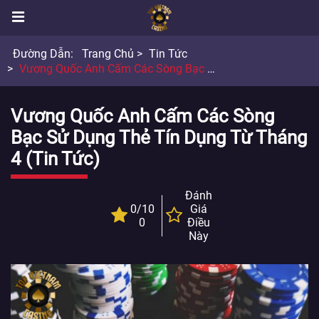
Đường Dẫn:
Trang Chủ
Tin Tức
Vương Quốc Anh Cấm Các Sòng Bạc Sử Dụng Thẻ Tín Dụng Từ Tháng 4
Vương Quốc Anh Cấm Các Sòng
Bạc Sử Dụng Thẻ Tín Dụng Từ Tháng
4 (Tin Tức)
Đánh
0/10
Giá
0
Điều
Này