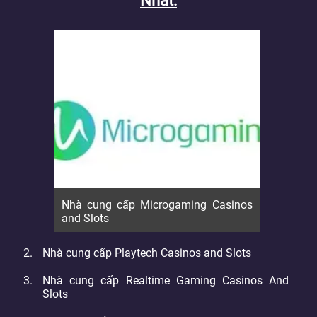
Nhất
Nhà cung cấp Microgaming Casinos
and Slots
Nhà cung cấp Playtech Casinos and Slots
Nhà cung cấp Realtime Gaming Casinos And
Slots