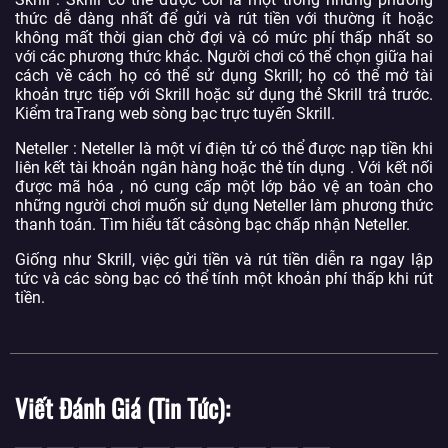
thức dễ dàng nhất để gửi và rút tiền với thường ít hoặc
không mất thời gian chờ đợi và có mức phí thấp nhất so
với các phương thức khác. Người chơi có thể chọn giữa hai
cách về cách họ có thể sử dụng Skrill; họ có thể mở tài
khoản trực tiếp với Skrill hoặc sử dụng thẻ Skrill trả trước.
Kiểm traTrang web sòng bạc trực tuyến Skrill.
Neteller : Neteller là một ví điện tử có thể được nạp tiền khi
liên kết tài khoản ngân hàng hoặc thẻ tín dụng . Với kết nối
được mã hóa , nó cung cấp một lớp bảo vệ an toàn cho
những người chơi muốn sử dụng Neteller làm phương thức
thanh toán. Tìm hiểu tất cảsòng bạc chấp nhận Neteller.
Giống như Skrill, việc gửi tiền và rút tiền diễn ra ngay lập
tức và các sòng bạc có thể tính một khoản phí thấp khi rút
tiền.
Viết Đánh Giá (Tin Tức)