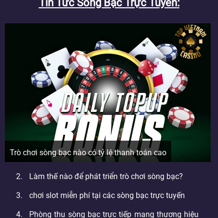
Tin Tức Sòng Bạc Trực Tuyến
Trò chơi sòng bạc nào có tỷ lệ thanh toán cao
Làm thế nào để phát triển trò chơi sòng bạc?
chơi slot miễn phí tại các sòng bạc trực tuyến
Phòng thu sòng bạc trực tiếp mang thương hiệu