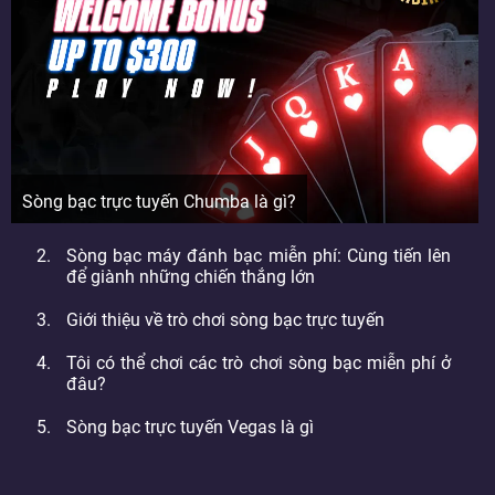
Sòng bạc trực tuyến Chumba là gì?
Sòng bạc máy đánh bạc miễn phí: Cùng tiến lên
để giành những chiến thắng lớn
Giới thiệu về trò chơi sòng bạc trực tuyến
Tôi có thể chơi các trò chơi sòng bạc miễn phí ở
đâu?
Sòng bạc trực tuyến Vegas là gì