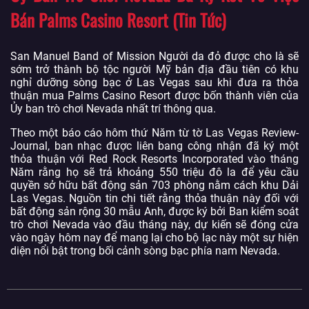
Bán Palms Casino Resort (Tin Tức)
San Manuel Band of Mission Người da đỏ được cho là sẽ
sớm trở thành bộ tộc người Mỹ bản địa đầu tiên có khu
nghỉ dưỡng sòng bạc ở Las Vegas sau khi đưa ra thỏa
thuận mua Palms Casino Resort được bốn thành viên của
Ủy ban trò chơi Nevada nhất trí thông qua.
Theo một báo cáo hôm thứ Năm từ tờ Las Vegas Review-
Journal, ban nhạc được liên bang công nhận đã ký một
thỏa thuận với Red Rock Resorts Incorporated vào tháng
Năm rằng họ sẽ trả khoảng 550 triệu đô la để yêu cầu
quyền sở hữu bất động sản 703 phòng nằm cách khu Dải
Las Vegas. Nguồn tin chi tiết rằng thỏa thuận này đối với
bất động sản rộng 30 mẫu Anh, được ký bởi Ban kiểm soát
trò chơi Nevada vào đầu tháng này, dự kiến ​​sẽ đóng cửa
vào ngày hôm nay để mang lại cho bộ lạc này một sự hiện
diện nổi bật trong bối cảnh sòng bạc phía nam Nevada.