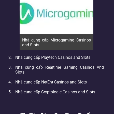
Nhà cung cấp Microgaming Casinos
and Slots
Nhà cung cấp Playtech Casinos and Slots
Nhà cung cấp Realtime Gaming Casinos And
Slots
Nhà cung cấp NetEnt Casinos and Slots
Nhà cung cấp Cryptologic Casinos and Slots