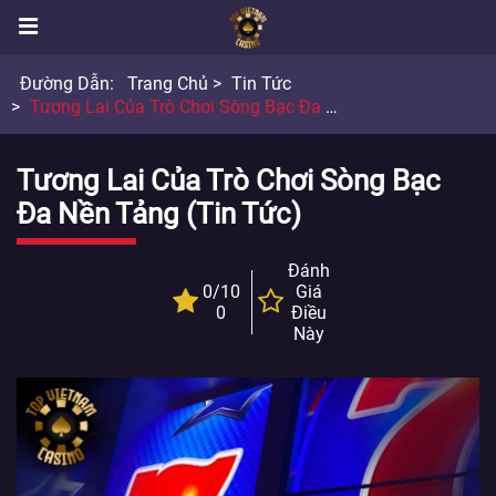
Đường Dẫn:
Trang Chủ
Tin Tức
Tương Lai Của Trò Chơi Sòng Bạc Đa Nền Tảng
Tương Lai Của Trò Chơi Sòng Bạc
Đa Nền Tảng (Tin Tức)
Đánh
0/10
Giá
0
Điều
Này