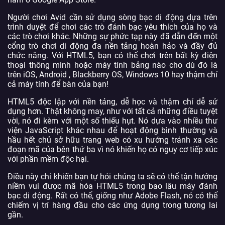
Người chơi Avid cần sử dụng sòng bạc di động dựa trên
trình duyệt để chơi các trò đánh bạc yêu thích của họ và
các trò chơi khác. Những sự phức tạp này đã dẫn đến một
cổng trò chơi di động đa nền tảng hoàn hảo và đầy đủ
chức năng. Với HTML5, bạn có thể chơi trên bất kỳ điện
thoại thông minh hoặc máy tính bảng nào cho dù đó là
trên iOS, Android , Blackberry OS, Windows 10 hay thậm chí
cả máy tính để bàn của bạn!
HTML5 độc lập với nền tảng, dễ học và thậm chí dễ sử
dụng hơn. Thật không may, như với tất cả những điều tuyệt
vời, nó đi kèm với một số thiếu hụt. Nó dựa vào nhiều thư
viện JavaScript khác nhau để hoạt động bình thường và
hầu hết chủ sở hữu trang web có xu hướng tránh xa các
đoạn mã của bên thứ ba vì nó khiến họ có nguy cơ tiếp xúc
với phần mềm độc hại.
Điều này chỉ khiến bạn tự hỏi chúng ta sẽ có thể tận hưởng
niềm vui được mã hóa HTML5 trong bao lâu máy đánh
bạc di động. Rất có thể, giống như Adobe Flash, nó có thể
chiếm vị trí hàng đầu cho các ứng dụng trong tương lai
gần.