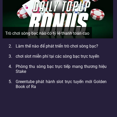
Trò chơi sòng bạc nào có tỷ lệ thanh toán cao
Làm thế nào để phát triển trò chơi sòng bạc?
chơi slot miễn phí tại các sòng bạc trực tuyến
Phòng thu sòng bạc trực tiếp mang thương hiệu
Stake
Greentube phát hành slot trực tuyến mới Golden
Book of Ra