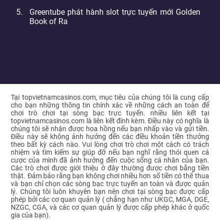
Greentube phát hành slot trực tuyến mới Golden
Book of Ra
Tại topvietnamcasinos.com, mục tiêu của chúng tôi là cung cấp
cho bạn những thông tin chính xác về những cách an toàn để
chơi trò chơi tại sòng bạc trực tuyến. nhiều liên kết tại
topvietnamcasinos.com là liên kết đính kèm. Điều này có nghĩa là
chúng tôi sẽ nhận được hoa hồng nếu bạn nhấp vào và gửi tiền.
Điều này sẽ không ảnh hưởng đến các điều khoản tiền thưởng
theo bất kỳ cách nào. Vui lòng chơi trò chơi một cách có trách
nhiệm và tìm kiếm sự giúp đỡ nếu bạn nghĩ rằng thói quen cá
cược của mình đã ảnh hưởng đến cuộc sống cá nhân của bạn.
Các trò chơi được giới thiệu ở đây thường được chơi bằng tiền
thật. Đảm bảo rằng bạn không chơi nhiều hơn số tiền có thể thua
và bạn chỉ chọn các sòng bạc trực tuyến an toàn và được quản
lý. Chúng tôi luôn khuyên bạn nên chơi tại sòng bạc được cấp
phép bởi các cơ quan quản lý ( chẳng hạn như UKGC, MGA, DGE,
NZGC, CGA, và các cơ quan quản lý được cấp phép khác ở quốc
gia của bạn).