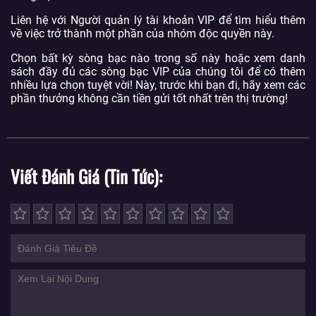
Liên hệ với Người quản lý tài khoản VIP để tìm hiểu thêm
về việc trở thành một phần của nhóm độc quyền này.
Chọn bất kỳ sòng bạc nào trong số này hoặc xem danh
sách đầy đủ các sòng bạc VIP của chúng tôi để có thêm
nhiều lựa chọn tuyệt vời! Này, trước khi bạn đi, hãy xem các
phần thưởng không cần tiền gửi tốt nhất trên thị trường!
Viết Đánh Giá (Tin Tức)