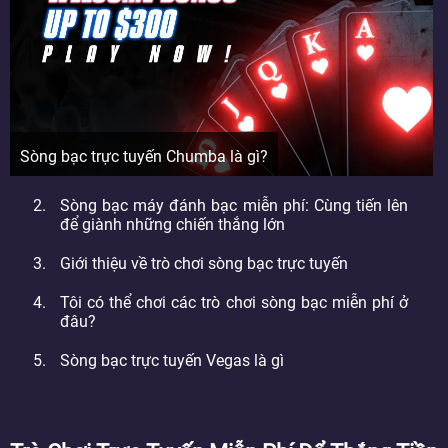
Sòng bạc trực tuyến Chumba là gì?
Sòng bạc máy đánh bạc miễn phí: Cùng tiến lên
để giành những chiến thắng lớn
Giới thiệu về trò chơi sòng bạc trực tuyến
Tôi có thể chơi các trò chơi sòng bạc miễn phí ở
đâu?
Sòng bạc trực tuyến Vegas là gì