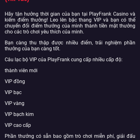
Hãy tận hưởng thời gian của bạn tại PlayFrank Casino và
kiếm điểm thưởng! Leo lên bậc thang VIP và bạn có thể
chuyển đổi điểm thưởng của mình thành tiền mặt thưởng
cho các trò chơi yêu thích của mình.
Bạn càng thu thập được nhiều điểm, trải nghiệm phần
thưởng của bạn càng tốt.
Câu lạc bộ VIP của PlayFrank cung cấp nhiều cấp độ:
thành viên mới
VIP đồng
VIP bạc
VIP vàng
VIP bạch kim
VIP cao cấp
Phần thưởng có sẵn bao gồm trò chơi miễn phí, giải đấu