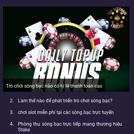
Trò chơi sòng bạc nào có tỷ lệ thanh toán cao
Làm thế nào để phát triển trò chơi sòng bạc?
chơi slot miễn phí tại các sòng bạc trực tuyến
Phòng thu sòng bạc trực tiếp mang thương hiệu
Stake