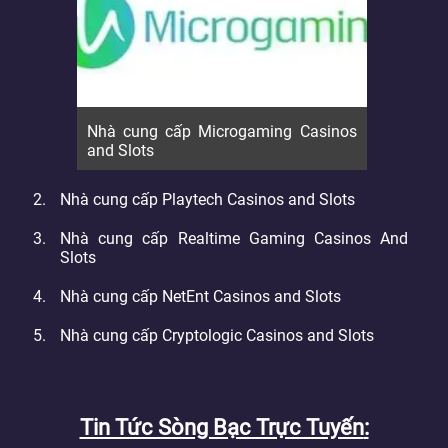
Nhà cung cấp Microgaming Casinos
and Slots
Nhà cung cấp Playtech Casinos and Slots
Nhà cung cấp Realtime Gaming Casinos And
Slots
Nhà cung cấp NetEnt Casinos and Slots
Nhà cung cấp Cryptologic Casinos and Slots
Tin Tức Sòng Bạc Trực Tuyến