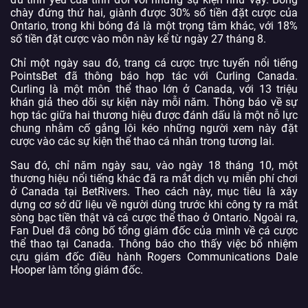
chày đứng thứ hai, giành được 30% số tiền đặt cược của
Ontario, trong khi bóng đá là một trọng tâm khác, với 18%
số tiền đặt cược vào môn này kể từ ngày 27 tháng 8.
Chỉ một ngày sau đó, trang cá cược trực tuyến nổi tiếng
PointsBet đã thông báo hợp tác với Curling Canada.
Curling là một môn thể thao lớn ở Canada, với 13 triệu
khán giả theo dõi sự kiện này mỗi năm. Thông báo về sự
hợp tác giữa hai thương hiệu được đánh dấu là một nỗ lực
chung nhằm cố gắng lôi kéo những người xem này đặt
cược vào các sự kiện thể thao cá nhân trong tương lai.
Sau đó, chỉ năm ngày sau, vào ngày 18 tháng 10, một
thương hiệu nổi tiếng khác đã ra mắt dịch vụ miễn phí chơi
ở Canada tại BetRivers. Theo cách này, mục tiêu là xây
dựng cơ sở dữ liệu về người dùng trước khi công ty ra mắt
sòng bạc tiền thật và cá cược thể thao ở Ontario. Ngoài ra,
Fan Duel đã công bố tổng giám đốc của mình về cá cược
thể thao tại Canada. Thông báo cho thấy việc bổ nhiệm
cựu giám đốc điều hành Rogers Communications Dale
Hooper làm tổng giám đốc.