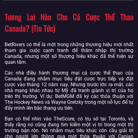
Tương Lai Nào Cho Cá Cược Thể Thao
Canada? (Tin Tức)
BetRivers có thể là một trong những thương hiệu mới nhất
tham gia cuộc cạnh tranh để thâm nhập thị trường
Canada, nhưng một số thương hiệu khác đã thể hiện sự
quan tâm.
Các nhà điều hành thương mại cá cược thể thao của
Canada đang nhắm mục tiêu đặt cược trực tiếp và đặt
cược vào tháng 12 năm nay. Nhưng trước khi ra mắt, các
nhà mạng khác nhau từ Mỹ đã tranh giành vị trí của họ
trên thị trường. Ví dụ: BetMGM đã ký các thỏa thuận với
The Hockey News và Wayne Gretzky trong một nỗ lực để tự
đẩy mình lên bậc thang ưu tiên.
Bạn có thể nhìn vào TheScore, có trụ sở tại Toronto, và
thấy rằng nó cũng đang tìm kiếm một vị trí trong một thị
trường bận rộn. Nó nhắm mục tiêu khúc côn cầu giải trí
cho người lớn thông qua một thỏa thuận với Canian