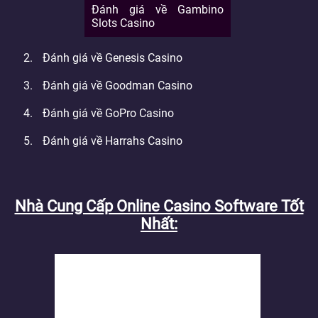
Đánh giá về Gambino
Slots Casino
Đánh giá về Genesis Casino
Đánh giá về Goodman Casino
Đánh giá về GoPro Casino
Đánh giá về Harrahs Casino
Nhà Cung Cấp Online Casino Software Tốt
Nhất