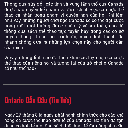
Thông qua sửa đổi, các tỉnh và vùng lãnh thổ của Canada
được trao quyền tiến hành và điều chỉnh việc cá cược thể
thao cá nhân trong phạm vi quyền hạn của họ. Khi làm
như vậy, những người chơi bạc Canada sẽ có thể đặt cược
trong một môi trường được quản lý và an toàn, cho dù
thông qua sách thể thao trực tuyến hay trong các cơ sở
truyền thống. Trong bối cảnh đó, nhiều tỉnh thành đã
nhanh chóng đưa ra những lựa chọn này cho người dân
của mình.
Vì vậy, những tỉnh nào đã triển khai các tùy chọn cá cược
thể thao của riêng họ, và tương lai của trò chơi ở Canada
sẽ như thế nào?
Ontario Dẫn Đầu (Tin Tức)
Ngày 27 tháng 8 là ngày phát hành chính thức cho các khả
năng cá cược thể thao đơn lẻ của Canada. Ba tỉnh đã tận
dụng cơ hội để mở rộng sách thể thao để đáp ứng nhu cầu