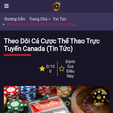
Đường Dẫn:
Trang Chủ
Tin Tức
Theo Dõi Cá Cược Thể Thao Trực Tuyến Canada
Theo Dõi Cá Cược Thể Thao Trực
Tuyến Canada (Tin Tức)
Đánh
0/10
Giá
0
Điều
Này