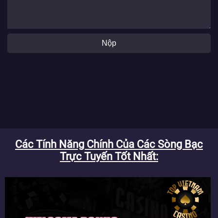
Nộp
Các Tính Năng Chính Của Các Sòng Bạc
Trực Tuyến Tốt Nhất