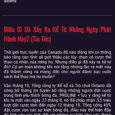
alberta
Điều Gì Đã Xảy Ra Kể Từ Những Ngày Phát
Hành Này? (Tin Tức)
Thế giới trực tuyến của Canada đã náo động khi có thông
báo rằng các tỉnh sẽ giới thiệu các tùy chọn cá cược thể
thao cá nhân của riêng họ. Nhưng điều gì đã xảy ra kể từ
đó? Có an toàn không khi nói rằng những lần ra mắt này
đã thành công và mang đến cho người đánh bạc cuốn
sách thể thao mà họ muốn?
Vào tháng 10, Tổng công ty Xổ số và Trò chơi Ontario đã
công bố thông tin tuyên bố rằng những người đặt cược
trong tỉnh yêu thích bóng đá. PROLINE + lưu ý rằng kể từ
khi ra mắt vào ngày 27 tháng 8, nó đã chấp nhận 3,5 triệu
lượt đặt cược tính đến ngày 12 tháng 10. Tổng cộng 45%
đặt cược vào các sự kiện bóng đá, điều này thể hiện đầy
đủ tình yêu của tỉnh đối với những sự kiện như vậy. Bóng