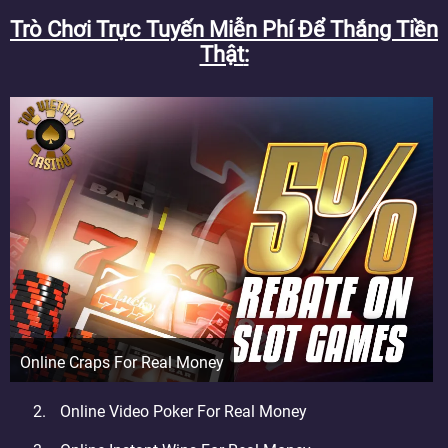
Trò Chơi Trực Tuyến Miễn Phí Để Thắng Tiền
Thật
Online Craps For Real Money
Online Video Poker For Real Money