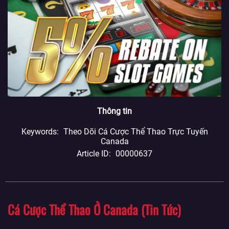
Thông tin
Keywords
Theo Dõi Cá Cược Thể Thao Trực Tuyến
Canada
Article ID
00000637
Cá Cược Thể Thao Ở Canada (Tin Tức)