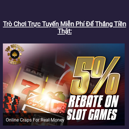
Trò Chơi Trực Tuyến Miễn Phí Để Thắng Tiền
Thật
Online Craps For Real Money