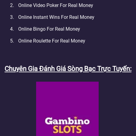
Online Video Poker For Real Money
Online Instant Wins For Real Money
Online Bingo For Real Money
Online Roulette For Real Money
Chuyên Gia Đánh Giá Sòng Bạc Trực Tuyến