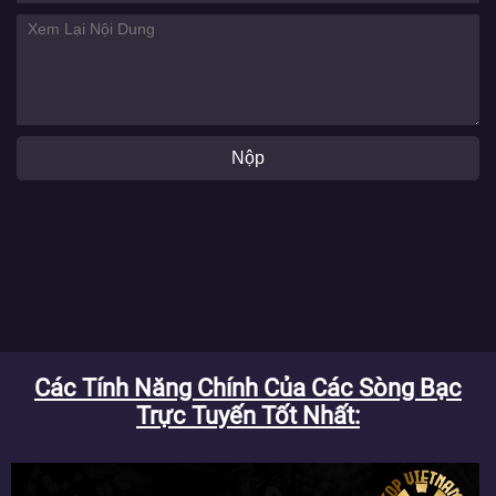
Nộp
Các Tính Năng Chính Của Các Sòng Bạc
Trực Tuyến Tốt Nhất