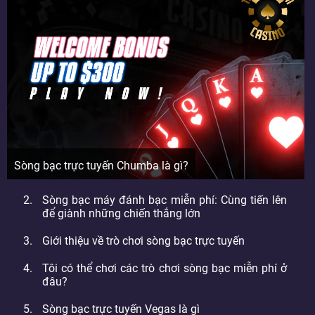
Sòng bạc trực tuyến Chumba là gì?
Sòng bạc máy đánh bạc miễn phí: Cùng tiến lên
để giành những chiến thắng lớn
Giới thiệu về trò chơi sòng bạc trực tuyến
Tôi có thể chơi các trò chơi sòng bạc miễn phí ở
đâu?
Sòng bạc trực tuyến Vegas là gì