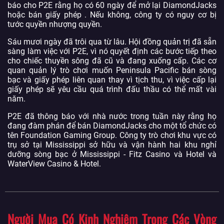
báo cho P2E rằng họ có 60 ngày để mở lại DiamondJacks
hoặc bán giấy phép . Nếu không, công ty có nguy cơ bị
tước quyền nhượng quyền.
Sáu mươi ngày đã trôi qua từ lâu. Hội đồng quản trị đã sẵn
sàng làm việc với P2E, vì nó quyết định các bước tiếp theo
cho chiếc thuyền sông đã cũ và đang xuống cấp. Các cơ
quan quản lý trò chơi muốn Peninsula Pacific bán sòng
bạc và giấy phép liên quan thay vì tịch thu, vì việc cấp lại
giấy phép sẽ yêu cầu quá trình đấu thầu có thể mất vài
năm.
P2E đã thông báo với nhà nước trong tuần này rằng họ
đang đàm phán để bán DiamondJacks cho một tổ chức có
tên Foundation Gaming Group. Công ty trò chơi khu vực có
trụ sở tại Mississippi sở hữu và vận hành hai khu nghỉ
dưỡng sòng bạc ở Mississippi - Fitz Casino và Hotel và
WaterView Casino & Hotel.
Người Mua Có Kinh Nghiệm Trong Các Vòng