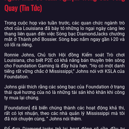
Quay (Tin Tức)
Trong cuộc họp vào tuần trước, các quan chức ngành trò
chơi của Louisiana đã bày tỏ những lo ngại ngày càng leo
thang liên quan đến việc Sòng bạc DiamondJacks chướng
mắt ở Thành phố Bossier. Sòng bạc nằm ngay gần I-20 và
có lối ra riêng.
Ronnie Johns, Chủ tịch Hội đồng Kiểm soát Trò chơi
Louisiana, cho biết P2E có khả năng bán thuyền trên sông
cho Foundation Gaming là đầy hứa hẹn. “Họ có một danh
tiếng rất vững chắc ở Mississippi,” Johns nói với KSLA của
Foundation.
Johns giải thích rằng các sòng bạc của Foundation ở trạng
thái quê hương của nó là những tài sản khó khăn khi công
ty mua lại chúng.
[Foundation] đã biến chúng thành các hoạt động khả thi,
rất có lợi nhuận, theo các nhà quản lý Mississippi mà tôi
đã nói chuyện cùng, ” Johns nói thêm.
Để đưa DiamondJacks trở lại hoạt động sẽ cần đầu tư