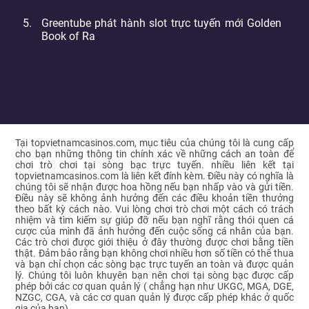
Greentube phát hành slot trực tuyến mới Golden
Book of Ra
Tại topvietnamcasinos.com, mục tiêu của chúng tôi là cung cấp
cho bạn những thông tin chính xác về những cách an toàn để
chơi trò chơi tại sòng bạc trực tuyến. nhiều liên kết tại
topvietnamcasinos.com là liên kết đính kèm. Điều này có nghĩa là
chúng tôi sẽ nhận được hoa hồng nếu bạn nhấp vào và gửi tiền.
Điều này sẽ không ảnh hưởng đến các điều khoản tiền thưởng
theo bất kỳ cách nào. Vui lòng chơi trò chơi một cách có trách
nhiệm và tìm kiếm sự giúp đỡ nếu bạn nghĩ rằng thói quen cá
cược của mình đã ảnh hưởng đến cuộc sống cá nhân của bạn.
Các trò chơi được giới thiệu ở đây thường được chơi bằng tiền
thật. Đảm bảo rằng bạn không chơi nhiều hơn số tiền có thể thua
và bạn chỉ chọn các sòng bạc trực tuyến an toàn và được quản
lý. Chúng tôi luôn khuyên bạn nên chơi tại sòng bạc được cấp
phép bởi các cơ quan quản lý ( chẳng hạn như UKGC, MGA, DGE,
NZGC, CGA, và các cơ quan quản lý được cấp phép khác ở quốc
gia của bạn).