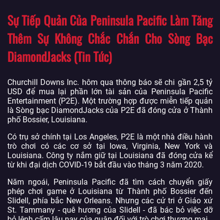
Sự Tiếp Quản Của Peninsula Pacific Làm Tăng
Thêm Sự Không Chắc Chắn Cho Sòng Bạc
DiamondJacks (Tin Tức)
Churchill Downs Inc. hôm qua thông báo sẽ chi gần 2,5 tỷ
USD để mua lại phần lớn tài sản của Peninsula Pacific
Entertainment (P2E). Một trường hợp được miễn tiếp quản
là Sòng bạc DiamondJacks của P2E đã đóng cửa ở Thành
phố Bossier, Louisiana.
Có trụ sở chính tại Los Angeles, P2E là một nhà điều hành
trò chơi có các cơ sở tại Iowa, Virginia, New York và
Louisiana. Công ty nắm giữ tại Louisiana đã đóng cửa kể
từ khi đại dịch COVID-19 bắt đầu vào tháng 3 năm 2020.
Năm ngoái, Peninsula Pacific đã tìm cách chuyển giấy
phép chơi game ở Louisiana từ Thành phố Bossier đến
Slidell, phía bắc New Orleans. Nhưng các cử tri ở Giáo xứ
St. Tammany - quê hương của Slidell - đã bác bỏ việc dỡ
bỏ lệnh cấm lâu nay của quận đối với trò chơi thương mại.