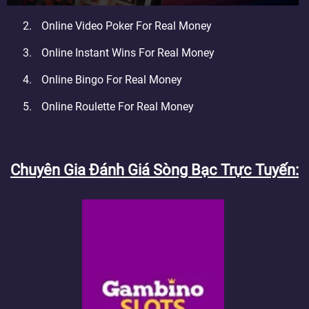
Online Video Poker For Real Money
Online Instant Wins For Real Money
Online Bingo For Real Money
Online Roulette For Real Money
Chuyên Gia Đánh Giá Sòng Bạc Trực Tuyến