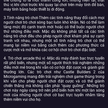
thể chứng tỏ là một thành công lớn, nhưng hiện tại, thật
thú vị khi chơi trước khi quay lại chơi trên máy tính để bàn,
máy tính bảng hoặc thiết bị di động.
3.Tính năng trò chơi-Thêm các tính năng thay đổi cách mọi
người chơi trò chơi sòng bạc luôn khó khăn. Nó có thể làm
tăng mức độ cạnh tranh mới hoặc có thể buộc người chơi
thử những điều mới. Mặc dù không phải tất cả các tính
năng trò chơi đều cho phép người chơi khám phá sự cạnh
tranh với nhau, nhưng một số tính năng trò chơi có thể
mang lại niềm vui bằng cách thêm các phương thức cá
cược mới và mở khóa các cơ hội chơi trò chơi đặc biệt.
4. Trò chơi arcade thú vị -Mặc dù máy đánh bạc trực tuyến
rất phổ biến, nhưng một số người thích trải nghiệm những
điều mới mẻ trong khi vẫn có cơ hội đặt cược và giành giải
thưởng lớn. Các trò chơi như Castle Builders 2 của
Microgaming mang đến trải nghiệm chơi game thùng trong
khi vẫn cho phép người chơi đặt cược và có thể giành
chiến thắng mà không cần phải "quay guồng". Những trò
chơi này ngày càng trở nên phổ biến hơn khi một làn sóng
mới của những người chơi cờ bạc trực tuyến nhằm tăng
thêm niềm vui cho họ.