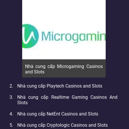
Nhà cung cấp Microgaming Casinos
and Slots
Nhà cung cấp Playtech Casinos and Slots
Nhà cung cấp Realtime Gaming Casinos And
Slots
Nhà cung cấp NetEnt Casinos and Slots
Nhà cung cấp Cryptologic Casinos and Slots