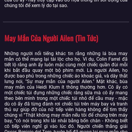
chúng tôi để xem lý do tại sao.
May Mắn Của Người Ailen (Tin Tức)
Những người nổi tiếng khác tin rằng những lá bùa may
mắn có thể mang lại tài lộc cho họ. Ví dụ, Colin Farrel đã
tiết lộ rằng anh ấy luôn mặc cùng một chiếc quần đùi mỗi
khi bắt đầu quay một bộ phim mới. Là người Ailen, họ
được bao phủ trong những chiếc áo khoác giả, và dây thắt
lưng nói, "Sự may mắn của người Ailen." Mặt khác, bùa
may mắn của Heidi Klum ít thông thường hơn. Cô ấy có
một chiếc túi đựng những chiếc răng sữa mà cô ấy mang
theo bên mình trong một chiếc túi nhỏ để cầu may - mặc
dù cô ấy đã từng đánh rơi chiếc túi trên máy bay và tranh
thủ sự giúp đỡ của nữ tiếp viên hàng không để tìm thấy
chúng vì “Thật không may mắn nếu tôi để chúng trên máy
bay, ”cô nói trong khi lải nhải bằng bốn chân - Không biết
cô tiếp viên nghĩ gì vào lúc đó. Người chiến thắng giải
Oscar, Benicio del Toro, tuyên bố đã mang lại may mắn cho