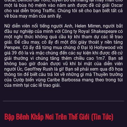
một lá bùa hộ mệnh vào năm anh được đề cử giải Oscar
cho vai diễn trong Traffic. Chúng tôi sẽ cho bạn biết tất cả
về bùa may mắn của anh ấy.
Nữ diễn viên nổi tiếng người Anh, Helen Mirren, người bắt
đầu sự nghiệp của mình với Công ty Royal Shakespeare có
một nghi thức không quá cầu kỳ khi tham dự các lễ trao
giải. Để cầu may, cô ấy đi một đôi giày thoát y nền tảng
Perspex. Cô ấy đã từng mua chúng ở Đại lộ Hollywood với
giá 39 đô la và mặc chúng đến các sự kiện khi được đề cử
giải thưởng vì chúng tăng thêm chiều cao 1m7. Bạn sẽ
không bao giờ đoán được vũ khí bí mật của diễn viên
người Úc, Geoffrey Rush là gì! Bạn sẽ phải xem qua đồ họa
thông tin để biết câu trả lời về những gì mà Thuyền trưởng
của Cướp biển vùng Caribe Barbossa mang theo trong túi
của mình tại các lễ trao giải.
Bập Bênh Khắp Nơi Trên Thế Giới (Tin Tức)