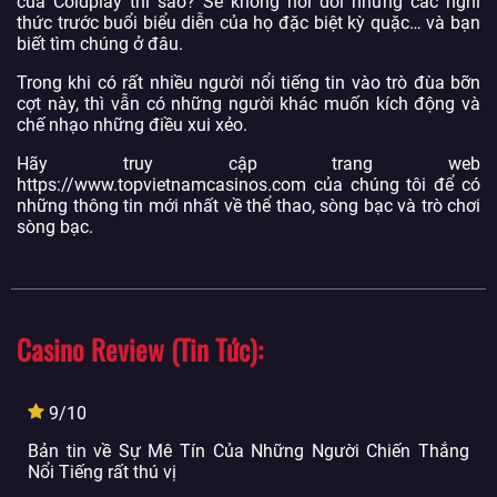
của Coldplay thì sao? Sẽ không nói dối nhưng các nghi
thức trước buổi biểu diễn của họ đặc biệt kỳ quặc… và bạn
biết tìm chúng ở đâu.
Trong khi có rất nhiều người nổi tiếng tin vào trò đùa bỡn
cợt này, thì vẫn có những người khác muốn kích động và
chế nhạo những điều xui xẻo.
Hãy truy cập trang web
https://www.topvietnamcasinos.com của chúng tôi để có
những thông tin mới nhất về thể thao, sòng bạc và trò chơi
sòng bạc.
Casino Review (Tin Tức)
9/10
Bản tin về Sự Mê Tín Của Những Người Chiến Thắng
Nổi Tiếng rất thú vị