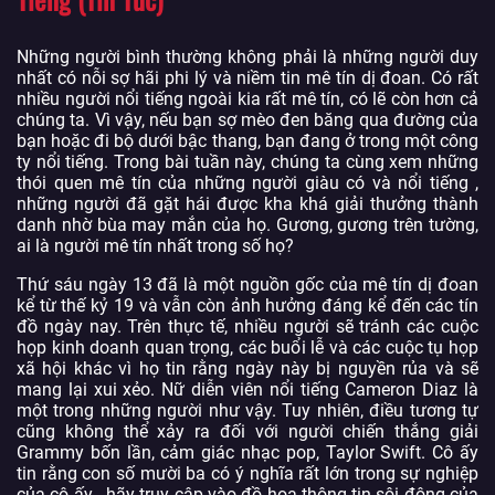
Những người bình thường không phải là những người duy
nhất có nỗi sợ hãi phi lý và niềm tin mê tín dị đoan. Có rất
nhiều người nổi tiếng ngoài kia rất mê tín, có lẽ còn hơn cả
chúng ta. Vì vậy, nếu bạn sợ mèo đen băng qua đường của
bạn hoặc đi bộ dưới bậc thang, bạn đang ở trong một công
ty nổi tiếng. Trong bài tuần này, chúng ta cùng xem những
thói quen mê tín của những người giàu có và nổi tiếng ,
những người đã gặt hái được kha khá giải thưởng thành
danh nhờ bùa may mắn của họ. Gương, gương trên tường,
ai là người mê tín nhất trong số họ?
Thứ sáu ngày 13 đã là một nguồn gốc của mê tín dị đoan
kể từ thế kỷ 19 và vẫn còn ảnh hưởng đáng kể đến các tín
đồ ngày nay. Trên thực tế, nhiều người sẽ tránh các cuộc
họp kinh doanh quan trọng, các buổi lễ và các cuộc tụ họp
xã hội khác vì họ tin rằng ngày này bị nguyền rủa và sẽ
mang lại xui xẻo. Nữ diễn viên nổi tiếng Cameron Diaz là
một trong những người như vậy. Tuy nhiên, điều tương tự
cũng không thể xảy ra đối với người chiến thắng giải
Grammy bốn lần, cảm giác nhạc pop, Taylor Swift. Cô ấy
tin rằng con số mười ba có ý nghĩa rất lớn trong sự nghiệp
của cô ấy - hãy truy cập vào đồ họa thông tin sôi động của