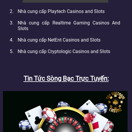
Nhà cung cấp Playtech Casinos and Slots
Nhà cung cấp Realtime Gaming Casinos And
Slots
Nhà cung cấp NetEnt Casinos and Slots
Nhà cung cấp Cryptologic Casinos and Slots
Tin Tức Sòng Bạc Trực Tuyến