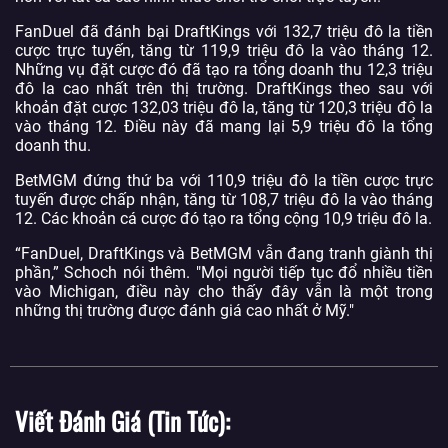
FanDuel đã đánh bại DraftKings với 132,7 triệu đô la tiền
cược trực tuyến, tăng từ 119,9 triệu đô la vào tháng 12.
Những vụ đặt cược đó đã tạo ra tổng doanh thu 12,3 triệu
đô la cao nhất trên thị trường. DraftKings theo sau với
khoản đặt cược 132,03 triệu đô la, tăng từ 120,3 triệu đô la
vào tháng 12. Điều này đã mang lại 5,9 triệu đô la tổng
doanh thu.
BetMGM đứng thứ ba với 110,9 triệu đô la tiền cược trực
tuyến được chấp nhận, tăng từ 108,7 triệu đô la vào tháng
12. Các khoản cá cược đó tạo ra tổng cộng 10,9 triệu đô la.
“FanDuel, DraftKings và BetMGM vẫn đang tranh giành thị
phần,” Schoch nói thêm. "Mọi người tiếp tục đổ nhiều tiền
vào Michigan, điều này cho thấy đây vẫn là một trong
những thị trường được đánh giá cao nhất ở Mỹ."
Viết Đánh Giá (Tin Tức)