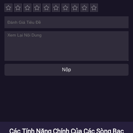
Nộp
Các Tính Năng Chính Của Các Sòng Bạc