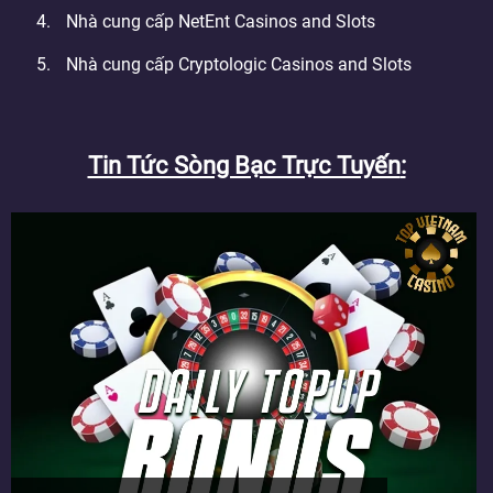
Nhà cung cấp NetEnt Casinos and Slots
Nhà cung cấp Cryptologic Casinos and Slots
Tin Tức Sòng Bạc Trực Tuyến