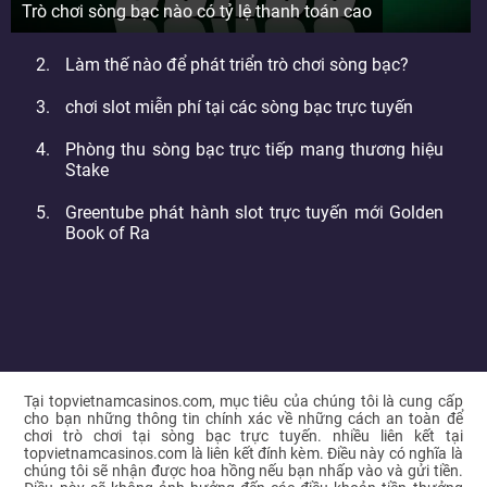
Trò chơi sòng bạc nào có tỷ lệ thanh toán cao
Làm thế nào để phát triển trò chơi sòng bạc?
chơi slot miễn phí tại các sòng bạc trực tuyến
Phòng thu sòng bạc trực tiếp mang thương hiệu
Stake
Greentube phát hành slot trực tuyến mới Golden
Book of Ra
Tại topvietnamcasinos.com, mục tiêu của chúng tôi là cung cấp
cho bạn những thông tin chính xác về những cách an toàn để
chơi trò chơi tại sòng bạc trực tuyến. nhiều liên kết tại
topvietnamcasinos.com là liên kết đính kèm. Điều này có nghĩa là
chúng tôi sẽ nhận được hoa hồng nếu bạn nhấp vào và gửi tiền.