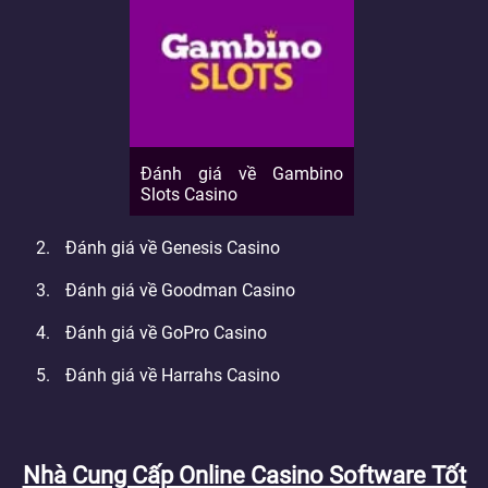
Đánh giá về Gambino
Slots Casino
Đánh giá về Genesis Casino
Đánh giá về Goodman Casino
Đánh giá về GoPro Casino
Đánh giá về Harrahs Casino
Nhà Cung Cấp Online Casino Software Tốt