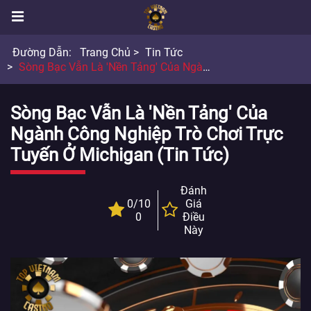
Đường Dẫn:
Trang Chủ
Tin Tức
Sòng Bạc Vẫn Là 'nền Tảng' Của Ngành Công Nghiệp Trò Chơi Trực Tuyến Ở Michigan
Sòng Bạc Vẫn Là 'nền Tảng' Của
Ngành Công Nghiệp Trò Chơi Trực
Tuyến Ở Michigan (Tin Tức)
Đánh
0/10
Giá
0
Điều
Này