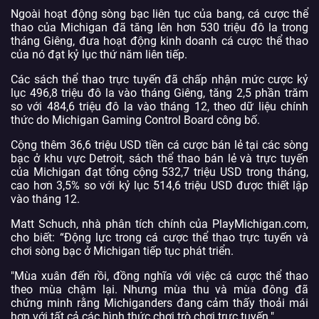
Ngoài hoạt động sòng bạc liên tục của bang, cá cược thể
thao của Michigan đã tăng lên hơn 530 triệu đô la trong
tháng Giêng, đưa hoạt động kinh doanh cá cược thể thao
của nó đạt kỷ lục thứ năm liên tiếp.
Các sách thể thao trực tuyến đã chấp nhận mức cược kỷ
lục 496,8 triệu đô la vào tháng Giêng, tăng 2,5 phần trăm
so với 484,6 triệu đô la vào tháng 12, theo dữ liệu chính
thức do Michigan Gaming Control Board công bố.
Cộng thêm 36,6 triệu USD tiền cá cược bán lẻ tại các sòng
bạc ở khu vực Detroit, sách thể thao bán lẻ và trực tuyến
của Michigan đạt tổng cộng 532,7 triệu USD trong tháng,
cao hơn 3,5% so với kỷ lục 514,6 triệu USD được thiết lập
vào tháng 12.
Matt Schuch, nhà phân tích chính của PlayMichigan.com,
cho biết: “Động lực trong cá cược thể thao trực tuyến và
chơi sòng bạc ở Michigan tiếp tục phát triển.
"Mùa xuân đến rồi, đồng nghĩa với việc cá cược thể thao
theo mùa chậm lại. Nhưng mùa thu và mùa đông đã
chứng minh rằng Michiganders đang cảm thấy thoải mái
hơn với tất cả các hình thức chơi trò chơi trực tuyến."