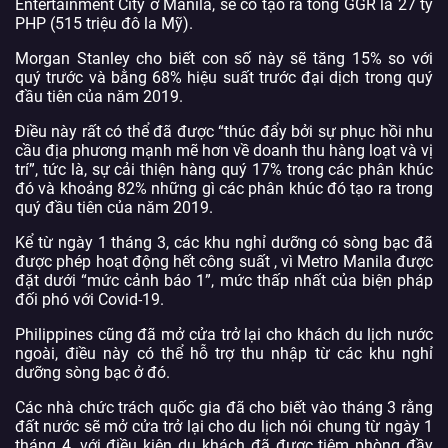
Entertainment City ở Manila, sẽ có tạo ra tổng GGR là 27 tỷ
PHP (515 triệu đô la Mỹ).
Morgan Stanley cho biết con số này sẽ tăng 15% so với
quý trước và bằng 68% hiệu suất trước đại dịch trong quý
đầu tiên của năm 2019.
Điều này rất có thể đã được “thúc đẩy bởi sự phục hồi nhu
cầu địa phương mạnh mẽ hơn về doanh thu hàng loạt và vị
trí”, tức là, sự cải thiện hàng quý 17% trong các phân khúc
đó và khoảng 82% những gì các phân khúc đó tạo ra trong
quý đầu tiên của năm 2019.
Kể từ ngày 1 tháng 3, các khu nghỉ dưỡng có sòng bạc đã
được phép hoạt động hết công suất , vì Metro Manila được
đặt dưới “mức cảnh báo 1”, mức thấp nhất của biện pháp
đối phó với Covid-19.
Philippines cũng đã mở cửa trở lại cho khách du lịch nước
ngoài, điều này có thể hỗ trợ thu nhập từ các khu nghỉ
dưỡng sòng bạc ở đó.
Các nhà chức trách quốc gia đã cho biết vào tháng 3 rằng
đất nước sẽ mở cửa trở lại cho du lịch nói chung từ ngày 1
tháng 4, với điều kiện du khách đã được tiêm phòng đầy