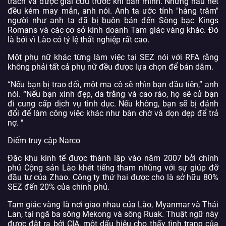
trách và được giải cứu trước khi bán mình. Nhưng hầu hết
đều kém may mắn, anh nói. Anh ta ước tính "hàng trăm"
người như anh ta đã bị buôn bán đến Sòng bạc Kings
Romans và các cơ sở kinh doanh Tam giác vàng khác. Đó
là bởi vì Lào có tỷ lệ thất nghiệp rất cao.
Một phụ nữ khác từng làm việc tại SEZ nói với RFA rằng
không phải tất cả phụ nữ đều được lựa chọn để bán dâm.
“Nếu bạn bị trao đổi, một ma cô sẽ nhìn bạn đầu tiên,” anh
nói. “Nếu bạn xinh đẹp, da trắng và cao ráo, họ sẽ cử bạn
đi cung cấp dịch vụ tình dục. Nếu không, bạn sẽ bị đánh
đổi để làm công việc khác như bàn chờ và dọn dẹp để trả
nợ. "
Điểm truy cập Narco
Đặc khu kinh tế được thành lập vào năm 2007 bởi chính
phủ Cộng sản Lào khét tiếng tham nhũng với sự giúp đỡ
đầu tư của Zhao. Công ty thứ hai được cho là sở hữu 80%
SEZ đến 20% của chính phủ.
Tam giác vàng là nơi giao nhau của Lào, Myanmar và Thái
Lan, tại ngã ba sông Mekong và sông Ruak. Thuật ngữ này
được đặt ra bởi CIA, một dấu hiệu cho thấy tình trạng của