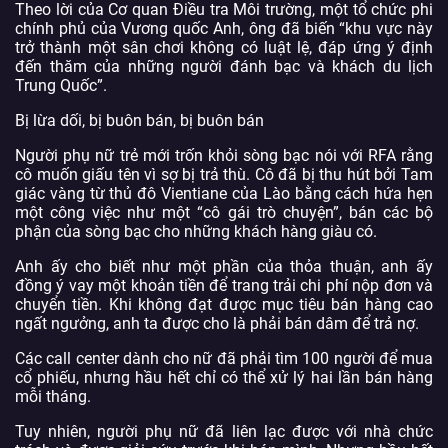
Theo lời của Cơ quan Điều tra Môi trường, một tổ chức phi
chính phủ của Vương quốc Anh, ông đã biến “khu vực này
trở thành một sân chơi không có luật lệ, đáp ứng ý định
đến thăm của những người đánh bạc và khách du lịch
Trung Quốc”.
Bị lừa dối, bị buôn bán, bị buôn bán
Người phụ nữ trẻ mới trốn khỏi sòng bạc nói với RFA rằng
cô muốn giấu tên vì sợ bị trả thù. Cô đã bị thu hút bởi Tam
giác vàng từ thủ đô Vientiane của Lào bằng cách hứa hẹn
một công việc như một “cô gái trò chuyện”, bán các bộ
phận của sòng bạc cho những khách hàng giàu có.
Anh ấy cho biết như một phần của thỏa thuận, anh ấy
đồng ý vay một khoản tiền để trang trải chi phí nộp đơn và
chuyển tiền. Khi không đạt được mục tiêu bán hàng cao
ngất ngưởng, anh ta được cho là phải bán dâm để trả nợ.
Các call center dành cho nữ đã phải tìm 100 người để mua
cổ phiếu, nhưng hầu hết chỉ có thể xử lý hai lần bán hàng
mỗi tháng.
Tuy nhiên, người phụ nữ đã liên lạc được với nhà chức