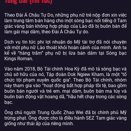
Theo Đài Á Châu Tự Do, những phụ nữ trẻ nộp đơn xin việc
làm trung tâm bán hàng cho một sòng bạc nổi tiếng ở Tam
giác vàng bán không hợp pháp của Lào đã bị buôn bán để
làm gái mại dâm, theo Đài Á Châu Tự do.
Dịch vụ tin tức phi lợi nhuận do Mỹ tài trợ đã nói chuyện
với một phụ nữ Lào thoát khỏi hoàn cảnh của mình. Anh ta
kể về “hàng trăm” phụ nữ bị lừa bán dâm tại Sòng bạc
Kings Roman.
Vào năm 2018, Bộ Tài chính Hoa Kỳ đã mô tả sòng bạc và
chủ sở hữu của nó, Tập đoàn Dok Ngiew Kham, là một "tổ
chức tội phạm xuyên quốc gia". Theo Bộ Tài chính, nhóm
này tham gia vào “hoạt động bất hợp pháp tồi tệ, bao gồm
buôn bán người và trẻ em. mại dâm, buôn bán ma túy và
buôn bán động vật hoang dã, ”hầu hết chạy trong các sòng
bạc.
Ông chủ người Trung Quốc Zhao Wei đã bị chính phủ Mỹ
trừng phạt. Ông được cho là điều hành SEZ Tam giác vàng
giống như thái ấp của riêng mình.