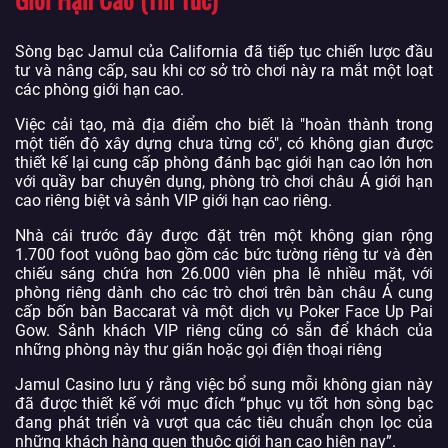
Sòng bạc Jamul của California đã tiếp tục chiến lược đầu
tư và nâng cấp, sau khi cơ sở trò chơi này ra mắt một loạt
các phòng giới hạn cao.
Việc cải tạo, mà địa điểm cho biết là "hoàn thành trong
một tiến độ xây dựng chưa từng có", có không gian được
thiết kế lại cung cấp phòng đánh bạc giới hạn cao lớn hơn
với quầy bar chuyên dụng, phòng trò chơi châu Á giới hạn
cao riêng biệt và sảnh VIP giới hạn cao riêng.
Nhà cái trước đây được đặt trên một không gian rộng
1.700 foot vuông bao gồm các bức tường riêng tư và đèn
chiếu sáng chứa hơn 26.000 viên pha lê nhiều mặt, với
phòng riêng dành cho các trò chơi trên bàn châu Á cung
cấp bốn bàn Baccarat và một dịch vụ Poker Face Up Pai
Gow. Sảnh khách VIP riêng cũng có sẵn để khách của
những phòng này thư giãn hoặc gọi điện thoại riêng
Jamul Casino lưu ý rằng việc bổ sung mỗi không gian này
đã được thiết kế với mục đích “phục vụ tốt hơn sòng bạc
đang phát triển và vượt qua các tiêu chuẩn chọn lọc của
những khách hàng quen thuộc giới hạn cao hiện nay”.