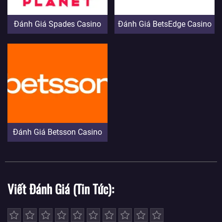
Đánh Giá Spades Casino
Đánh Giá BetsEdge Casino
Đánh Giá Betsson Casino
Viết Đánh Giá (Tin Tức)