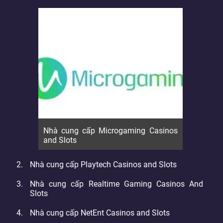
Nhà cung cấp Microgaming Casinos
and Slots
Nhà cung cấp Playtech Casinos and Slots
Nhà cung cấp Realtime Gaming Casinos And
Slots
Nhà cung cấp NetEnt Casinos and Slots