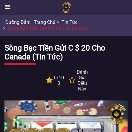
Đường Dẫn:
Trang Chủ
Tin Tức
Sòng Bạc Tiền Gửi C $ 20 Cho Canada
Sòng Bạc Tiền Gửi C $ 20 Cho
Canada (Tin Tức)
Đánh
0/10
Giá
0
Điều
Này