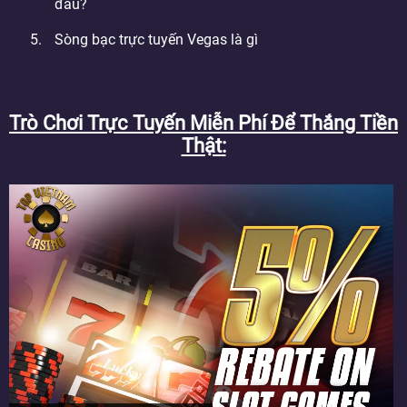
đâu?
Sòng bạc trực tuyến Vegas là gì
Trò Chơi Trực Tuyến Miễn Phí Để Thắng Tiền
Thật